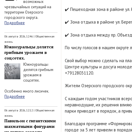
возможных
чрезвычайных ситуаций на
✔️ Пешеходная зона в районе ул
территории Озерского
городского округа.
✔️ Зона отдыха в районе ул. Бере
Подробнее
✔️ Зона отдыха между пр. Объезд
06 августа 2026, 12:46
|
Общественная
жизнь
Южноуральцы делятся
По числу голосов в нашем округе
грибным урожаем в
соцсетях.
Свой выбор можно сделать на п
Южноуральцы
Центре культуры и досуга молодеж
делятся грибным
+79128031120.
урожаем в
соцсетях.
Жители Озерского городского окру
Особенно много лисичек.
Подробнее
С каждым годом участников всеро
неравнодушие, их решения влияют
парки приводят в порядок, а при
06 августа 2026, 12:12
|
Общественная
жизнь
Павильон с гигантскими
Благодаря программе «Формирова
шахматными фигурами
городе за 5 лет привели в поряд
из чугуна создали