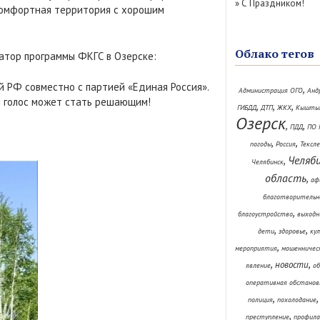
»
С Праздником!
 комфортная территория с хорошим
Облако тегов
атор программы ФКГС в Озерске:
й РФ совместно с партией «Единая Россия».
,
Администрация ОГО
Анд
й голос может стать решающим!
,
,
,
ГИБДД
ДТП
ЖКХ
Кышты
Озерск
,
,
ПДД
ПО 
,
,
погоды
Россия
Тексл
Челяб
,
Челябинск
область
,
аф
благотворительн
,
благоустройство
выходн
,
,
дети
здоровье
ку
,
мероприятия
мошенничес
,
,
новости
явление
об
оперативная обстанов
,
полиция
похолодание
,
преступление
профила