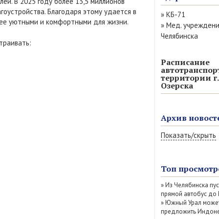
й. В 2025 году более 13,5 миллионов
агоустройства. Благодаря этому удается в
»
КБ-71
лее уютными и комфортными для жизни.
»
Мед. учрежден
Челябинска
траивать:
Расписание
автотранспор
территории г.
Озерска
Архив новост
Показать/скрыть
Август 2026 (14)
Июль 2026 (77)
Топ просмотр
Июнь 2026 (52)
»
Из Челябинска пу
Май 2026 (69)
прямой автобус до
Апрель 2026 (67
»
Южный Урал може
Март 2026 (79)
предложить Индоне