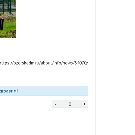
https://ozerskadm.ru/about/info/news/64070/
справим!
-
0
+