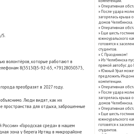
компетенции.
Показать / скрыть
»
Оперативная обст
»
После удара молн
архив
загорелась крыша о
домов Челябинска.
»
Оперативная обст
»
Еще шесть гостини
/5.
южноуральского ка
готовятся к заселе
студентов.
»
С Праздником!
»
Из Челябинска пу
щью волонтёров, которые работают в
прямой автобус до
телефонам 8(35130)5-92-65, +79128030373,
»
Южный Урал може
предложить Индоне
компетенции.
города преобразят в 2027 году.
»
Оперативная обст
»
После удара молн
загорелась крыша о
объяснимо. Люди видят, как их
домов Челябинска.
ые пространства для отдыха, заброшенные
»
Оперативная обст
»
Еще шесть гостини
южноуральского ка
готовятся к заселе
 России» «Городская среда» в нашем
студентов.
дная зона у берега Иртяш в микрорайоне