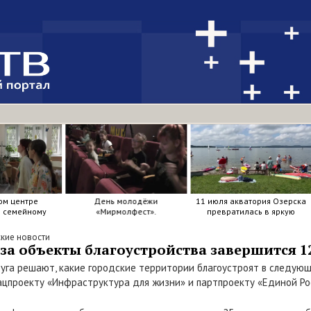
ом центре
День молодёжи
11 июля акватория Озерска
я семейному
«Мирмолфест».
превратилась в яркую
ркие краски .
мозаику из досок, весел и
улыбок.
кие новости
за объекты благоустройства завершится 1
руга решают, какие городские территории благоустроят в следую
цпроекту «Инфраструктура для жизни» и партпроекту «Единой Рос