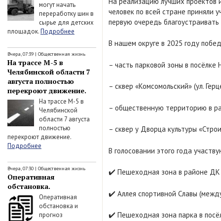
На реализацию лучших проектов 
могут начать
человек по всей стране приняли 
переработку шин в
первую очередь благоустраивать
сырье для детских
площадок.
Подробнее
В нашем округе в 2025 году побе
Вчера, 07:39
|
Общественная жизнь
На трассе М-5 в
– часть парковой зоны в посёлке 
Челябинской области 7
августа полностью
– сквер «Комсомольский» (ул. Герце
перекроют движение.
На трассе М-5 в
– общественную территорию в рай
Челябинской
области 7 августа
полностью
– сквер у Дворца культуры «Строи
перекроют движение.
Подробнее
В голосовании этого года участв
Вчера, 07:30
|
Общественная жизнь
✔️ Пешеходная зона в районе ДК 
Оперативная
обстановка.
✔️ Аллея спортивной Славы (межд
Оперативная
обстановка и
✔️ Пешеходная зона парка в посё
прогноз