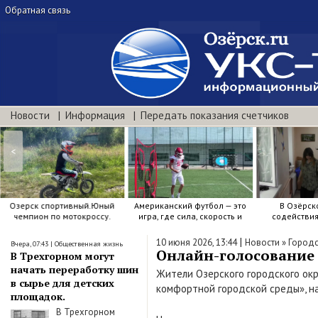
Обратная связь
Новости
Информация
Передать показания счетчиков
<
Озерск спортивный.Юный
Американский футбол — это
В Озёрск
чемпион по мотокроссу.
игра, где сила, скорость и
содействи
точный расчёт решают.
воспитанию я
|
10 июня 2026, 13:44
Новости
»
Городс
Вчера, 07:43
|
Общественная жизнь
Онлайн-голосование 
В Трехгорном могут
начать переработку шин
Жители Озерского городского ок
в сырье для детских
комфортной городской среды», на
площадок.
В Трехгорном