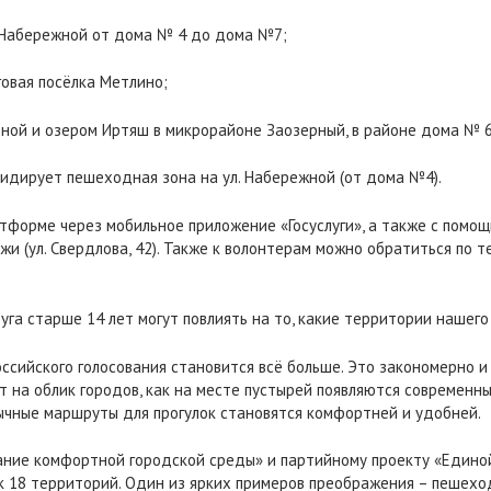
. Набережной от дома № 4 до дома №7;
говая посёлка Метлино;
ной и озером Иртяш в микрорайоне Заозерный, в районе дома № 6
 лидирует пешеходная зона на ул. Набережной (от дома №4).
латформе
через мобильное приложение «Госуслуги», а также с помо
и (ул. Свердлова, 42). Также к волонтерам можно обратиться по 
га старше 14 лет могут повлиять на то, какие территории нашего 
ссийского голосования становится всё больше. Это закономерно и 
 на облик городов, как на месте пустырей появляются современн
вычные маршруты для прогулок становятся комфортней и удобней.
ние комфортной городской среды» и партийному проекту «Единой
ок 18 территорий. Один из ярких примеров преображения – пешехо