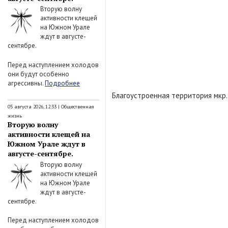
Вторую волну
активности клещей
на Южном Урале
ждут в августе-
сентябре.
Перед наступлением холодов
они будут особенно
агрессивны.
Подробнее
Благоустроенная территория мкр.
05 августа 2026, 12:33
|
Общественная
жизнь
Вторую волну
активности клещей на
Южном Урале ждут в
августе-сентябре.
Вторую волну
активности клещей
на Южном Урале
ждут в августе-
сентябре.
Перед наступлением холодов