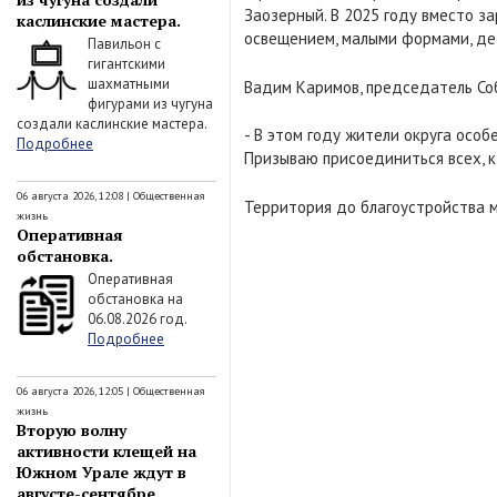
Заозерный. В 2025 году вместо з
каслинские мастера.
освещением, малыми формами, де
Павильон с
гигантскими
шахматными
Вадим Каримов, председатель Соб
фигурами из чугуна
создали каслинские мастера.
- В этом году жители округа осо
Подробнее
Призываю присоединиться всех, к
06 августа 2026, 12:08
|
Общественная
Территория до благоустройства м
жизнь
Оперативная
обстановка.
Оперативная
обстановка на
06.08.2026 год.
Подробнее
06 августа 2026, 12:05
|
Общественная
жизнь
Вторую волну
активности клещей на
Южном Урале ждут в
августе-сентябре.