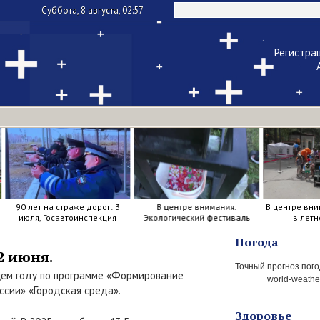
Суббота, 8 августа, 02:57
Регистра
Чужой ком
Напомнить па
90 лет на страже дорог: 3
В центре внимания.
В центре вни
июля, Госавтоинспекция
Экологический фестиваль
в летн
отметила свой день
рождения.
Погода
2 июня.
щем году по программе «Формирование
world-weather
сии» «Городская среда».
Здоровье