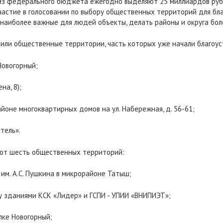
из федерального бюджета ежегодно выделяют 25 миллиардов рубле
участие в голосовании по выбору общественных территорий для бл
 наиболее важные для людей объекты, делать районы и округа бо
дили общественные территории, часть которых уже начали благоус
Новогорный;
на, 8);
оне многоквартирных домов на ул. Набережная, д. 56-61;
тель».
уют шесть общественных территорий:
им. А.С. Пушкина в микрорайоне Татыш;
у зданиями КСК «Лидер» и ГСПИ - УПИИ «ВНИПИЭТ»;
лке Новогорный;