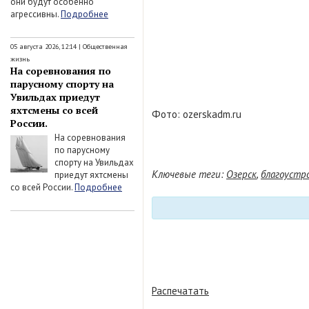
они будут особенно
агрессивны.
Подробнее
05 августа 2026, 12:14
|
Общественная
жизнь
На соревнования по
парусному спорту на
Увильдах приедут
яхтсмены со всей
Фото: ozerskadm.ru
России.
На соревнования
по парусному
спорту на Увильдах
Ключевые теги:
Озерск
,
благоустр
приедут яхтсмены
со всей России.
Подробнее
Распечатать