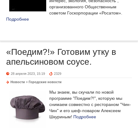
интерес, экология, безопасность",
организованного Общественным
советом Госкорпорации «Росатом».
Подробнее
«Поедим?!» Готовим утку в
апельсиновом соусе.
28 апреля 2023, 15:19
2329
Новости
»
Городские новости
Мы знаем, вы скучали по новой
программе "Поедим?!", которую мы
снимаем совместно с рестораном "Чин-
Чин" и его шеф-поваром Алексеем
Шкуриным!
Подробнее