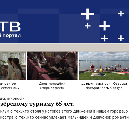
ом центре
День молодёжи
11 июля акватория Озерска
я семейному
«Мирмолфест».
превратилась в яркую
ркие краски .
мозаику из досок, весел и
улыбок.
дские новости
зёрскому туризму 65 лет.
ильм о тех, кто стоял у истоков этого движения в нашем городе, о
у костра, о тех, кто сейчас увлекает мальчишек и девчонок роман