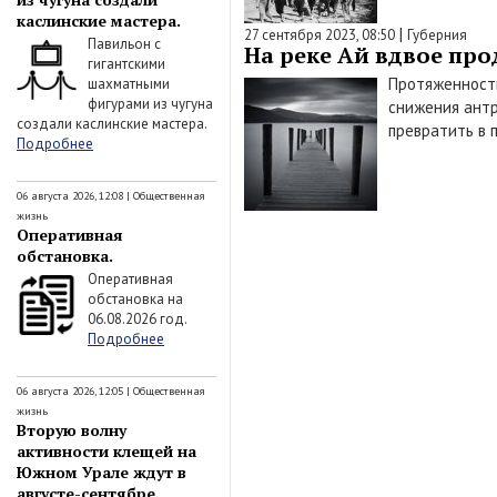
каслинские мастера.
|
27 сентября 2023, 08:50
Губерния
Павильон с
На реке Ай вдвое пр
гигантскими
Протяженность
шахматными
фигурами из чугуна
снижения антр
создали каслинские мастера.
превратить в 
Подробнее
06 августа 2026, 12:08
|
Общественная
жизнь
Оперативная
обстановка.
Оперативная
обстановка на
06.08.2026 год.
Подробнее
06 августа 2026, 12:05
|
Общественная
жизнь
Вторую волну
активности клещей на
Южном Урале ждут в
августе-сентябре.