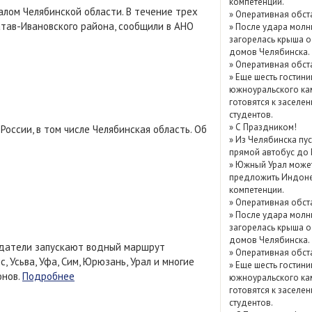
компетенции.
алом Челябинской области. В течение трех
Показать / скрыть
»
Оперативная обст
атав-Ивановского района, сообщили в АНО
»
После удара молн
архив
загорелась крыша о
домов Челябинска.
»
Оперативная обст
»
Еще шесть гостини
южноуральского ка
готовятся к заселе
студентов.
»
С Праздником!
оссии, в том числе Челябинская область. Об
»
Из Челябинска пу
прямой автобус до
»
Южный Урал може
предложить Индоне
компетенции.
»
Оперативная обст
»
После удара молн
загорелась крыша о
домов Челябинска.
оздатели запускают водный маршрут
»
Оперативная обст
 Усьва, Уфа, Сим, Юрюзань, Урал и многие
»
Еще шесть гостини
онов.
Подробнее
южноуральского ка
готовятся к заселе
студентов.