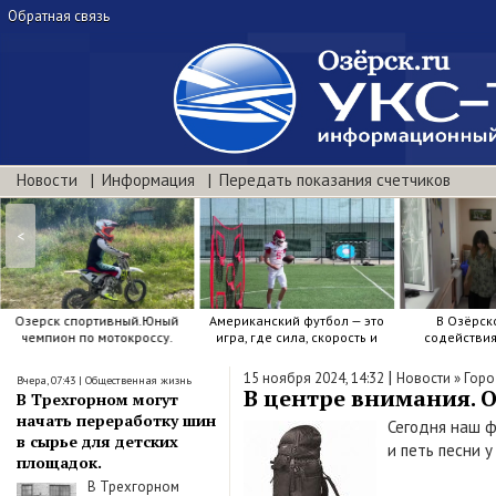
Обратная связь
Новости
Информация
Передать показания счетчиков
<
Озерск спортивный.Юный
Американский футбол — это
В Озёрск
чемпион по мотокроссу.
игра, где сила, скорость и
содействи
точный расчёт решают.
воспитанию я
|
15 ноября 2024, 14:32
Новости
»
Горо
Вчера, 07:43
|
Общественная жизнь
В центре внимания. О
В Трехгорном могут
начать переработку шин
Сегодня наш ф
в сырье для детских
и петь песни 
площадок.
В Трехгорном