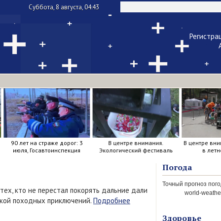
Суббота, 8 августа, 04:43
Регистра
Чужой ком
Напомнить па
90 лет на страже дорог: 3
В центре внимания.
В центре вни
июля, Госавтоинспекция
Экологический фестиваль
в летн
отметила свой день
рождения.
Погода
 тех, кто не перестал покорять дальние дали
world-weather
тикой походных приключений.
Подробнее
Здоровье