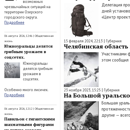
возможных
Делегация про
чрезвычайных ситуаций на
дней установо
территории Озерского
«Центр проект
городского округа.
Подробнее
06 августа 2026, 12:46
|
Общественная
|
15 февраля 2024, 22:13
Губерния
жизнь
Челябинская область 
Южноуральцы делятся
грибным урожаем в
Участниками ф
соцсетях.
этом сообщил 
Южноуральцы
делятся грибным
урожаем в
соцсетях.
|
Особенно много лисичек.
23 ноября 2023, 15:25
Губерния
На Большой уральско
Подробнее
Большая ураль
протяженностью
06 августа 2026, 12:12
|
Общественная
жизнь
другие — всег
Павильон с гигантскими
шахматными фигурами
из чугуна создали