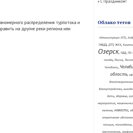
»
С Праздником!
Облако тегов
авномерного распределения турпотока и
равить на другие реки региона или
,
Администрация ОГО
Анд
,
,
,
ГИБДД
ДТП
ЖКХ
Кышты
Озерск
,
,
ПДД
ПО 
,
,
погоды
Россия
Тексл
Челяб
,
Челябинск
область
,
аф
благотворительн
,
благоустройство
выходн
,
,
дети
здоровье
ку
,
мероприятия
мошенничес
,
,
новости
явление
об
оперативная обстанов
,
полиция
похолодание
,
преступление
профила