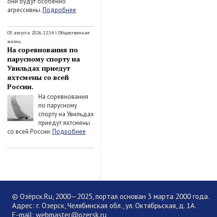
они будут особенно
агрессивны.
Подробнее
05 августа 2026, 12:14
|
Общественная
жизнь
На соревнования по
парусному спорту на
Увильдах приедут
яхтсмены со всей
России.
На соревнования
по парусному
спорту на Увильдах
приедут яхтсмены
со всей России.
Подробнее
© Озёрск.Ru, 2000—2025, портал основан 3 марта 2000 года.
Адрес: г. Озерск, Челябинская обл., ул. Октябрьская, д. 1А.
E-mail:
webmaster@ozersk.ru