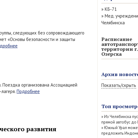
»
КБ-71
»
Мед. учрежден
Челябинска
группы, следующих без сопровождающего
Расписание
дмет «Основы безопасности и защиты
автотранспор
дробнее
территории г.
Озерска
Архив новост
и. Поездка организована Ассоциацией
Показать/скрыть
-лагеря.
Подробнее
Август 2026 (14)
Июль 2026 (77)
Топ просмотр
Июнь 2026 (52)
»
Из Челябинска пу
Май 2026 (69)
прямой автобус до
Апрель 2026 (67
ческого развития
»
Южный Урал може
Март 2026 (79)
предложить Индоне