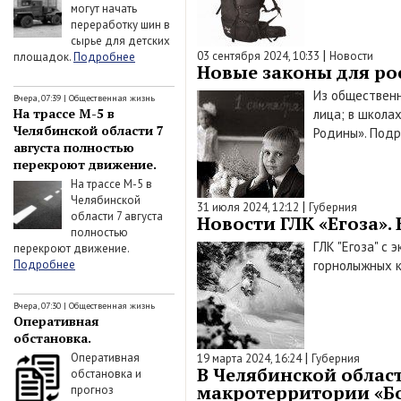
могут начать
переработку шин в
сырье для детских
|
03 сентября 2024, 10:33
Новости
площадок.
Подробнее
Новые законы для рос
Из общественн
Вчера, 07:39
|
Общественная жизнь
На трассе М-5 в
лица; в школа
Челябинской области 7
Родины». Подр
августа полностью
перекроют движение.
На трассе М-5 в
Челябинской
|
31 июля 2024, 12:12
Губерния
области 7 августа
Новости ГЛК «Егоза».
полностью
ГЛК "Егоза" с
перекроют движение.
Подробнее
горнолыжных к
Вчера, 07:30
|
Общественная жизнь
Оперативная
обстановка.
|
Оперативная
19 марта 2024, 16:24
Губерния
В Челябинской облас
обстановка и
макротерритории «Б
прогноз