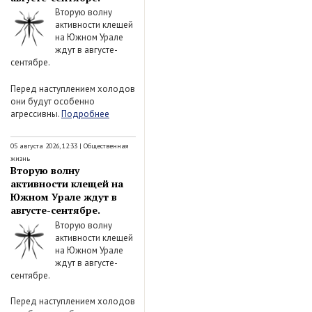
Вторую волну
активности клещей
на Южном Урале
ждут в августе-
сентябре.
Перед наступлением холодов
они будут особенно
агрессивны.
Подробнее
05 августа 2026, 12:33
|
Общественная
жизнь
Вторую волну
активности клещей на
Южном Урале ждут в
августе-сентябре.
Вторую волну
активности клещей
на Южном Урале
ждут в августе-
сентябре.
Перед наступлением холодов