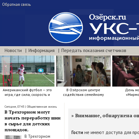
Обратная связь
Новости
Информация
Передать показания счетчиков
<
Американский футбол — это
В Озёрском центре
День м
игра, где сила, скорость и
содействия семейному
«Мирмо
точный расчёт решают.
воспитанию яркие краски .
Сегодня, 07:43
|
Общественная жизнь
В Трехгорном могут
»
Внимание, обнаружена о
начать переработку шин
в сырье для детских
площадок.
Гости
не имеют доступа для про
В Трехгорном