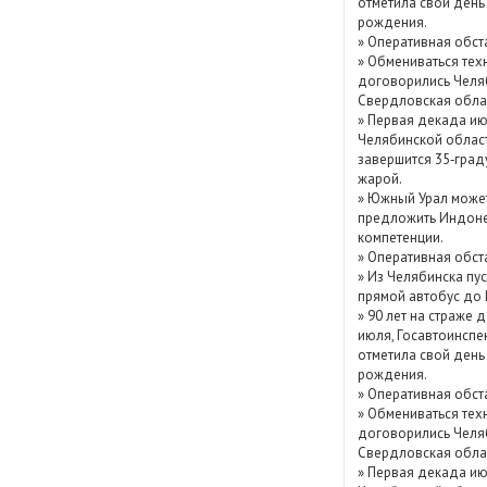
отметила свой день
Показать / скрыть
рождения.
»
Оперативная обст
архив
»
Обмениваться тех
договорились Челя
Свердловская обла
»
Первая декада ию
Челябинской облас
завершится 35‑град
жарой.
»
Южный Урал може
предложить Индоне
компетенции.
»
Оперативная обст
»
Из Челябинска пу
прямой автобус до
»
90 лет на страже д
июля, Госавтоинспе
отметила свой день
рождения.
»
Оперативная обст
»
Обмениваться тех
договорились Челя
Свердловская обла
»
Первая декада ию