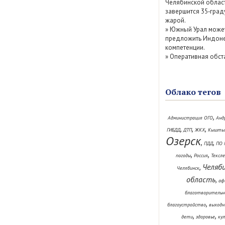
Челябинской облас
завершится 35‑град
жарой.
»
Южный Урал може
предложить Индоне
компетенции.
»
Оперативная обст
Облако тегов
,
Администрация ОГО
Анд
,
,
,
ГИБДД
ДТП
ЖКХ
Кышты
Озерск
,
,
ПДД
ПО 
,
,
погоды
Россия
Тексл
Челяб
,
Челябинск
область
,
аф
благотворительн
,
благоустройство
выходн
,
,
дети
здоровье
ку