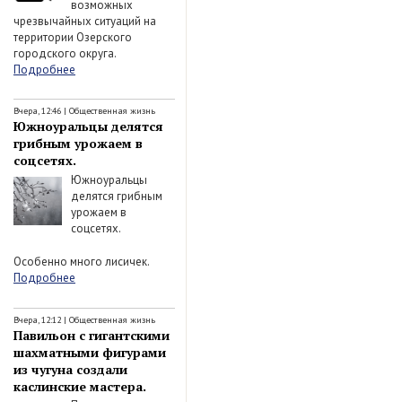
возможных
чрезвычайных ситуаций на
территории Озерского
городского округа.
Подробнее
Вчера, 12:46
|
Общественная жизнь
Южноуральцы делятся
грибным урожаем в
соцсетях.
Южноуральцы
делятся грибным
урожаем в
соцсетях.
Особенно много лисичек.
Подробнее
Вчера, 12:12
|
Общественная жизнь
Павильон с гигантскими
шахматными фигурами
из чугуна создали
каслинские мастера.