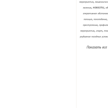
,
мероприятия
мошенничес
,
,
новости
явление
об
оперативная обстанов
,
полиция
похолодание
,
преступление
профила
,
,
мероприятие
спорт
теа
ухудшение погодных услов
Показать все