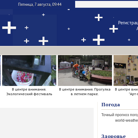
Пятница, 7 августа, 09:44
Регистра
Чужой ком
Напомнить па
В центре внимания.
В центре внимания. Прогулка
В центре вни
Экологический фестиваль
в летнем парке.
"Арт-
Погода
world-weather
Здоровье