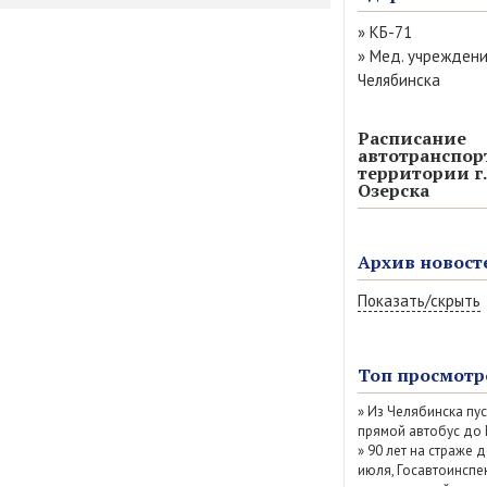
»
КБ-71
»
Мед. учрежден
Челябинска
Расписание
автотранспор
территории г.
Озерска
Архив новост
Показать/скрыть
Август 2026 (13)
Июль 2026 (77)
Топ просмотр
Июнь 2026 (52)
»
Из Челябинска пу
Май 2026 (69)
прямой автобус до
Апрель 2026 (67
»
90 лет на страже д
Март 2026 (79)
июля, Госавтоинспе