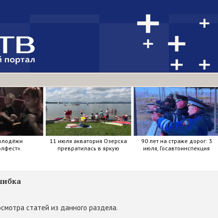
олодёжи
11 июля акватория Озерска
90 лет на страже дорог: 3
лфест».
превратилась в яркую
июля, Госавтоинспекция
мозаику из досок, весел и
отметила свой день
улыбок.
рождения.
шибка
смотра статей из данного раздела.