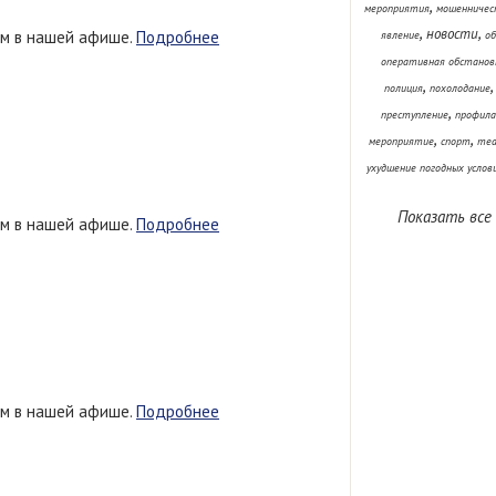
,
мероприятия
мошенничес
,
,
новости
ем в нашей афише.
Подробнее
явление
об
оперативная обстанов
,
полиция
похолодание
,
преступление
профила
,
,
мероприятие
спорт
теа
ухудшение погодных услов
Показать все
ем в нашей афише.
Подробнее
ем в нашей афише.
Подробнее