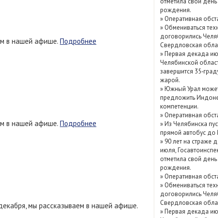
отметила свой день
Показать / скрыть
рождения.
»
Оперативная обст
архив
»
Обмениваться тех
договорились Челя
ем в нашей афише.
Подробнее
Свердловская обла
»
Первая декада ию
Челябинской облас
завершится 35‑град
жарой.
»
Южный Урал може
предложить Индоне
компетенции.
»
Оперативная обст
ем в нашей афише.
Подробнее
»
Из Челябинска пу
прямой автобус до
»
90 лет на страже д
июля, Госавтоинспе
отметила свой день
рождения.
»
Оперативная обст
»
Обмениваться тех
договорились Челя
Свердловская обла
декабря, мы рассказываем в нашей афише.
»
Первая декада ию