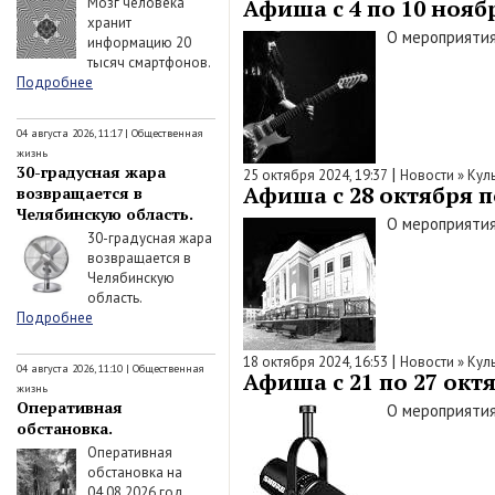
Мозг человека
Афиша с 4 по 10 ноябр
хранит
О мероприятия
информацию 20
тысяч смартфонов.
Подробнее
04 августа 2026, 11:17
|
Общественная
жизнь
30-градусная жара
|
25 октября 2024, 19:37
Новости
»
Кул
Афиша с 28 октября по
возвращается в
Челябинскую область.
О мероприятия
30-градусная жара
возвращается в
Челябинскую
область.
Подробнее
|
18 октября 2024, 16:53
Новости
»
Кул
04 августа 2026, 11:10
|
Общественная
Афиша с 21 по 27 октя
жизнь
Оперативная
О мероприятия
обстановка.
Оперативная
обстановка на
04.08.2026 год.