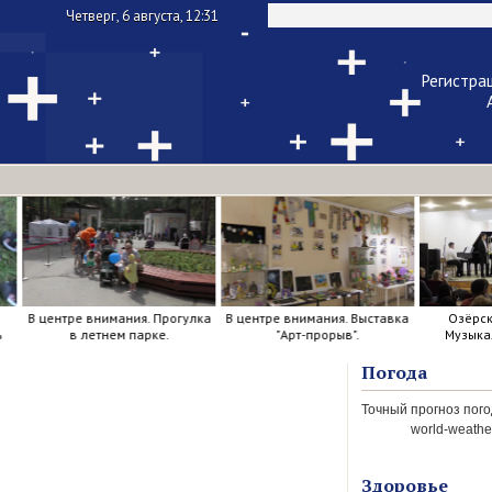
Четверг, 6 августа, 12:31
Регистра
Чужой ком
Напомнить па
В центре внимания. Прогулка
В центре внимания. Выставка
Озёрск м
в летнем парке.
"Арт-прорыв".
Музыкаль
Погода
world-weather
Здоровье