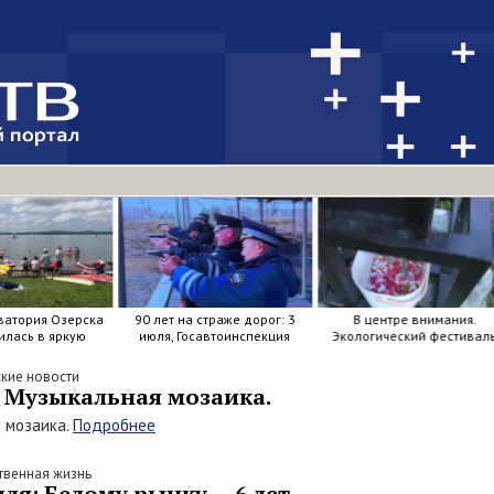
тория Озерска
90 лет на страже дорог: 3
В центре внимания.
ась в яркую
июля, Госавтоинспекция
Экологический фестиваль
осок, весел и
отметила свой день
бок.
рождения.
кие новости
 Музыкальная мозаика.
 мозаика.
Подробнее
венная жизнь
ля: Белому рынку — 6 лет.