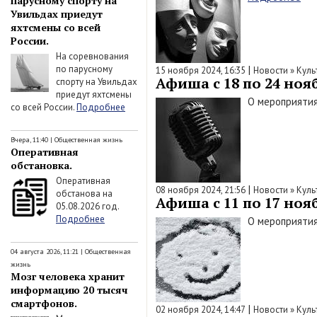
парусному спорту на
Увильдах приедут
яхтсмены со всей
России.
На соревнования
по парусному
|
15 ноября 2024, 16:35
Новости
»
Куль
Афиша с 18 по 24 нояб
спорту на Увильдах
приедут яхтсмены
О мероприятия
со всей России.
Подробнее
Вчера, 11:40
|
Общественная жизнь
Оперативная
обстановка.
Оперативная
|
08 ноября 2024, 21:56
Новости
»
Куль
обстанова на
Афиша с 11 по 17 нояб
05.08.2026 год.
Подробнее
О мероприятия
04 августа 2026, 11:21
|
Общественная
жизнь
Мозг человека хранит
информацию 20 тысяч
смартфонов.
|
02 ноября 2024, 14:47
Новости
»
Куль