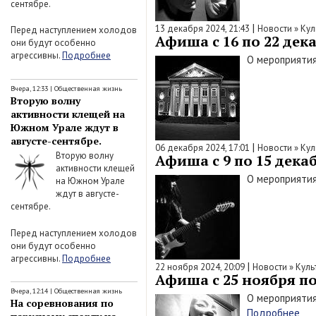
сентябре.
|
13 декабря 2024, 21:43
Новости
»
Кул
Перед наступлением холодов
Афиша с 16 по 22 дека
они будут особенно
агрессивны.
Подробнее
О мероприятия
Вчера, 12:33
|
Общественная жизнь
Вторую волну
активности клещей на
Южном Урале ждут в
августе-сентябре.
|
06 декабря 2024, 17:01
Новости
»
Кул
Вторую волну
Афиша с 9 по 15 декаб
активности клещей
О мероприятия
на Южном Урале
ждут в августе-
сентябре.
Перед наступлением холодов
они будут особенно
агрессивны.
Подробнее
|
22 ноября 2024, 20:09
Новости
»
Куль
Афиша с 25 ноября по 
Вчера, 12:14
|
Общественная жизнь
О мероприятия
На соревнования по
Подробнее