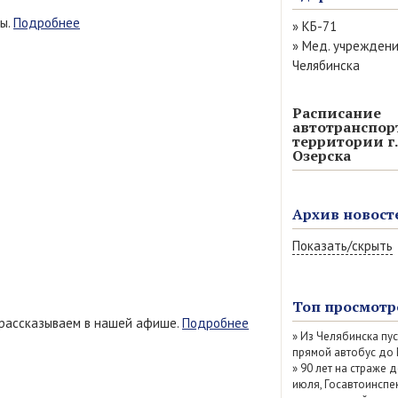
ды.
Подробнее
»
КБ-71
»
Мед. учрежден
Челябинска
Расписание
автотранспор
территории г.
Озерска
Архив новост
Показать/скрыть
Август 2026 (9)
Июль 2026 (77)
Топ просмотр
Июнь 2026 (52)
 рассказываем в нашей афише.
Подробнее
»
Из Челябинска пу
Май 2026 (69)
прямой автобус до
Апрель 2026 (67
»
90 лет на страже д
Март 2026 (79)
июля, Госавтоинспе