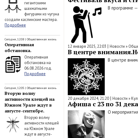
гигантскими
В программе —
шахматными
фигурами из чугуна
создали каслинские мастера.
Подробнее
Сегодня, 12:08
|
Общественная жизнь
Оперативная
|
12 января 2025, 22:03
Новости
»
Обще
обстановка.
В центре внимания.Но
Оперативная
В центре вним
обстановка на
06.08.2026 год.
Подробнее
Сегодня, 12:05
|
Общественная жизнь
Вторую волну
|
20 декабря 2024, 21:20
Новости
»
Кул
активности клещей на
Афиша c 23 по 31 дека
Южном Урале ждут в
августе-сентябре.
О мероприятия
Вторую волну
активности клещей
на Южном Урале
ждут в августе-