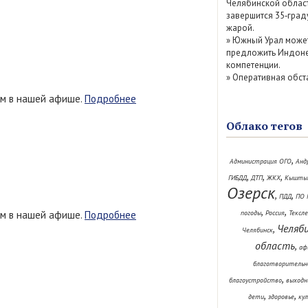
Челябинской облас
завершится 35‑град
жарой.
»
Южный Урал може
предложить Индоне
компетенции.
»
Оперативная обст
ем в нашей афише.
Подробнее
Облако тегов
,
Администрация ОГО
Анд
,
,
,
ГИБДД
ДТП
ЖКХ
Кышты
Озерск
,
,
ПДД
ПО 
,
,
ем в нашей афише.
Подробнее
погоды
Россия
Тексл
Челяб
,
Челябинск
область
,
аф
благотворительн
,
благоустройство
выходн
,
,
дети
здоровье
ку