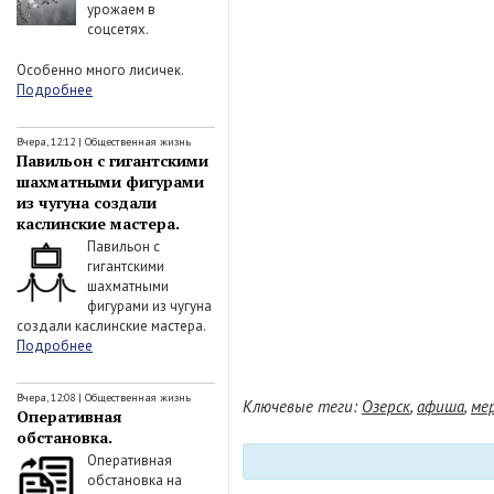
урожаем в
соцсетях.
Особенно много лисичек.
Подробнее
Вчера, 12:12
|
Общественная жизнь
Павильон с гигантскими
шахматными фигурами
из чугуна создали
каслинские мастера.
Павильон с
гигантскими
шахматными
фигурами из чугуна
создали каслинские мастера.
Подробнее
Вчера, 12:08
|
Общественная жизнь
Ключевые теги:
Озерск
,
афиша
,
ме
Оперативная
обстановка.
Оперативная
обстановка на