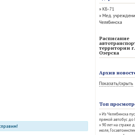
»
КБ-71
»
Мед. учрежден
Челябинска
Расписание
автотранспор
территории г.
Озерска
Архив новост
Показать/скрыть
Август 2026 (11)
Июль 2026 (77)
Топ просмотр
Июнь 2026 (52)
»
Из Челябинска пу
Май 2026 (69)
прямой автобус до
Апрель 2026 (67
»
90 лет на страже д
справим!
Март 2026 (79)
июля, Госавтоинспе