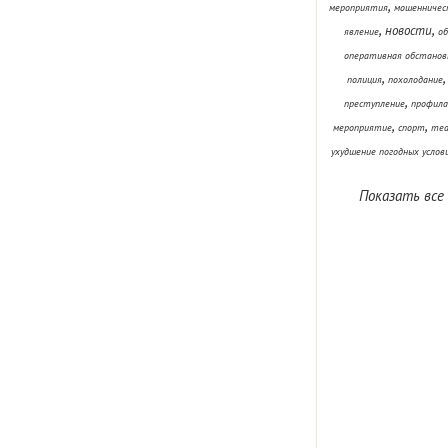
,
мероприятия
мошенничес
,
,
новости
явление
об
оперативная обстанов
,
полиция
похолодание
,
преступление
профила
,
,
мероприятие
спорт
теа
ухудшение погодных услов
Показать все