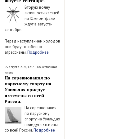
августе-сентябре.
Вторую волну
активности клещей
на Южном Урале
ждут в августе-
сентябре.
Перед наступлением холодов
они будут особенно
агрессивны.
Подробнее
05 августа 2026, 12:14
|
Общественная
жизнь
На соревнования по
парусному спорту на
Увильдах приедут
яхтсмены со всей
России.
На соревнования
по парусному
спорту на Увильдах
приедут яхтсмены
со всей России.
Подробнее