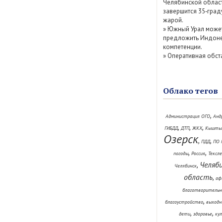
Челябинской облас
завершится 35‑град
жарой.
»
Южный Урал може
предложить Индоне
компетенции.
»
Оперативная обст
Облако тегов
,
Администрация ОГО
Анд
,
,
,
ГИБДД
ДТП
ЖКХ
Кышты
Озерск
,
,
ПДД
ПО 
,
,
погоды
Россия
Тексл
Челяб
,
Челябинск
область
,
аф
благотворительн
,
благоустройство
выходн
,
,
дети
здоровье
ку