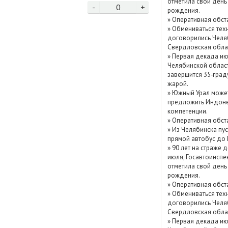
отметила свой день
-
0
+
Показать / скрыть
рождения.
»
Оперативная обст
архив
»
Обмениваться тех
договорились Челя
Свердловская обла
»
Первая декада ию
Челябинской облас
завершится 35‑град
жарой.
»
Южный Урал може
предложить Индоне
компетенции.
»
Оперативная обст
»
Из Челябинска пу
прямой автобус до
»
90 лет на страже д
июля, Госавтоинспе
отметила свой день
рождения.
»
Оперативная обст
»
Обмениваться тех
договорились Челя
Свердловская обла
»
Первая декада ию