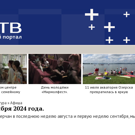
ом центре
День молодёжи
11 июля акватория Озерска
я семейному
«Мирмолфест».
превратилась в яркую
ркие краски .
мозаику из досок, весел и
улыбок.
тура
»
Афиша
бря 2024 года.
зерчан в последнюю неделю августа и первую неделю сентября, м