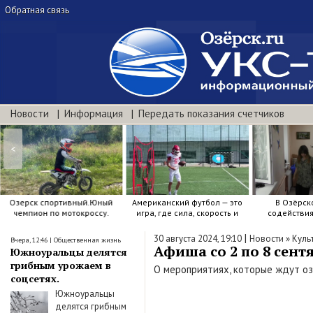
Обратная связь
Новости
Информация
Передать показания счетчиков
<
Озерск спортивный.Юный
Американский футбол — это
В Озёрск
чемпион по мотокроссу.
игра, где сила, скорость и
содействи
точный расчёт решают.
воспитанию я
|
30 августа 2024, 19:10
Новости
»
Куль
Вчера, 12:46
|
Общественная жизнь
Афиша со 2 по 8 сентя
Южноуральцы делятся
грибным урожаем в
О мероприятиях, которые ждут о
соцсетях.
Южноуральцы
делятся грибным