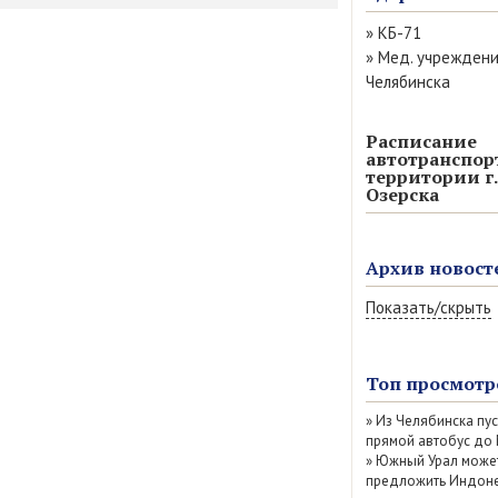
»
КБ-71
»
Мед. учрежден
Челябинска
Расписание
автотранспор
территории г.
Озерска
Архив новост
Показать/скрыть
Август 2026 (13)
Июль 2026 (77)
Топ просмотр
Июнь 2026 (52)
»
Из Челябинска пу
Май 2026 (69)
прямой автобус до
Апрель 2026 (67
»
Южный Урал може
Март 2026 (79)
предложить Индоне