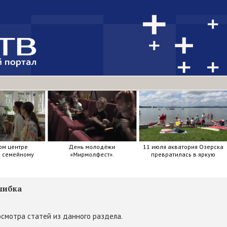
ом центре
День молодёжи
11 июля акватория Озерска
я семейному
«Мирмолфест».
превратилась в яркую
ркие краски .
мозаику из досок, весел и
улыбок.
шибка
смотра статей из данного раздела.