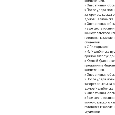
компетенции.
Показать / скрыть
»
Оперативная обст
»
После удара молн
архив
загорелась крыша о
домов Челябинска.
»
Оперативная обст
»
Еще шесть гостини
южноуральского ка
готовятся к заселе
студентов.
»
С Праздником!
»
Из Челябинска пу
прямой автобус до
»
Южный Урал може
предложить Индоне
компетенции.
»
Оперативная обст
»
После удара молн
загорелась крыша о
домов Челябинска.
»
Оперативная обст
»
Еще шесть гостини
южноуральского ка
готовятся к заселе
студентов.