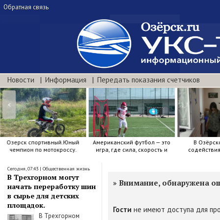
Обратная связь
Новости
Информация
Передать показания счетчиков
<
Озерск спортивный.Юный
Американский футбол — это
В Озёрск
чемпион по мотокроссу.
игра, где сила, скорость и
содействи
точный расчёт решают.
воспитанию я
Сегодня, 07:43
|
Общественная жизнь
В Трехгорном могут
»
Внимание, обнаружена о
начать переработку шин
в сырье для детских
площадок.
Гости
не имеют доступа для про
В Трехгорном