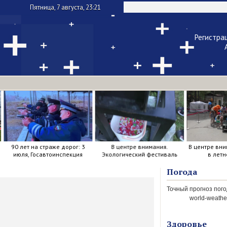
Пятница, 7 августа, 23:21
Регистра
Чужой ком
Напомнить па
90 лет на страже дорог: 3
В центре внимания.
В центре вни
июля, Госавтоинспекция
Экологический фестиваль
в летн
отметила свой день
рождения.
Погода
world-weather
Здоровье