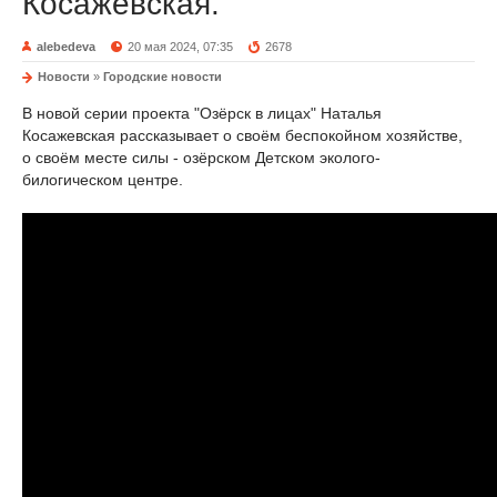
Косажевская.
alebedeva
20 мая 2024, 07:35
2678
Новости
»
Городские новости
В новой серии проекта "Озёрск в лицах" Наталья
Косажевская рассказывает о своём беспокойном хозяйстве,
о своём месте силы - озёрском Детском эколого-
билогическом центре.