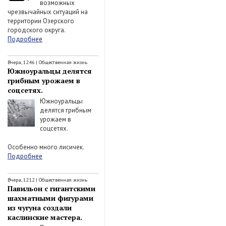
возможных
чрезвычайных ситуаций на
территории Озерского
городского округа.
Подробнее
Вчера, 12:46
|
Общественная жизнь
Южноуральцы делятся
грибным урожаем в
соцсетях.
Южноуральцы
делятся грибным
урожаем в
соцсетях.
Особенно много лисичек.
Подробнее
Вчера, 12:12
|
Общественная жизнь
Павильон с гигантскими
шахматными фигурами
из чугуна создали
каслинские мастера.