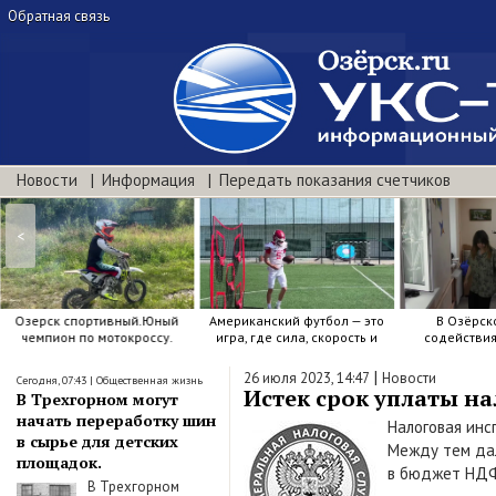
Обратная связь
Новости
Информация
Передать показания счетчиков
<
Озерск спортивный.Юный
Американский футбол — это
В Озёрск
чемпион по мотокроссу.
игра, где сила, скорость и
содействи
точный расчёт решают.
воспитанию я
|
26 июля 2023, 14:47
Новости
Сегодня, 07:43
|
Общественная жизнь
Истек срок уплаты на
В Трехгорном могут
начать переработку шин
Налоговая инс
в сырье для детских
Между тем дал
площадок.
в бюджет НД
В Трехгорном