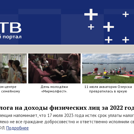
ом центре
День молодёжи
11 июля акватория Озерска
я семейному
«Мирмолфест».
превратилась в яркую
ркие краски .
мозаику из досок, весел и
улыбок.
лога на доходы физических лиц за 2022 год
пекция напоминает, что 17 июля 2023 года истек срок уплаты нало
еко не все граждане добросовестно и ответственно исполнили с
ФЛ.
Подробнее