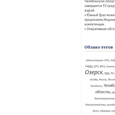
Челябинской облас
завершится 35‑град
жарой.
»
Южный Урал може
предложить Индоне
компетенции.
»
Оперативная обст
Облако тегов
,
Администрация ОГО
Анд
,
,
,
ГИБДД
ДТП
ЖКХ
Кышты
Озерск
,
,
ПДД
ПО 
,
,
погоды
Россия
Тексл
Челяб
,
Челябинск
область
,
аф
благотворительн
,
благоустройство
выходн
,
,
дети
здоровье
ку