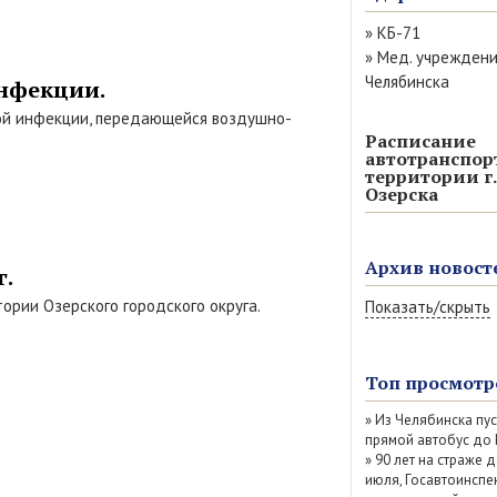
»
КБ-71
»
Мед. учрежден
Челябинска
инфекции.
сной инфекции, передающейся воздушно-
Расписание
автотранспор
территории г.
Озерска
Архив новост
г.
ории Озерского городского округа.
Показать/скрыть
Август 2026 (13)
Июль 2026 (77)
Топ просмотр
Июнь 2026 (52)
»
Из Челябинска пу
Май 2026 (69)
прямой автобус до
Апрель 2026 (67
»
90 лет на страже д
Март 2026 (79)
июля, Госавтоинспе