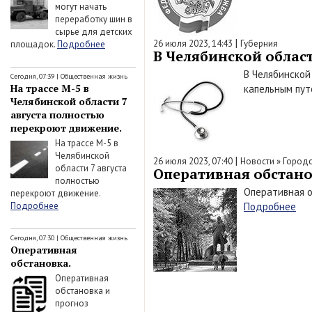
могут начать
переработку шин в
сырье для детских
|
26 июля 2023, 14:43
Губерния
площадок.
Подробнее
В Челябинской облас
В Челябинской
Сегодня, 07:39
|
Общественная жизнь
На трассе М-5 в
капельным пут
Челябинской области 7
августа полностью
перекроют движение.
На трассе М-5 в
Челябинской
|
26 июля 2023, 07:40
Новости
»
Городс
области 7 августа
Оперативная обстанов
полностью
Оперативная о
перекроют движение.
Подробнее
Подробнее
Сегодня, 07:30
|
Общественная жизнь
Оперативная
обстановка.
Оперативная
обстановка и
прогноз