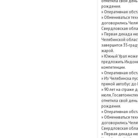
отметила свой день
Показать / скрыть
рождения.
»
Оперативная обст
архив
»
Обмениваться тех
договорились Челя
Свердловская обла
»
Первая декада ию
Челябинской облас
завершится 35‑град
жарой.
»
Южный Урал може
предложить Индоне
компетенции.
»
Оперативная обст
»
Из Челябинска пу
прямой автобус до
»
90 лет на страже д
июля, Госавтоинспе
отметила свой день
рождения.
»
Оперативная обст
»
Обмениваться тех
договорились Челя
Свердловская обла
»
Первая декада ию