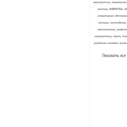
,
мероприятия
мошенничес
,
,
новости
явление
об
оперативная обстанов
,
полиция
похолодание
,
преступление
профила
,
,
мероприятие
спорт
теа
ухудшение погодных услов
Показать все