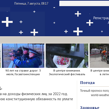
Пятница, 7 августа, 08:17
Регистра
Чужой ком
Напомнить па
90 лет на страже дорог: 3
В центре внимания.
В центре вни
июля, Госавтоинспекция
Экологический фестиваль
в летн
отметила свой день
рождения.
Погода
.
га на доходы физических лиц за 2022 год.
world-weather
вою конституционную обязанность по уплате
Здоровье