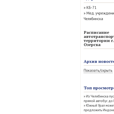
»
КБ-71
»
Мед. учрежден
Челябинска
Расписание
автотранспор
территории г.
Озерска
Архив новост
Показать/скрыть
Август 2026 (14)
Июль 2026 (77)
Топ просмотр
Июнь 2026 (52)
»
Из Челябинска пу
Май 2026 (69)
прямой автобус до
Апрель 2026 (67
»
Южный Урал може
Март 2026 (79)
предложить Индоне