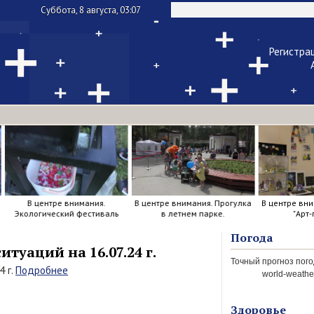
Суббота, 8 августа, 03:07
Регистра
Чужой ком
Напомнить па
В центре внимания.
В центре внимания. Прогулка
В центре вни
Экологический фестиваль
в летнем парке.
"Арт-
Погода
уаций на 16.07.24 г.
4 г.
Подробнее
world-weather
Здоровье