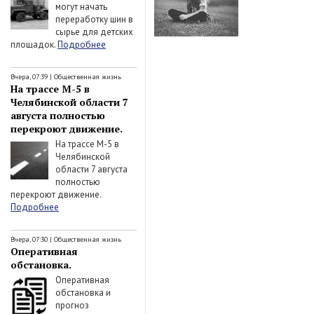
могут начать
переработку шин в
сырье для детских
площадок.
Подробнее
Вчера, 07:39
|
Общественная жизнь
На трассе М-5 в
Челябинской области 7
августа полностью
перекроют движение.
На трассе М-5 в
Челябинской
области 7 августа
полностью
перекроют движение.
Подробнее
Вчера, 07:30
|
Общественная жизнь
Оперативная
обстановка.
Оперативная
обстановка и
прогноз