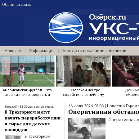
Обратная связь
Новости
Информация
Передать показания счетчиков
<
Американский футбол — это
В Озёрском центре
День м
игра, где сила, скорость и
содействия семейному
«Мирмо
точный расчёт решают.
воспитанию яркие краски .
|
16 июля 2024, 08:06
Новости
»
Городс
Вчера, 07:43
|
Общественная жизнь
Оперативная обстанов
В Трехгорном могут
начать переработку шин
Оперативная о
в сырье для детских
площадок.
В Трехгорном