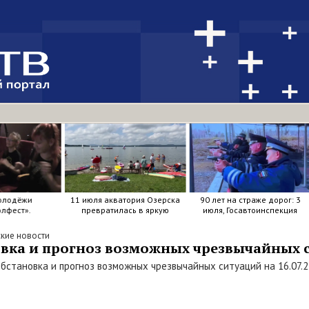
олодёжи
11 июля акватория Озерска
90 лет на страже дорог: 3
лфест».
превратилась в яркую
июля, Госавтоинспекция
мозаику из досок, весел и
отметила свой день
улыбок.
рождения.
кие новости
ка и прогноз возможных чрезвычайных сит
бстановка и прогноз возможных чрезвычайных ситуаций на 16.07.2