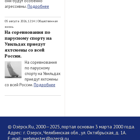
они будут особенно
агрессивны.
Подробнее
05 августа 2026, 12:14
|
Общественная
жизнь
На соревнования по
парусному спорту на
Увильдах приедут
яхтсмены со всей
России.
На соревнования
по парусному
спорту на Увильдах
приедут яхтсмены
со всей России.
Подробнее
© Озёрск.Ru, 2000—2025, портал основан 3 марта 2000 года.
Адрес: г. Озерск, Челябинская обл., ул. Октябрьская, д. 1А.
E-mail:
webmaster@ozersk.ru