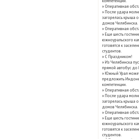
компетенции.
Показать / скрыть
»
Оперативная обст
»
После удара молн
архив
загорелась крыша о
домов Челябинска.
»
Оперативная обст
»
Еще шесть гостини
южноуральского ка
готовятся к заселе
студентов.
»
С Праздником!
»
Из Челябинска пу
прямой автобус до
»
Южный Урал може
предложить Индоне
компетенции.
»
Оперативная обст
»
После удара молн
загорелась крыша о
домов Челябинска.
»
Оперативная обст
»
Еще шесть гостини
южноуральского ка
готовятся к заселе
студентов.