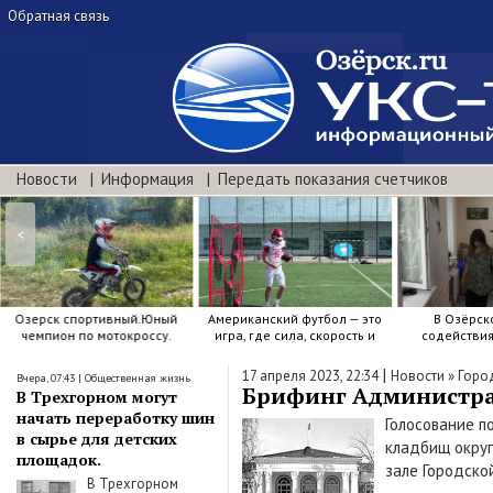
Обратная связь
Новости
Информация
Передать показания счетчиков
<
Озерск спортивный.Юный
Американский футбол — это
В Озёрск
чемпион по мотокроссу.
игра, где сила, скорость и
содействи
точный расчёт решают.
воспитанию я
|
17 апреля 2023, 22:34
Новости
»
Горо
Вчера, 07:43
|
Общественная жизнь
Брифинг Администраци
В Трехгорном могут
начать переработку шин
Голосование п
в сырье для детских
кладбищ округ
площадок.
зале Городск
В Трехгорном