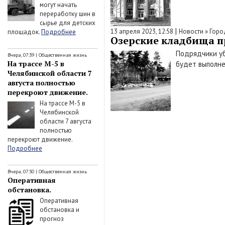
могут начать
переработку шин в
сырье для детских
|
13 апреля 2023, 12:58
Новости
»
Горо
площадок.
Подробнее
Озерские кладбища п
Подрядчики уб
Вчера, 07:39
|
Общественная жизнь
На трассе М-5 в
будет выполне
Челябинской области 7
августа полностью
перекроют движение.
На трассе М-5 в
Челябинской
области 7 августа
полностью
перекроют движение.
Подробнее
Вчера, 07:30
|
Общественная жизнь
Оперативная
обстановка.
Оперативная
обстановка и
прогноз