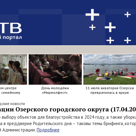
ом центре
День молодёжи
11 июля акватория Озерска
я семейному
«Мирмолфест».
превратилась в яркую
ркие краски .
мозаику из досок, весел и
улыбок.
дские новости
и Озерского городского округа (17.04.202
о выбору объектов для благоустройства в 2024 году, а также убор
а в преддверие Родительского дня – таковы темы брифинга, котор
ой Администрации.
Подробнее