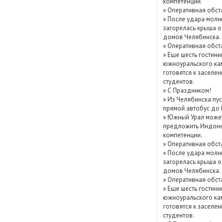
компетенции.
Показать / скрыть
»
Оперативная обст
»
После удара молн
архив
загорелась крыша о
домов Челябинска.
»
Оперативная обст
»
Еще шесть гостини
южноуральского ка
готовятся к заселе
студентов.
»
С Праздником!
»
Из Челябинска пу
прямой автобус до
»
Южный Урал може
предложить Индоне
компетенции.
»
Оперативная обст
»
После удара молн
загорелась крыша о
домов Челябинска.
»
Оперативная обст
»
Еще шесть гостини
южноуральского ка
готовятся к заселе
студентов.