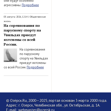
они будут особенно
агрессивны.
Подробнее
05 августа 2026, 12:14
|
Общественная
жизнь
На соревнования по
парусному спорту на
Увильдах приедут
яхтсмены со всей
России.
На соревнования
по парусному
спорту на Увильдах
приедут яхтсмены
со всей России.
Подробнее
© Озёрск.Ru, 2000—2025, портал основан 3 марта 2000 года.
Адрес: г. Озерск, Челябинская обл., ул. Октябрьская, д. 1А.
E-mail:
webmaster@ozersk.ru