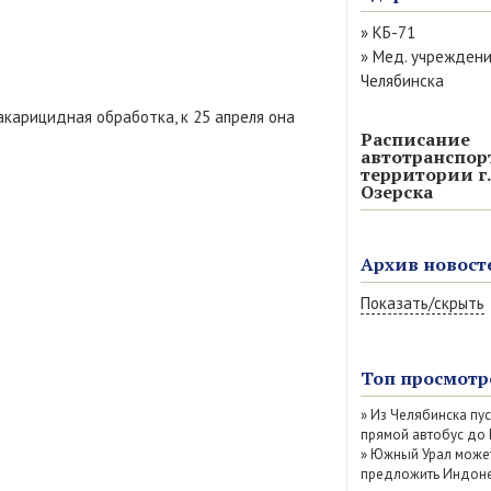
»
КБ-71
»
Мед. учрежден
Челябинска
карицидная обработка, к 25 апреля она
Расписание
автотранспор
территории г.
Озерска
Архив новост
Показать/скрыть
Август 2026 (14)
Июль 2026 (77)
Топ просмотр
Июнь 2026 (52)
»
Из Челябинска пу
Май 2026 (69)
прямой автобус до
Апрель 2026 (67
»
Южный Урал може
Март 2026 (79)
предложить Индоне