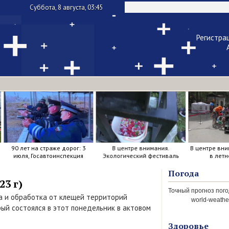
Суббота, 8 августа, 03:45
Регистра
Чужой ком
Напомнить па
90 лет на страже дорог: 3
В центре внимания.
В центре вни
июля, Госавтоинспекция
Экологический фестиваль
в летн
отметила свой день
рождения.
Погода
3 г)
ка и обработка от клещей территорий
world-weather
ый состоялся в этот понедельник в актовом
Здоровье