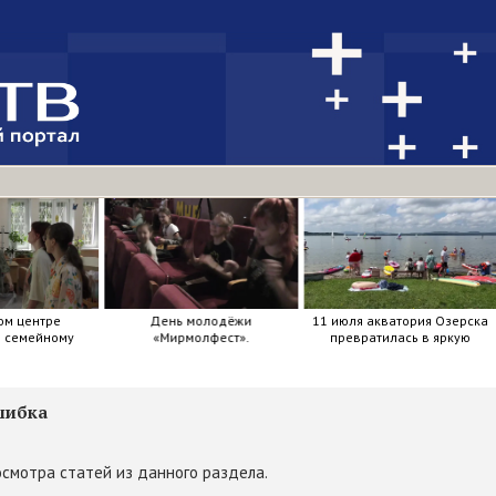
ом центре
День молодёжи
11 июля акватория Озерска
я семейному
«Мирмолфест».
превратилась в яркую
ркие краски .
мозаику из досок, весел и
улыбок.
шибка
смотра статей из данного раздела.