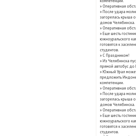
компетенции.
Показать / скрыть
»
Оперативная обст
»
После удара молн
архив
загорелась крыша о
домов Челябинска.
»
Оперативная обст
»
Еще шесть гостини
южноуральского ка
готовятся к заселе
студентов.
»
С Праздником!
»
Из Челябинска пу
прямой автобус до
»
Южный Урал може
предложить Индоне
компетенции.
»
Оперативная обст
»
После удара молн
загорелась крыша о
домов Челябинска.
»
Оперативная обст
»
Еще шесть гостини
южноуральского ка
готовятся к заселе
студентов.