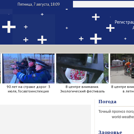
Пятница, 7 августа, 18:09
Регистра
Чужой ком
Напомнить па
90 лет на страже дорог: 3
В центре внимания.
В центре вни
июля, Госавтоинспекция
Экологический фестиваль
в летн
отметила свой день
рождения.
Погода
world-weather
Здоровье