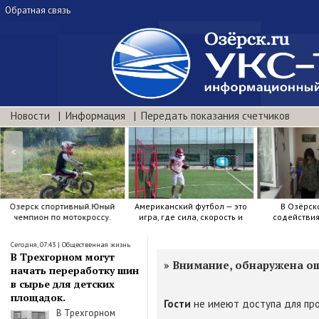
Обратная связь
Новости
Информация
Передать показания счетчиков
<
Озерск спортивный.Юный
Американский футбол — это
В Озёрск
чемпион по мотокроссу.
игра, где сила, скорость и
содействи
точный расчёт решают.
воспитанию я
Сегодня, 07:43
|
Общественная жизнь
В Трехгорном могут
»
Внимание, обнаружена о
начать переработку шин
в сырье для детских
площадок.
Гости
не имеют доступа для про
В Трехгорном