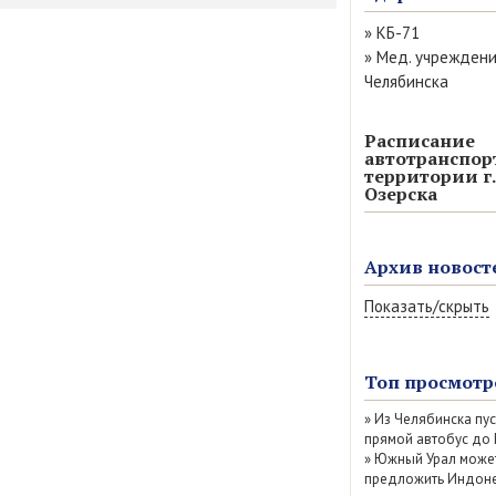
»
КБ-71
»
Мед. учрежден
Челябинска
Расписание
автотранспор
территории г.
Озерска
Архив новост
Показать/скрыть
Август 2026 (13)
Июль 2026 (77)
Топ просмотр
Июнь 2026 (52)
»
Из Челябинска пу
Май 2026 (69)
прямой автобус до
Апрель 2026 (67
»
Южный Урал може
Март 2026 (79)
предложить Индоне