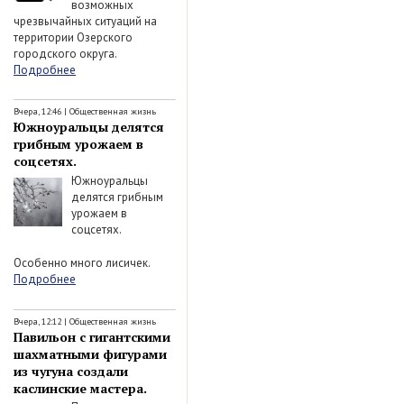
возможных
чрезвычайных ситуаций на
территории Озерского
городского округа.
Подробнее
Вчера, 12:46
|
Общественная жизнь
Южноуральцы делятся
грибным урожаем в
соцсетях.
Южноуральцы
делятся грибным
урожаем в
соцсетях.
Особенно много лисичек.
Подробнее
Вчера, 12:12
|
Общественная жизнь
Павильон с гигантскими
шахматными фигурами
из чугуна создали
каслинские мастера.