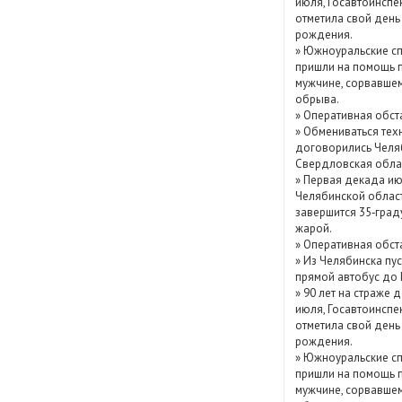
июля, Госавтоинспе
Показать / скрыть
отметила свой день
рождения.
архив
»
Южноуральские сп
пришли на помощь 
мужчине, сорвавшем
обрыва.
»
Оперативная обст
»
Обмениваться тех
договорились Челя
Свердловская обла
»
Первая декада ию
Челябинской облас
завершится 35‑град
жарой.
»
Оперативная обст
»
Из Челябинска пу
прямой автобус до
»
90 лет на страже д
июля, Госавтоинспе
отметила свой день
рождения.
»
Южноуральские сп
пришли на помощь 
мужчине, сорвавшем