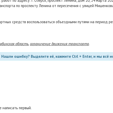
абот по адресу: г. Озерск, проспект Ленина, дом 20, 24 марта 2023
нспорта по проспекту Ленина от пересечения с улицей Мишенкова
ортных средств воспользоваться объездными путями на период ре
ябинская область
,
ограничение движения транспорта
.
Нашли ошибку? Выделите её, нажмите Ctrl + Enter, и мы всё и
 написать первый.