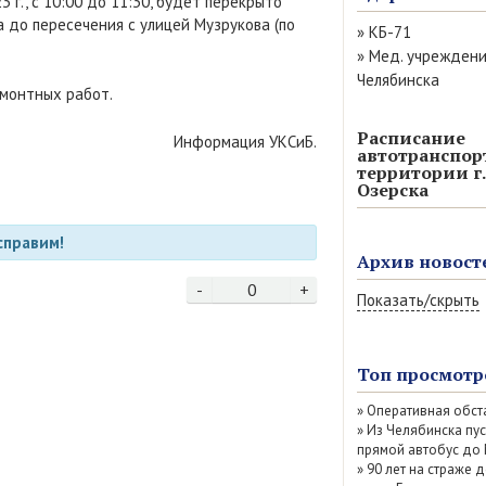
 г., с 10:00 до 11:30, будет перекрыто
 до пересечения с улицей Музрукова (по
»
КБ-71
»
Мед. учрежден
Челябинска
монтных работ.
Расписание
Информация УКСиБ.
автотранспор
территории г.
Озерска
справим!
Архив новост
-
0
+
Показать/скрыть
Август 2026 (6)
Июль 2026 (77)
Топ просмотр
Июнь 2026 (52)
»
Оперативная обст
Май 2026 (69)
»
Из Челябинска пу
Апрель 2026 (67
прямой автобус до
Март 2026 (79)
»
90 лет на страже д