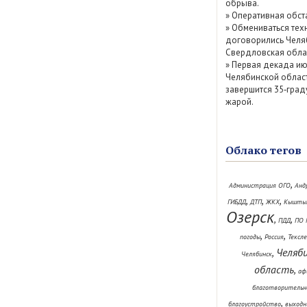
обрыва.
»
Оперативная обст
»
Обмениваться тех
договорились Челя
Свердловская обла
»
Первая декада ию
Челябинской облас
завершится 35‑град
жарой.
Облако тегов
,
Администрация ОГО
Анд
,
,
,
ГИБДД
ДТП
ЖКХ
Кышты
Озерск
,
,
ПДД
ПО 
,
,
погоды
Россия
Тексл
Челяб
,
Челябинск
область
,
аф
благотворительн
,
благоустройство
выходн