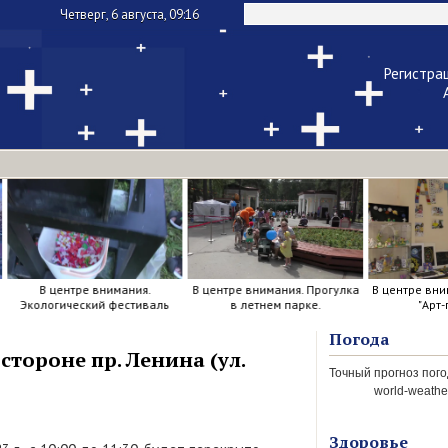
Четверг, 6 августа, 09:16
Регистра
Чужой ком
Напомнить па
В центре внимания.
В центре внимания. Прогулка
В центре вни
Экологический фестиваль
в летнем парке.
"Арт-
Погода
тороне пр. Ленина (ул.
world-weather
Здоровье