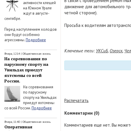
В связи с проведением ремонтных р
активности клещей
движение для автомобильного тра
на Южном Урале
четной стороне).
ждут в августе-
сентябре.
Просьба к водителям автотрансп
Перед наступлением холодов
они будут особенно
агрессивны.
Подробнее
Ключевые теги:
УКСиБ
,
Озерск
,
Чел
Вчера, 12:14
|
Общественная жизнь
На соревнования по
парусному спорту на
Увильдах приедут
яхтсмены со всей
России.
На соревнования
по парусному
спорту на Увильдах
Распечатать
приедут яхтсмены
со всей России.
Подробнее
Комментарии (0)
Вчера, 11:40
|
Общественная жизнь
Комментариев еще нет. Вы можете
Оперативная