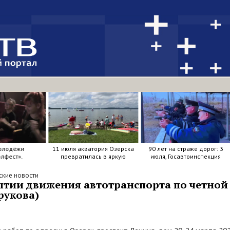
олодёжи
11 июля акватория Озерска
90 лет на страже дорог: 3
лфест».
превратилась в яркую
июля, Госавтоинспекция
мозаику из досок, весел и
отметила свой день
улыбок.
рождения.
ские новости
тии движения автотранспорта по четной с
рукова)