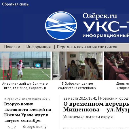
Обратная связь
Новости
Информация
Передать показания счетчиков
<
Американский футбол — это
В Озёрском центре
День м
игра, где сила, скорость и
содействия семейному
«Мирмо
точный расчёт решают.
воспитанию яркие краски .
|
22 марта 2023, 15:41
Новости
»
Город
Вчера, 12:33
|
Общественная жизнь
О временном перекры
Вторую волну
Мишенкова — ул. Муз
активности клещей на
Южном Урале ждут в
Уважаемые жители округа!
августе-сентябре.
Вторую волну