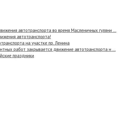
вижения автотранспорта во время Масленичных гуляни ...
вижения автотранспорта!
транспорта на участке пр. Ленина
онтных работ закрывается движение автотранспорта н ...
айские праздники