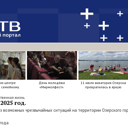
ом центре
День молодёжи
11 июля акватория Озерска
я семейному
«Мирмолфест».
превратилась в яркую
ркие краски .
мозаику из досок, весел и
улыбок.
твенная жизнь
2025 год.
з возможных чрезвычайных ситуаций на территории Озерского гор
 года