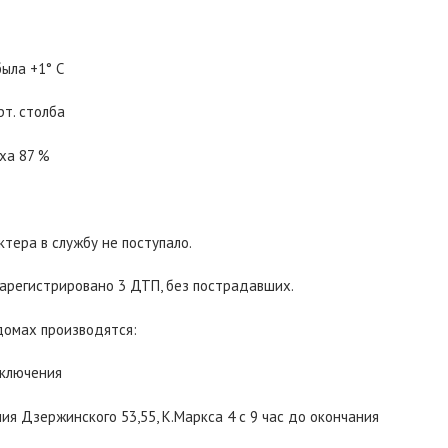
ыла +1° С
рт. столба
ха 87 %
тера в службу не поступало.
зарегистрировано 3 ДТП, без пострадавших.
домах производятся:
тключения
ия Дзержинского 53,55, К.Маркса 4 с 9 час до окончания