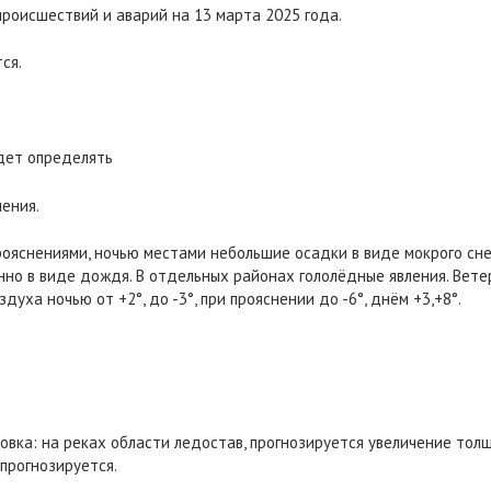
происшествий и аварий на 13 марта 2025 года.
ся.
удет определять
ения.
рояснениями, ночью местами небольшие осадки в виде мокрого сн
о в виде дождя. В отдельных районах гололёдные явления. Ветер
духа ночью от +2°, до -3°, при прояснении до -6°, днём +3,+8°.
новка: на реках области ледостав, прогнозируется увеличение то
 прогнозируется.