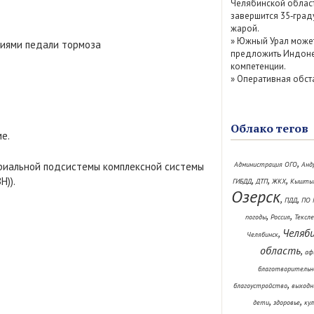
Челябинской облас
завершится 35‑град
жарой.
»
Южный Урал може
тиями педали тормоза
предложить Индоне
компетенции.
»
Оперативная обст
Облако тегов
е.
,
ориальной подсистемы комплексной системы
Администрация ОГО
Анд
,
,
,
)).
ГИБДД
ДТП
ЖКХ
Кышты
Озерск
,
,
ПДД
ПО 
,
,
погоды
Россия
Тексл
Челяб
,
Челябинск
область
,
аф
благотворительн
,
благоустройство
выходн
,
,
дети
здоровье
ку