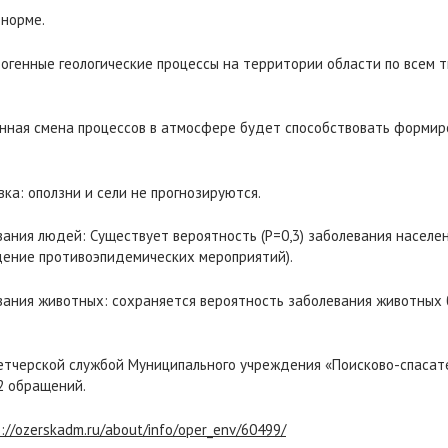
 норме.
зогенные геологические процессы на территории области по всем 
енная смена процессов в атмосфере будет способствовать формир
ка: оползни и сели не прогнозируются.
ания людей: Существует вероятность (Р=0,3) заболевания населен
дение противоэпидемических мероприятий).
ания животных: сохраняется вероятность заболевания животных б
етчерской службой Муниципального учреждения «Поисково-спасат
2 обращений.
s://ozerskadm.ru/about/info/oper_env/60499/