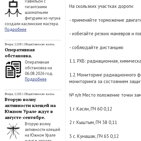
Павильон с
На скользких участках дороги:
гигантскими
шахматными
фигурами из чугуна
- применяйте торможение двигат
создали каслинские мастера.
Подробнее
- избегайте резких маневров и по
Вчера, 12:08
|
Общественная жизнь
- соблюдайте дистанцию
Оперативная
обстановка.
1.1. РХБ: радиационная, химическ
Оперативная
обстановка на
06.08.2026 год.
1.2. Мониторинг радиационного 
Подробнее
мониторинга за состоянием защит
Вчера, 12:05
|
Общественная жизнь
№ п/п Место положение точки зам
Вторую волну
активности клещей на
1 г. Касли, ПЧ 60 0,12
Южном Урале ждут в
августе-сентябре.
2 г. Кыштым, ПЧ 38 0,11
Вторую волну
активности клещей
на Южном Урале
3 с. Кунашак, ПЧ 65 0,12
ждут в августе-