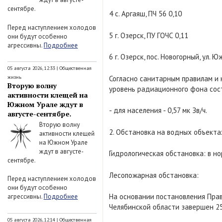
сентябре.
4 с. Аргаяш, ПЧ 56 0,10
Перед наступлением холодов
5 г. Озерск, ПУ ГОЧС 0,11
они будут особенно
агрессивны.
Подробнее
6 г. Озерск, пос. Новогорный, ул. Ю
05 августа 2026, 12:33
|
Общественная
Согласно санитарным правилам и
жизнь
Вторую волну
уровень радиационного фона сос
активности клещей на
Южном Урале ждут в
- для населения - 0,57 мк Зв/ч.
августе-сентябре.
Вторую волну
2. Обстановка на водных объекта
активности клещей
на Южном Урале
ждут в августе-
Гидрологическая обстановка: в но
сентябре.
Лесопожарная обстановка:
Перед наступлением холодов
они будут особенно
На основании постановления Прав
агрессивны.
Подробнее
Челябинской области завершен 25
05 августа 2026, 12:14
|
Общественная