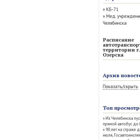
»
КБ-71
»
Мед. учрежден
Челябинска
Расписание
автотранспор
территории г.
Озерска
Архив новост
Показать/скрыть
Август 2026 (13)
Июль 2026 (77)
Топ просмотр
Июнь 2026 (52)
»
Из Челябинска пу
Май 2026 (69)
прямой автобус до
Апрель 2026 (67
»
90 лет на страже д
Март 2026 (79)
июля, Госавтоинспе