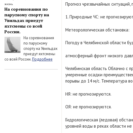
Прогноз чрезвычайных ситуаций, 
жизнь
На соревнования по
парусному спорту на
1. Природные ЧС: не прогнозируют
Увильдах приедут
яхтсмены со всей
Метеорологическая обстановка:
России.
На соревнования
Погоду в Челябинской области б
по парусному
спорту на Увильдах
приедут яхтсмены
атмосферный фронт низкого давл
со всей России.
Подробнее
Челябинская область Облачно с п
умеренные осадки преимущественн
порывы до 14 м/с. Температура воз
НЯ: не прогнозируются.
ОЯ: не прогнозируются.
Гидрологическая (ледовая) обста
уровней воды в реках области не