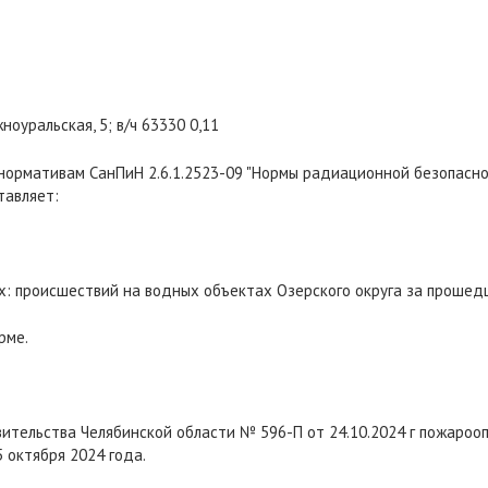
жноуральская, 5; в/ч 63330 0,11
 нормативам СанПиН 2.6.1.2523-09 "Нормы радиационной безопасн
тавляет:
х: происшествий на водных объектах Озерского округа за прошед
рме.
ительства Челябинской области № 596-П от 24.10.2024 г пожарооп
 октября 2024 года.