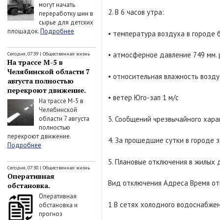
могут начать
2. В 6 часов утра:
переработку шин в
сырье для детских
площадок.
Подробнее
• температура воздуха в городе б
• атмосферное давление 749 мм. 
Сегодня, 07:39
|
Общественная жизнь
На трассе М-5 в
Челябинской области 7
• относительная влажность возду
августа полностью
перекроют движение.
• ветер Юго-зап 1 м/с
На трассе М-5 в
Челябинской
области 7 августа
3. Сообщений чрезвычайного харак
полностью
перекроют движение.
4. За прошедшие сутки в городе 
Подробнее
5. Плановые отключения в жилых 
Сегодня, 07:30
|
Общественная жизнь
Оперативная
Вид отключения Адреса Время о
обстановка.
Оперативная
1 В сетях холодного водоснабжен
обстановка и
прогноз