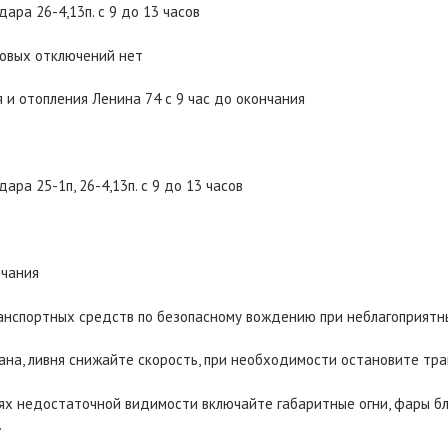
дара 26-4,13п. с 9 до 13 часов
новых отключений нет
 и отопления Ленина 74 с 9 час до окончания
в
дара 25-1п, 26-4,13п. с 9 до 13 часов
нчания
нспортных средств по безопасному вождению при неблагоприятн
умана, ливня снижайте скорость, при необходимости остановите тр
иях недостаточной видимости включайте габаритные огни, фары б
.