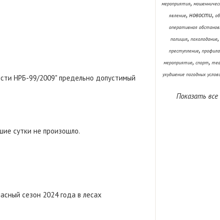
,
мероприятия
мошенничес
,
,
новости
явление
об
оперативная обстанов
,
полиция
похолодание
,
преступление
профила
,
,
мероприятие
спорт
теа
ухудшение погодных услов
ости НРБ-99/2009" предельно допустимый
Показать все
шие сутки не произошло.
асный сезон 2024 года в лесах