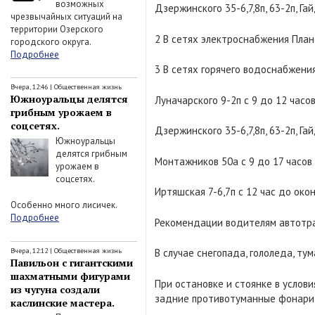
возможных
Дзержинского 35-6,7,8п, 63-2п, Гай
чрезвычайных ситуаций на
территории Озерского
2 В сетях электроснабжения Пла
городского округа.
Подробнее
3 В сетях горячего водоснабжения
Вчера, 12:46
|
Общественная жизнь
Южноуральцы делятся
Луначарского 9-2п с 9 до 12 часо
грибным урожаем в
соцсетях.
Дзержинского 35-6,7,8п, 63-2п, Гай
Южноуральцы
делятся грибным
Монтажников 50а с 9 до 17 часов
урожаем в
соцсетях.
Иртяшская 7-6,7п с 12 час до око
Особенно много лисичек.
Подробнее
Рекомендации водителям автотра
Вчера, 12:12
|
Общественная жизнь
В случае снегопада, гололеда, т
Павильон с гигантскими
шахматными фигурами
При остановке и стоянке в услов
из чугуна создали
задние противотуманные фонари
каслинские мастера.