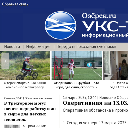
Обратная связь
Новости
Информация
Передать показания счетчиков
<
Озерск спортивный.Юный
Американский футбол — это
В Озёрск
чемпион по мотокроссу.
игра, где сила, скорость и
содействи
точный расчёт решают.
воспитанию я
|
13 марта 2025, 10:44
Новости
»
Общес
Сегодня, 07:43
|
Общественная жизнь
Оперативная на 13.03.
В Трехгорном могут
начать переработку шин
Оперативная обстановка и прогно
в сырье для детских
площадок.
1. Сегодня четверг 13 марта 2025
В Трехгорном