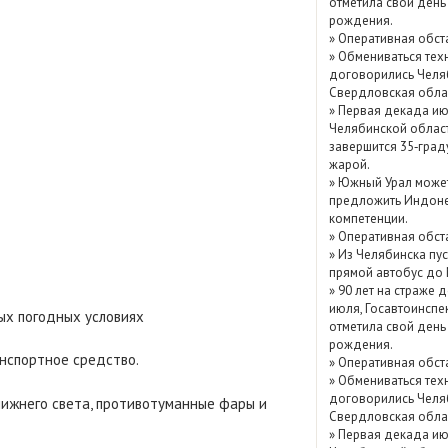
отметила свой день
Показать / скрыть
рождения.
»
Оперативная обст
архив
»
Обмениваться тех
договорились Челя
Свердловская обла
»
Первая декада ию
Челябинской облас
завершится 35‑град
жарой.
»
Южный Урал може
предложить Индоне
компетенции.
»
Оперативная обст
»
Из Челябинска пу
прямой автобус до
»
90 лет на страже д
июля, Госавтоинспе
ых погодных условиях
отметила свой день
рождения.
анспортное средство.
»
Оперативная обст
»
Обмениваться тех
договорились Челя
лижнего света, противотуманные фары и
Свердловская обла
»
Первая декада ию