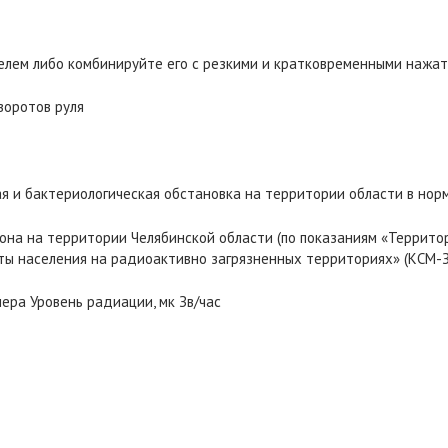
елем либо комбинируйте его с резкими и кратковременными нажа
воротов руля
ая и бактериологическая обстановка на территории области в норм
фона на территории Челябинской области (по показаниям «Террит
ы населения на радиоактивно загрязненных территориях» (КСМ-ЗН
ера Уровень радиации, мк Зв/час