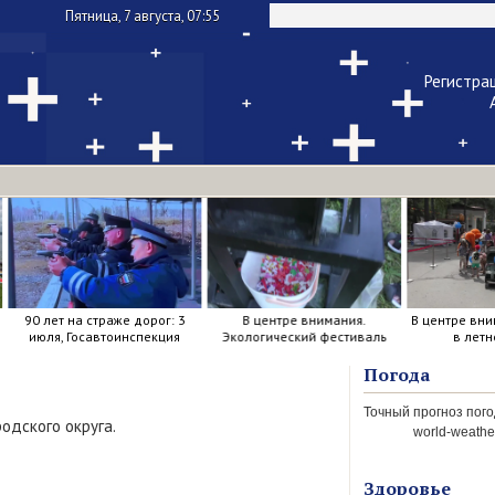
Пятница, 7 августа, 07:55
Регистра
Чужой ком
Напомнить па
90 лет на страже дорог: 3
В центре внимания.
В центре вни
июля, Госавтоинспекция
Экологический фестиваль
в летн
отметила свой день
рождения.
Погода
одского округа.
world-weather
Здоровье