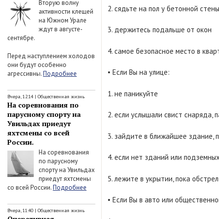
Вторую волну
2. сядьте на пол у бетонной стен
активности клещей
на Южном Урале
ждут в августе-
3. держитесь подальше от окон
сентябре.
4. самое безопасное место в ква
Перед наступлением холодов
они будут особенно
• Если Вы на улице:
агрессивны.
Подробнее
1. не паникуйте
Вчера, 12:14
|
Общественная жизнь
На соревнования по
парусному спорту на
2. если услышали свист снаряда, 
Увильдах приедут
яхтсмены со всей
3. зайдите в ближайшее здание, 
России.
На соревнования
4. если нет зданий или подземны
по парусному
спорту на Увильдах
5. лежите в укрытии, пока обстре
приедут яхтсмены
со всей России.
Подробнее
• Если Вы в авто или общественн
Вчера, 11:40
|
Общественная жизнь
Оперативная