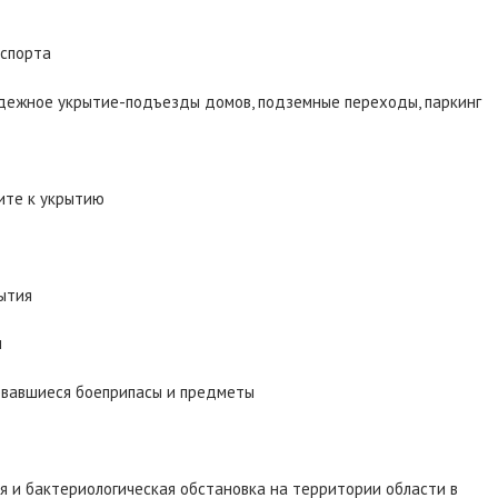
нспорта
адежное укрытие-подъезды домов, подземные переходы, паркинг
гите к укрытию
рытия
и
орвавшиеся боеприпасы и предметы
ая и бактериологическая обстановка на территории области в