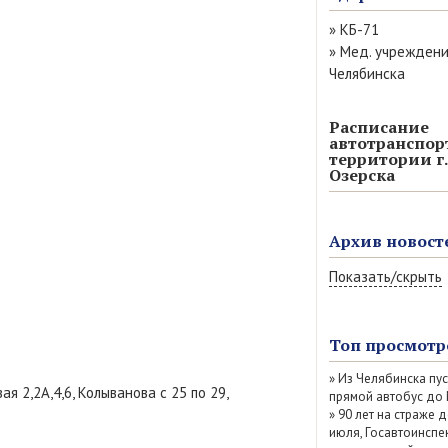
»
КБ-71
»
Мед. учрежден
Челябинска
Расписание
автотранспор
территории г.
Озерска
Архив новост
Показать/скрыть
Август 2026 (11)
Июль 2026 (77)
Топ просмотр
Июнь 2026 (52)
»
Из Челябинска пу
Май 2026 (69)
я 2,2А,4,6, Колыванова с 25 по 29,
прямой автобус до
Апрель 2026 (67
»
90 лет на страже д
Март 2026 (79)
июля, Госавтоинспе