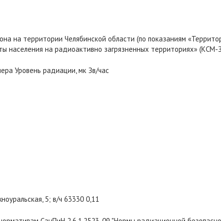
фона на территории Челябинской области (по показаниям «Террит
ы населения на радиоактивно загрязненных территориях» (КСМ-ЗН
ера Уровень радиации, мк Зв/час
жноуральская, 5; в/ч 63330 0,11
 нормативам СанПиН 2.6.1.2523-09 "Нормы радиационной безопасн