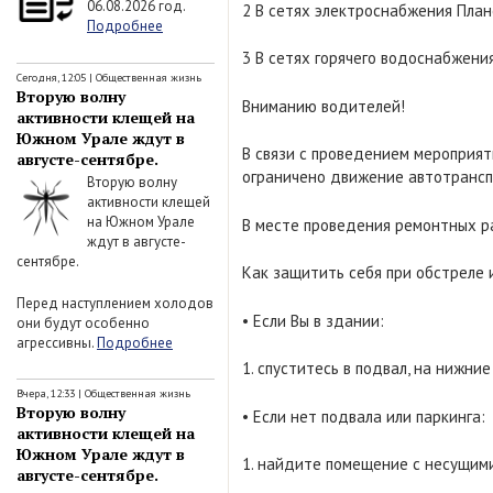
06.08.2026 год.
2 В сетях электроснабжения Пла
Подробнее
3 В сетях горячего водоснабжени
Сегодня, 12:05
|
Общественная жизнь
Вторую волну
Вниманию водителей!
активности клещей на
Южном Урале ждут в
В связи с проведением мероприят
августе-сентябре.
ограничено движение автотрансп
Вторую волну
активности клещей
на Южном Урале
В месте проведения ремонтных р
ждут в августе-
сентябре.
Как защитить себя при обстреле
Перед наступлением холодов
• Если Вы в здании:
они будут особенно
агрессивны.
Подробнее
1. спуститесь в подвал, на нижни
Вчера, 12:33
|
Общественная жизнь
Вторую волну
• Если нет подвала или паркинга:
активности клещей на
Южном Урале ждут в
1. найдите помещение с несущим
августе-сентябре.