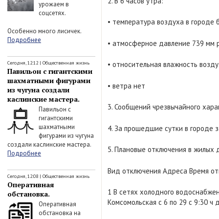
2. В 6 часов утра:
урожаем в
соцсетях.
• температура воздуха в городе 
Особенно много лисичек.
Подробнее
• атмосферное давление 739 мм р
Сегодня, 12:12
|
Общественная жизнь
• относительная влажность возд
Павильон с гигантскими
шахматными фигурами
• ветра нет
из чугуна создали
каслинские мастера.
3. Сообщений чрезвычайного харак
Павильон с
гигантскими
шахматными
4. За прошедшие сутки в городе 
фигурами из чугуна
создали каслинские мастера.
5. Плановые отключения в жилых 
Подробнее
Вид отключения Адреса Время о
Сегодня, 12:08
|
Общественная жизнь
Оперативная
1 В сетях холодного водоснабжения
обстановка.
Комсомольская с 6 по 29 с 9:30 ч д
Оперативная
обстановка на