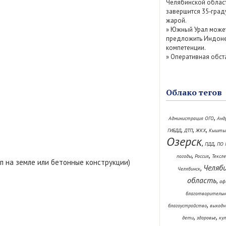
Челябинской облас
завершится 35‑град
жарой.
»
Южный Урал може
предложить Индоне
компетенции.
»
Оперативная обст
Облако тегов
,
Администрация ОГО
Анд
,
,
,
ГИБДД
ДТП
ЖКХ
Кышты
Озерск
,
,
ПДД
ПО 
,
,
погоды
Россия
Тексл
п на земле или бетонные конструкции)
Челяб
,
Челябинск
область
,
аф
благотворительн
,
благоустройство
выходн
,
,
дети
здоровье
ку