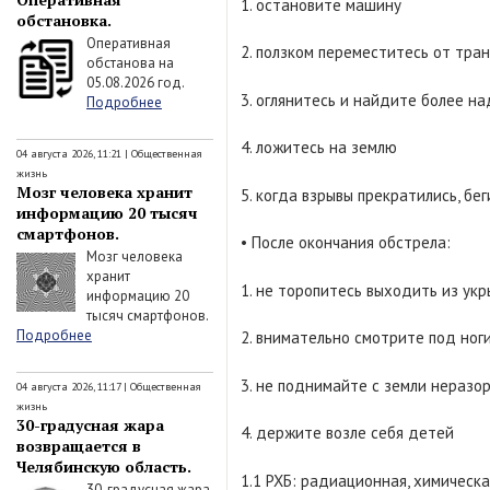
1. остановите машину
обстановка.
Оперативная
2. ползком переместитесь от тра
обстанова на
05.08.2026 год.
3. оглянитесь и найдите более н
Подробнее
4. ложитесь на землю
04 августа 2026, 11:21
|
Общественная
жизнь
Мозг человека хранит
5. когда взрывы прекратились, бе
информацию 20 тысяч
смартфонов.
• После окончания обстрела:
Мозг человека
хранит
1. не торопитесь выходить из ук
информацию 20
тысяч смартфонов.
Подробнее
2. внимательно смотрите под ног
3. не поднимайте с земли нераз
04 августа 2026, 11:17
|
Общественная
жизнь
30-градусная жара
4. держите возле себя детей
возвращается в
Челябинскую область.
1.1 РХБ: радиационная, химическ
30-градусная жара