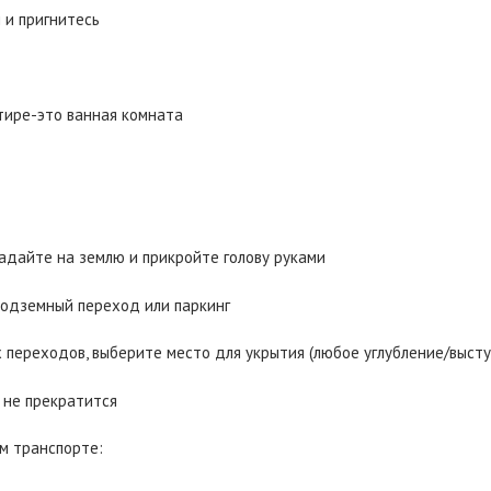
ы и пригнитесь
ртире-это ванная комната
падайте на землю и прикройте голову руками
подземный переход или паркинг
х переходов, выберите место для укрытия (любое углубление/высту
л не прекратится
ом транспорте: