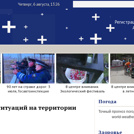
Четверг, 6 августа, 13:26
Регистра
Чужой ком
Напомнить па
90 лет на страже дорог: 3
В центре внимания.
В центре вни
июля, Госавтоинспекция
Экологический фестиваль
в летн
отметила свой день
рождения.
Погода
ситуаций на территории
world-weather
Здоровье