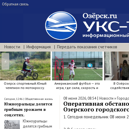
Обратная связь
Новости
Информация
Передать показания счетчиков
<
Озерск спортивный.Юный
Американский футбол — это
В Озёрск
чемпион по мотокроссу.
игра, где сила, скорость и
содействи
точный расчёт решают.
воспитанию я
|
08 июня 2026, 08:54
Новости
»
Городс
Сегодня, 12:46
|
Общественная жизнь
Оперативная обстано
Южноуральцы делятся
Озерского городского 
грибным урожаем в
соцсетях.
1. Сегодня понедельник 08 июня 
Южноуральцы
делятся грибным