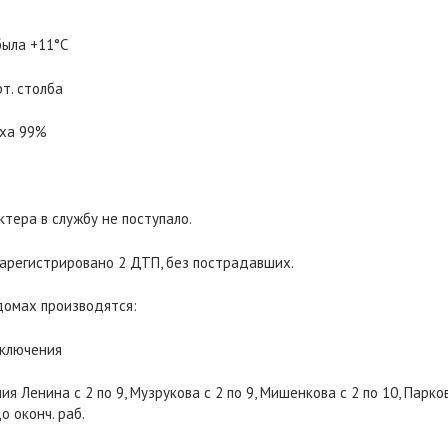
была +11°С
т. столба
уха 99%
тера в службу не поступало.
зарегистрировано 2 ДТП, без пострадавших.
домах производятся:
тключения
 Ленина с 2 по 9, Музрукова с 2 по 9, Мишенкова с 2 по 10, Паркова
о оконч. раб.