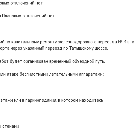
новых отключений нет
я Плановых отключений нет
ий по капитальному ремонту железнодорожного переезда № 4 в пер
орта через указанный переезд по Татышскому шоссе.
абот будет организован временный объездной путь.
 или атаке беспилотными летательными аппаратами:
е этажи или в паркинг здания, в котором находитесь
и стенами