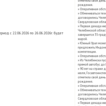
отметила свой день
Показать / скрыть
рождения.
»
Оперативная обст
архив
»
Обмениваться тех
договорились Челя
Свердловская обла
»
Первая декада ию
Челябинской облас
иод с 22.06.2026 по 26.06.2026г. будет
завершится 35‑град
жарой.
»
Южный Урал може
предложить Индоне
компетенции.
»
Оперативная обст
»
Из Челябинска пу
прямой автобус до
»
90 лет на страже д
июля, Госавтоинспе
отметила свой день
рождения.
»
Оперативная обст
»
Обмениваться тех
договорились Челя
Свердловская обла
»
Первая декада ию