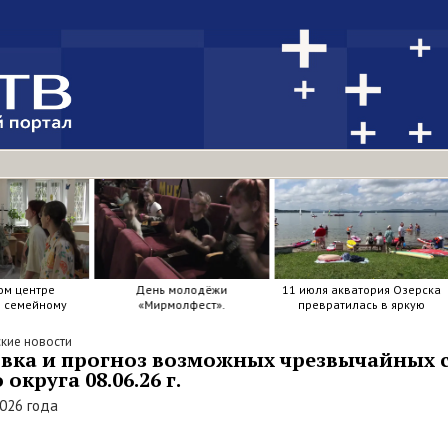
ом центре
День молодёжи
11 июля акватория Озерска
я семейному
«Мирмолфест».
превратилась в яркую
ркие краски .
мозаику из досок, весел и
улыбок.
кие новости
вка и прогноз возможных чрезвычайных 
округа 08.06.26 г.
2026 года