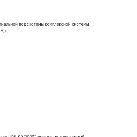
ориальной подсистемы комплексной системы
)).
ости НРБ-99/2009" предельно допустимый