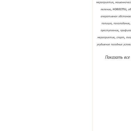
,
мероприятия
мошенничес
,
,
новости
явление
об
оперативная обстанов
,
полиция
похолодание
,
преступление
профила
,
,
мероприятие
спорт
теа
ухудшение погодных услов
Показать все