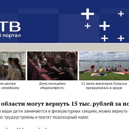
ом центре
День молодёжи
11 июля акватория Озерска
я семейному
«Мирмолфест».
превратилась в яркую
ркие краски .
мозаику из досок, весел и
улыбок.
бласти могут вернуть 15 тыс. рублей за п
и ваши дети занимаются в физкультурных секциях, можно вернуть ч
но трудоустроены и платят подоходный налог.