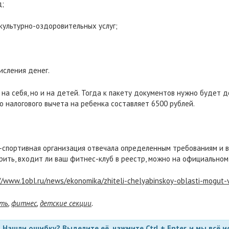
д;
культурно-оздоровительных услуг;
исления денег.
 на себя, но и на детей. Тогда к пакету документов нужно будет 
 налогового вычета на ребенка составляет 6500 рублей.
-спортивная организация отвечала определенным требованиям и в
ить, входит ли ваш фитнес-клуб в реестр, можно на официальном
//www.1obl.ru/news/ekonomika/zhiteli-chelyabinskoy-oblasti-mogut-
сть
,
фитнес
,
детские секции
.
Нашли ошибку? Выделите её, нажмите Ctrl + Enter, и мы всё и