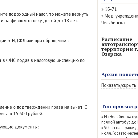
»
КБ-71
атите подоходный налог, то можете вернуть
»
Мед. учрежден
 и на физподготовку детей до 18 лет.
Челябинска
Расписание
ации 3-НДФЛ или при обращении с
автотранспор
территории г.
Озерска
 в ФНС, подав в налоговую инспекцию по
Архив новост
Показать/скрыть
Август 2026 (11)
Июль 2026 (77)
Топ просмотр
ление о подтверждении права на вычет. С
Июнь 2026 (52)
та в 15 600 рублей.
»
Из Челябинска пу
Май 2026 (69)
прямой автобус до
Апрель 2026 (67
едующие документы:
»
90 лет на страже д
Март 2026 (79)
июля, Госавтоинспе