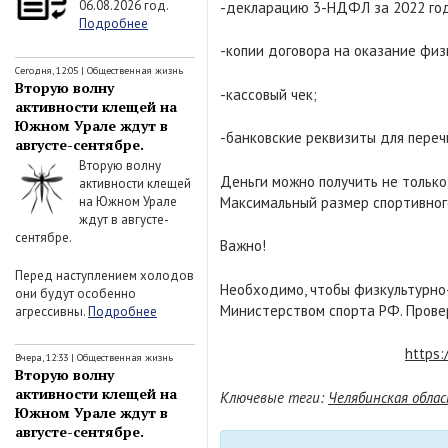
06.08.2026 год.
-декларацию 3-НДФЛ за 2022 го
Подробнее
-копии договора на оказание физ
Сегодня, 12:05
|
Общественная жизнь
Вторую волну
-кассовый чек;
активности клещей на
Южном Урале ждут в
-банковские реквизиты для переч
августе-сентябре.
Вторую волну
Деньги можно получить не только
активности клещей
Максимальный размер спортивного
на Южном Урале
ждут в августе-
сентябре.
Важно!
Перед наступлением холодов
Необходимо, чтобы физкультурно
они будут особенно
Министерством спорта РФ. Провер
агрессивны.
Подробнее
https:
Вчера, 12:33
|
Общественная жизнь
Вторую волну
активности клещей на
Ключевые теги:
Челябинская обла
Южном Урале ждут в
августе-сентябре.