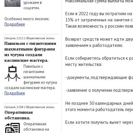
Максимальная сумма выплаты може
урожаем в
соцсетях.
Если в 2022 году вы потратили н
Особенно много лисичек.
13% от затраченных на занятия сп
Подробнее
Такая возможность у россиян появ
Сегодня, 12:12
|
Общественная жизнь
Возврат средств может идти дву
Павильон с гигантскими
заявлением к работодателю.
шахматными фигурами
из чугуна создали
Если собираетесь обратиться к р
каслинские мастера.
месту жительства:
Павильон с
гигантскими
-документы, подтверждающие фа
шахматными
фигурами из чугуна
создали каслинские мастера.
-заявление о получении подтверж
Подробнее
Не позднее 30 календарных дней
Сегодня, 12:08
|
Общественная жизнь
этого момента работодатель пер
Оперативная
обстановка.
Если хотите получить вычет чер
Оперативная
обстановка на