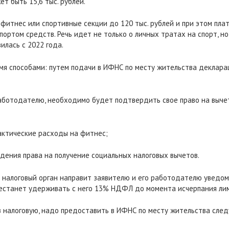
т быть 15,6 тыс. рублей.
а фитнес или спортивные секции до 120 тыс. рублей и при этом пл
ортом средств. Речь идет не только о личных тратах на спорт, но
илась с 2022 года.
мя способами: путем подачи в ИФНС по месту жительства деклар
аботодателю, необходимо будет подтвердить свое право на вычет
ктические расходы на фитнес;
дения права на получение социальных налоговых вычетов.
 налоговый орган направит заявителю и его работодателю уведом
естанет удерживать с него 13% НДФЛ до момента исчерпания лими
ез налоговую, надо предоставить в ИФНС по месту жительства сл