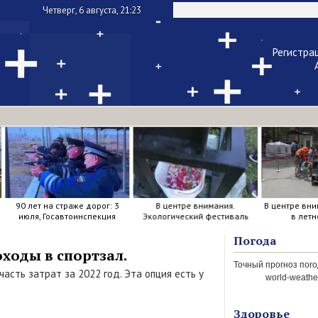
Четверг, 6 августа, 21:23
Регистра
Чужой ком
Напомнить па
90 лет на страже дорог: 3
В центре внимания.
В центре вни
июля, Госавтоинспекция
Экологический фестиваль
в летн
отметила свой день
рождения.
Погода
оходы в спортзал.
асть затрат за 2022 год. Эта опция есть у
world-weather
Здоровье