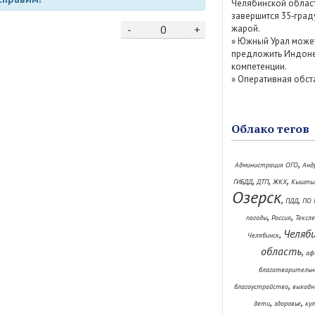
Челябинской облас
завершится 35‑град
-
0
+
жарой.
»
Южный Урал може
предложить Индоне
компетенции.
»
Оперативная обст
Облако тегов
,
Администрация ОГО
Анд
,
,
,
ГИБДД
ДТП
ЖКХ
Кышты
Озерск
,
,
ПДД
ПО 
,
,
погоды
Россия
Тексл
Челяб
,
Челябинск
область
,
аф
благотворительн
,
благоустройство
выходн
,
,
дети
здоровье
ку