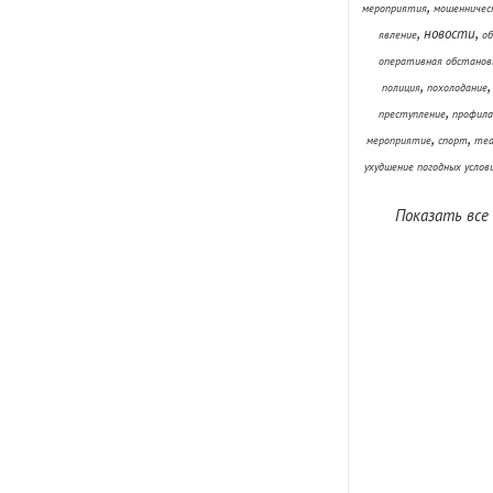
,
мероприятия
мошенничес
,
,
новости
явление
об
оперативная обстанов
,
полиция
похолодание
,
преступление
профила
,
,
мероприятие
спорт
теа
ухудшение погодных услов
Показать все