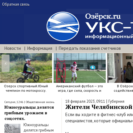
Обратная связь
Новости
Информация
Передать показания счетчиков
<
Озерск спортивный.Юный
Американский футбол — это
В Озёрск
чемпион по мотокроссу.
игра, где сила, скорость и
содействи
точный расчёт решают.
воспитанию я
|
18 февраля 2023, 09:11
Губерния
Сегодня, 12:46
|
Общественная жизнь
Жители Челябинской о
Южноуральцы делятся
грибным урожаем в
Если вы ходите в фитнес-клуб ил
соцсетях.
специалистов, которые официаль
Южноуральцы
делятся грибным