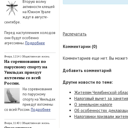
Вторую волну
активности клещей
на Южном Урале
ждут в августе-
сентябре.
Перед наступлением холодов
Распечатать
они будут особенно
агрессивны.
Подробнее
Комментарии (0)
Вчера, 12:14
|
Общественная жизнь
Комментариев еще нет. Вы можете
На соревнования по
парусному спорту на
Добавить комментарий
Увильдах приедут
яхтсмены со всей
Другие новости по теме:
России.
На соревнования
Жителям Челябинской облас
по парусному
Налоговый вычет за занятия
спорту на Увильдах
О земельном налоге
приедут яхтсмены
со всей России.
Подробнее
Об особенностях деклараци
Налоговики призвали жител
Вчера, 11:40
|
Общественная жизнь
Оперативная