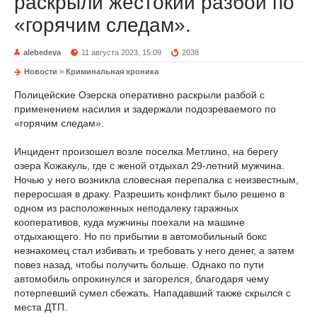
раскрыли жестокий разбой по
«горячим следам».
alebedeva
11 августа 2023, 15:09
2038
Новости
»
Криминальная хроника
Полицейские Озерска оперативно раскрыли разбой с
применением насилия и задержали подозреваемого по
«горячим следам».
Инцидент произошел возле поселка Метлино, на берегу
озера Кожакуль, где с женой отдыхал 29-летний мужчина.
Ночью у него возникла словесная перепалка с неизвестным,
переросшая в драку. Разрешить конфликт было решено в
одном из расположенных неподалеку гаражных
кооперативов, куда мужчины поехали на машине
отдыхающего. Но по прибытии в автомобильный бокс
незнакомец стал избивать и требовать у него денег, а затем
повез назад, чтобы получить больше. Однако по пути
автомобиль опрокинулся и загорелся, благодаря чему
потерпевший сумел сбежать. Нападавший также скрылся с
места ДТП.