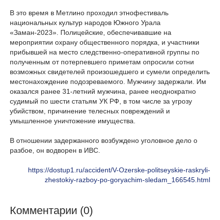
В это время в Метлино проходил этнофестиваль
национальных культур народов Южного Урала
«Заман-2023». Полицейские, обеспечивавшие на
мероприятии охрану общественного порядка, и участники
прибывшей на место следственно-оперативной группы по
полученным от потерпевшего приметам опросили сотни
возможных свидетелей произошедшего и сумели определить
местонахождение подозреваемого. Мужчину задержали. Им
оказался ранее 31-летний мужчина, ранее неоднократно
судимый по шести статьям УК РФ, в том числе за угрозу
убийством, причинение телесных повреждений и
умышленное уничтожение имущества.
В отношении задержанного возбуждено уголовное дело о
разбое, он водворен в ИВС.
https://dostup1.ru/accident/V-Ozerske-politseyskie-raskryli-
zhestokiy-razboy-po-goryachim-sledam_166545.html
Комментарии (0)