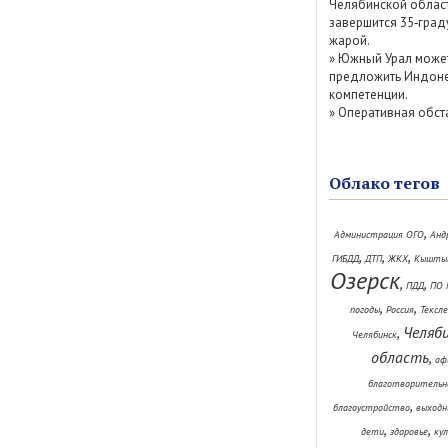
Челябинской облас
завершится 35‑град
жарой.
»
Южный Урал може
предложить Индоне
компетенции.
»
Оперативная обст
Облако тегов
,
Администрация ОГО
Анд
,
,
,
ГИБДД
ДТП
ЖКХ
Кышты
Озерск
,
,
ПДД
ПО 
,
,
погоды
Россия
Тексл
Челяб
,
Челябинск
область
,
аф
благотворительн
,
благоустройство
выходн
,
,
дети
здоровье
ку