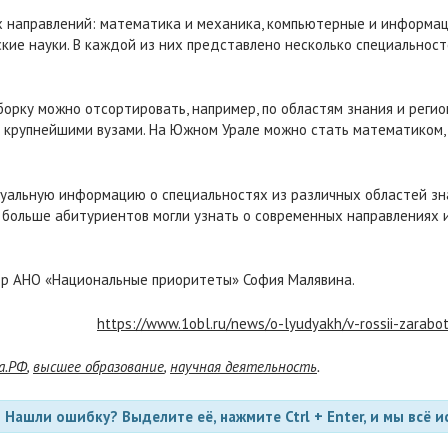
х направлений: математика и механика, компьютерные и информац
еские науки. В каждой из них представлено несколько специальнос
орку можно отсортировать, например, по областям знания и регио
 крупнейшими вузами. На Южном Урале можно стать математиком, ф
уальную информацию о специальностях из различных областей зн
 больше абитуриентов могли узнать о современных направлениях 
р АНО «Национальные приоритеты» София Малявина.
https://www.1obl.ru/news/o-lyudyakh/v-rossii-zarab
а.РФ
,
высшее образование
,
научная деятельность
.
Нашли ошибку? Выделите её, нажмите Ctrl + Enter, и мы всё и