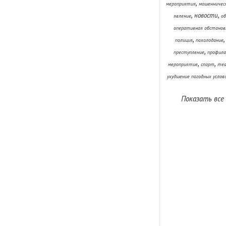
,
мероприятия
мошенничес
,
,
новости
явление
об
оперативная обстанов
,
полиция
похолодание
,
преступление
профила
,
,
мероприятие
спорт
теа
ухудшение погодных услов
Показать все