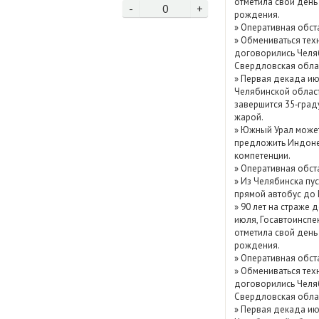
отметила свой день
-
0
+
Показать / скрыть
рождения.
»
Оперативная обст
архив
»
Обмениваться тех
договорились Челя
Свердловская обла
»
Первая декада ию
Челябинской облас
завершится 35‑град
жарой.
»
Южный Урал може
предложить Индоне
компетенции.
»
Оперативная обст
»
Из Челябинска пу
прямой автобус до
»
90 лет на страже д
июля, Госавтоинспе
отметила свой день
рождения.
»
Оперативная обст
»
Обмениваться тех
договорились Челя
Свердловская обла
»
Первая декада ию