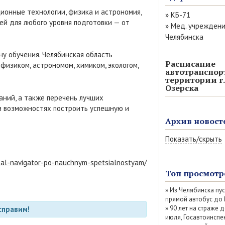
ионные технологии, физика и астрономия,
»
КБ-71
тей для любого уровня подготовки — от
»
Мед. учрежден
Челябинска
ну обучения. Челябинская область
Расписание
изиком, астрономом, химиком, экологом,
автотранспор
территории г.
Озерска
аний, а также перечень лучших
и возможностях построить успешную и
Архив новост
Показать/скрыть
Август 2026 (9)
otal-navigator-po-nauchnym-spetsialnostyam/
Июль 2026 (77)
Топ просмотр
Июнь 2026 (52)
»
Из Челябинска пу
Май 2026 (69)
прямой автобус до
Апрель 2026 (67
»
90 лет на страже д
справим!
Март 2026 (79)
июля, Госавтоинспе