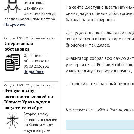
гигантскими
На сайте доступно шесть научны
шахматными
химия, науки о Земле и биологич
фигурами из чугуна
создали каслинские мастера.
бакалавра до аспиранта.
Подробнее
Для удобства пользователей подб
представлена в навигаторе всеми
Сегодня, 12:08
|
Общественная жизнь
Оперативная
биологом и так далее.
обстановка.
Оперативная
«Навигатор собрал всю самую акт
обстановка на
университетов России, чтобы еще
06.08.2026 год.
увлекательную карьеру в науке»,
Подробнее
— отметила генеральный директо
Сегодня, 12:05
|
Общественная жизнь
Вторую волну
активности клещей на
Южном Урале ждут в
августе-сентябре.
Ключевые теги:
ВУЗы России
,
Наук
Вторую волну
активности клещей
на Южном Урале
ждут в августе-