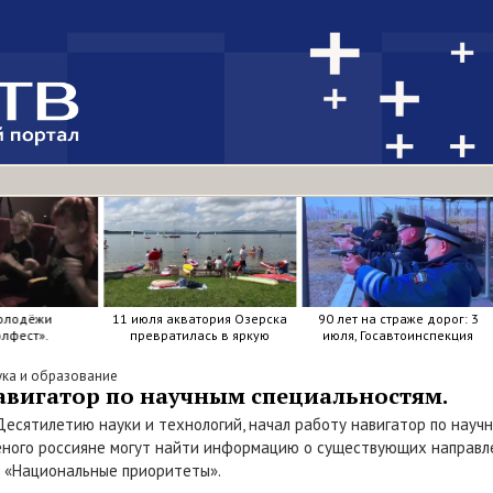
олодёжи
11 июля акватория Озерска
90 лет на страже дорог: 3
лфест».
превратилась в яркую
июля, Госавтоинспекция
мозаику из досок, весел и
отметила свой день
улыбок.
рождения.
ука и образование
навигатор по научным специальностям.
Десятилетию науки и технологий, начал работу навигатор по науч
ного россияне могут найти информацию о существующих направле
 «Национальные приоритеты».