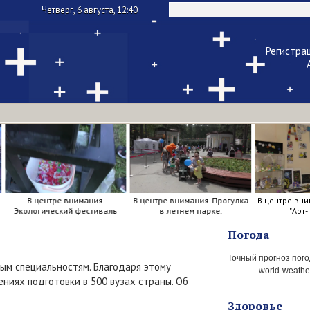
Четверг, 6 августа, 12:40
Регистра
Чужой ком
Напомнить па
В центре внимания.
В центре внимания. Прогулка
В центре вни
Экологический фестиваль
в летнем парке.
"Арт-
Погода
ным специальностям. Благодаря этому
world-weather
ниях подготовки в 500 вузах страны. Об
Здоровье