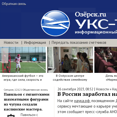
Обратная связь
Новости
Информация
Передать показания счетчиков
<
Американский футбол — это
В Озёрском центре
День м
игра, где сила, скорость и
содействия семейному
«Мирмо
точный расчёт решают.
воспитанию яркие краски .
|
26 сентября 2023, 08:52
Новости
»
На
Сегодня, 12:12
|
Общественная жизнь
В России заработал 
Павильон с гигантскими
шахматными фигурами
На сайте
наука.рф
, посвященном 
из чугуна создали
сервису мечтающие о карьере уче
каслинские мастера.
этом сообщает пресс-служба АНО
Павильон с