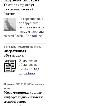
парусному спорту на
Увильдах приедут
яхтсмены со всей
России.
На соревнования
по парусному
спорту на Увильдах
приедут яхтсмены
со всей России.
Подробнее
Вчера, 11:40
|
Общественная жизнь
Оперативная
обстановка.
Оперативная
обстанова на
05.08.2026 год.
Подробнее
04 августа 2026, 11:21
|
Общественная
жизнь
Мозг человека хранит
информацию 20 тысяч
смартфонов.