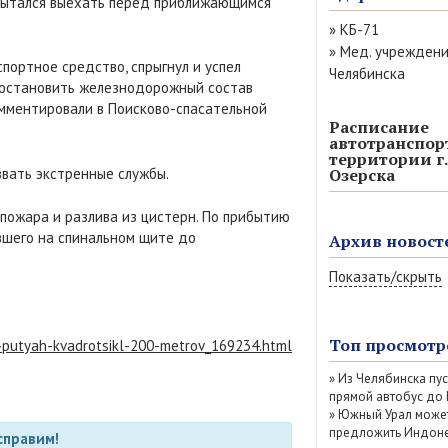
 пытался выехать перед приближающимся
»
КБ-71
»
Мед. учрежден
портное средство, спрыгнул и успел
Челябинска
о остановить железнодорожный состав
омментировали в Поисково-спасательной
Расписание
автотранспор
территории г.
вать экстренные службы.
Озерска
пожара и разлива из цистерн. По прибытию
вшего на спинальном щите до
Архив новост
Показать/скрыть
Август 2026 (13)
Июль 2026 (77)
Топ просмотр
d-putyah-kvadrotsikl-200-metrov_169234.html
Июнь 2026 (52)
»
Из Челябинска пу
Май 2026 (69)
прямой автобус до
Апрель 2026 (67
»
Южный Урал може
Март 2026 (79)
предложить Индоне
справим!