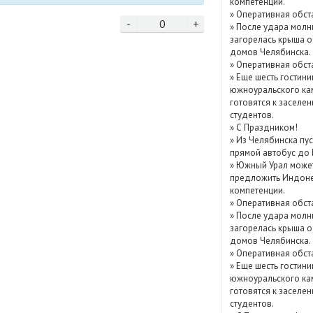
компетенции.
Показать / скрыть
»
Оперативная обст
-
0
+
»
После удара молн
архив
загорелась крыша о
домов Челябинска.
»
Оперативная обст
»
Еще шесть гостини
южноуральского ка
готовятся к заселе
студентов.
»
С Праздником!
»
Из Челябинска пу
прямой автобус до
»
Южный Урал може
предложить Индоне
компетенции.
»
Оперативная обст
»
После удара молн
загорелась крыша о
домов Челябинска.
»
Оперативная обст
»
Еще шесть гостини
южноуральского ка
готовятся к заселе
студентов.