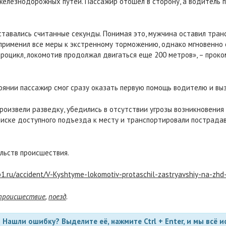
 железнодорожных путей. Пассажир отошел в сторону, а водитель
тавались считанные секунды. Понимая это, мужчина оставил транс
 применил все меры к экстренному торможению, однако мгновенн
роцикл, локомотив продолжал двигаться еще 200 метров», – прок
янии пассажир смог сразу оказать первую помощь водителю и выз
оизвели разведку, убедились в отсутствии угрозы возникновения 
оиске доступного подъезда к месту и транспортировали пострада
льств происшествия.
p1.ru/accident/V-Kyshtyme-lokomotiv-protaschil-zastryavshiy-na-zh
происшествие
,
поезд
.
Нашли ошибку? Выделите её, нажмите Ctrl + Enter, и мы всё и