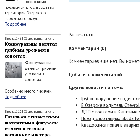
возможных
чрезвычайных ситуаций на
территории Озерского
городского округа.
Подробнее
Распечатать
Вчера, 12:46
|
Общественная жизнь
Южноуральцы делятся
Комментарии (0)
грибным урожаем в
соцсетях.
Комментариев еще нет. Вы можете
Южноуральцы
делятся грибным
урожаем в
Добавить комментарий
соцсетях.
Другие новости по теме:
Особенно много лисичек.
Подробнее
Грубое нарушение водителем
В Озерске водитель Chevrol
ДТП с поездом в Кыштыме 
Вчера, 12:12
|
Общественная жизнь
Павильон с гигантскими
Поезд «протащил» Skoda Fa
шахматными фигурами
Квадроцикл попал в аварию 
из чугуна создали
каслинские мастера.