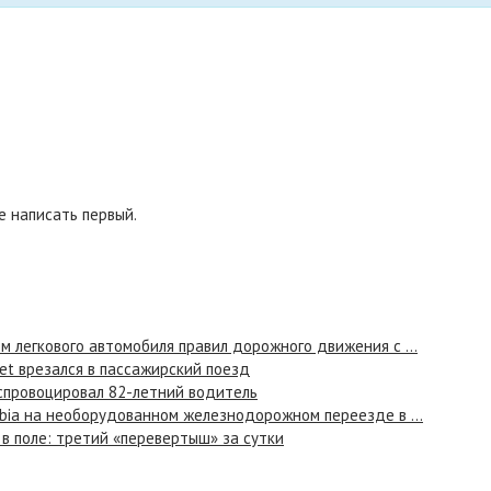
 написать первый.
 легкового автомобиля правил дорожного движения с ...
et врезался в пассажирский поезд
спровоцировал 82-летний водитель
bia на необорудованном железнодорожном переезде в ...
в поле: третий «перевертыш» за сутки