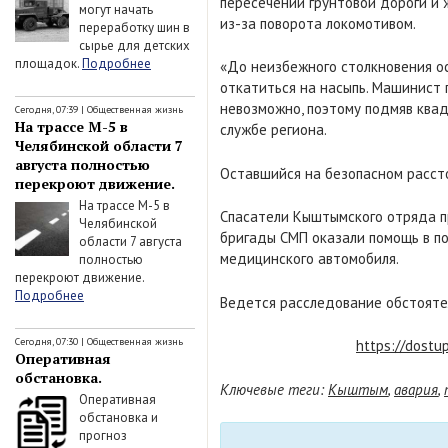
пересечении грунтовой дороги и
могут начать
из-за поворота локомотивом.
переработку шин в
сырье для детских
площадок.
Подробнее
«До неизбежного столкновения ос
откатиться на насыпь. Машинист
невозможно, поэтому подмяв квад
Сегодня, 07:39
|
Общественная жизнь
На трассе М-5 в
службе региона.
Челябинской области 7
августа полностью
Оставшийся на безопасном рассто
перекроют движение.
На трассе М-5 в
Спасатели Кыштымского отряда пр
Челябинской
бригады СМП оказали помощь в п
области 7 августа
медицинского автомобиля.
полностью
перекроют движение.
Подробнее
Ведется расследование обстояте
Сегодня, 07:30
|
Общественная жизнь
https://dostu
Оперативная
обстановка.
Ключевые теги:
Кыштым
,
авария
,
Оперативная
обстановка и
прогноз