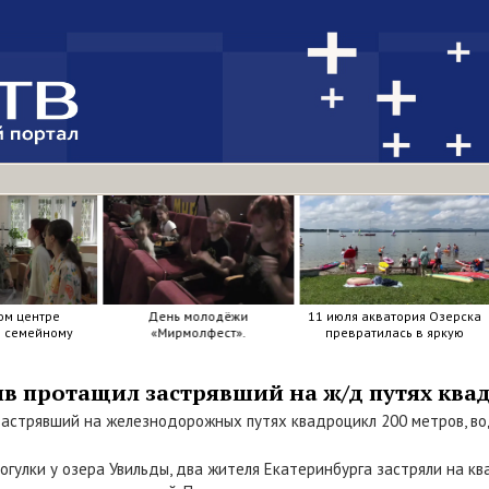
ом центре
День молодёжи
11 июля акватория Озерска
я семейному
«Мирмолфест».
превратилась в яркую
ркие краски .
мозаику из досок, весел и
улыбок.
 протащил застрявший на ж/д путях квад
астрявший на железнодорожных путях квадроцикл 200 метров, во
рогулки у озера Увильды, два жителя Екатеринбурга застряли на 