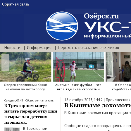
Обратная связь
Новости
Информация
Передать показания счетчиков
<
Озерск спортивный.Юный
Американский футбол — это
В Озёрск
чемпион по мотокроссу.
игра, где сила, скорость и
содействи
точный расчёт решают.
воспитанию я
|
18 октября 2023, 14:12
Происшествия
Сегодня, 07:43
|
Общественная жизнь
В Кыштыме локомотив
В Трехгорном могут
начать переработку шин
В Кыштыме локомотив протащил з
в сырье для детских
площадок.
Сообщается, что возвращаясь с п
В Трехгорном