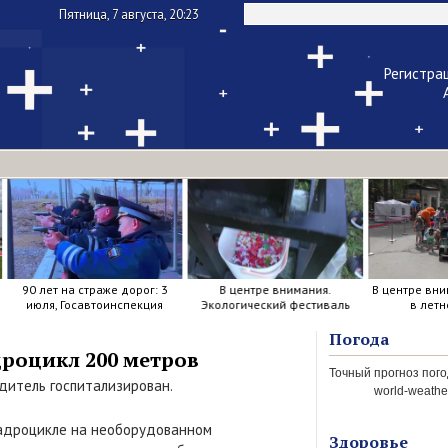
Пятница, 7 августа, 20:23
Регистра
Чужой ком
Напомнить па
90 лет на страже дорог: 3
В центре внимания.
В центре вни
июля, Госавтоинспекция
Экологический фестиваль
в летн
отметила свой день
рождения.
Погода
роцикл 200 метров
дитель госпитализирован.
world-weather
квадроцикле на необорудованном
Здоровье