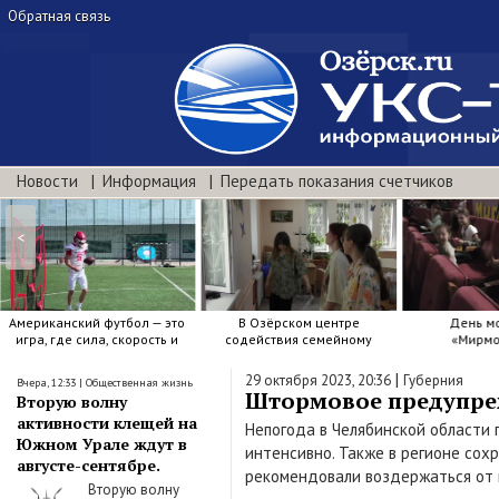
Обратная связь
Новости
Информация
Передать показания счетчиков
<
Американский футбол — это
В Озёрском центре
День м
игра, где сила, скорость и
содействия семейному
«Мирмо
точный расчёт решают.
воспитанию яркие краски .
|
29 октября 2023, 20:36
Губерния
Вчера, 12:33
|
Общественная жизнь
Штормовое предупреж
Вторую волну
активности клещей на
Непогода в Челябинской области 
Южном Урале ждут в
интенсивно. Также в регионе со
августе-сентябре.
рекомендовали воздержаться от 
Вторую волну