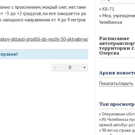
ачно с прояснением, мокрый снег, местами
»
КБ-71
т −3 до +2 градусов, на юге ожидается до
»
Мед. учрежден
о западного направления от 4 до 9 метров
Челябинска
Расписание
koy-oblasti-prodlili-do-nochi-30-oktyabrya/
автотранспор
территории г.
Озерска
справим!
-
0
+
Архив новост
Показать/скрыть
Август 2026 (6)
Июль 2026 (77)
Топ просмотр
Июнь 2026 (52)
»
Оперативная обст
Май 2026 (69)
»
Из Челябинска пу
Апрель 2026 (67
прямой автобус до
Март 2026 (79)
»
90 лет на страже д