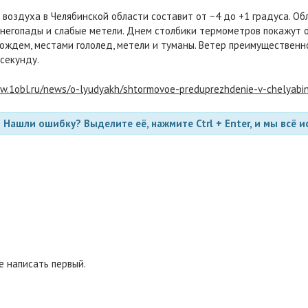
оздуха в Челябинской области составит от −4 до +1 градуса. Обл
негопады и слабые метели. Днем столбики термометров покажут о
 дождем, местами гололед, метели и туманы. Ветер преимущественн
 секунду.
w.1obl.ru/news/o-lyudyakh/shtormovoe-preduprezhdenie-v-chelyabins
Нашли ошибку? Выделите её, нажмите Ctrl + Enter, и мы всё и
 написать первый.