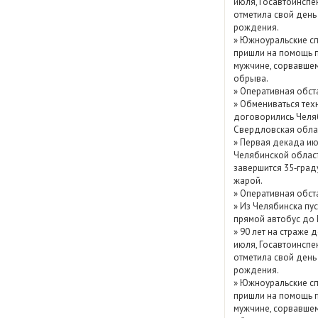
июля, Госавтоинспе
Показать / скрыть
отметила свой день
рождения.
архив
»
Южноуральские сп
пришли на помощь 
мужчине, сорвавшем
обрыва.
»
Оперативная обст
»
Обмениваться тех
договорились Челя
Свердловская обла
»
Первая декада ию
Челябинской облас
завершится 35‑град
жарой.
»
Оперативная обст
»
Из Челябинска пу
прямой автобус до
»
90 лет на страже д
июля, Госавтоинспе
отметила свой день
рождения.
»
Южноуральские сп
пришли на помощь 
мужчине, сорвавшем