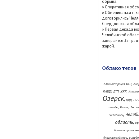
обрыва.
»
Оперативная обст
»
Обмениваться тех
договорились Челя
Свердловская обла
»
Первая декада ию
Челябинской облас
завершится 35‑град
жарой.
Облако тегов
,
Администрация ОГО
Анд
,
,
,
ГИБДД
ДТП
ЖКХ
Кышты
Озерск
,
,
ПДД
ПО 
,
,
погоды
Россия
Тексл
Челяб
,
Челябинск
область
,
аф
благотворительн
,
благоустройство
выходн