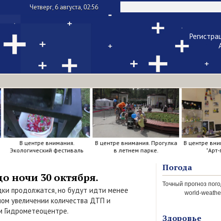
Четверг, 6 августа, 02:56
Регистра
Чужой ком
Напомнить па
В центре внимания.
В центре внимания. Прогулка
В центре вни
Экологический фестиваль
в летнем парке.
"Арт-
Погода
о ночи 30 октября.
дки продолжатся, но будут идти менее
world-weather
ном увеличении количества ДТП и
м Гидрометеоцентре.
Здоровье