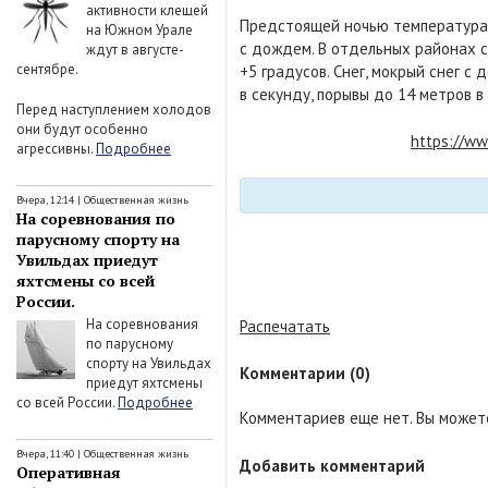
активности клещей
Предстоящей ночью температура в
на Южном Урале
с дождем. В отдельных районах с
ждут в августе-
сентябре.
+5 градусов. Снег, мокрый снег с
в секунду, порывы до 14 метров в
Перед наступлением холодов
они будут особенно
https://ww
агрессивны.
Подробнее
Вчера, 12:14
|
Общественная жизнь
На соревнования по
парусному спорту на
Увильдах приедут
яхтсмены со всей
России.
На соревнования
Распечатать
по парусному
спорту на Увильдах
Комментарии (0)
приедут яхтсмены
со всей России.
Подробнее
Комментариев еще нет. Вы можете
Вчера, 11:40
|
Общественная жизнь
Добавить комментарий
Оперативная