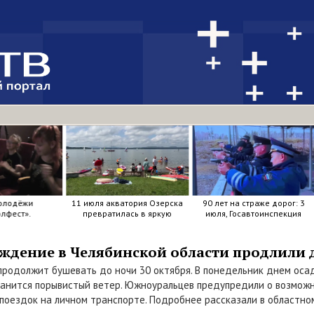
олодёжи
11 июля акватория Озерска
90 лет на страже дорог: 3
лфест».
превратилась в яркую
июля, Госавтоинспекция
мозаику из досок, весел и
отметила свой день
улыбок.
рождения.
дение в Челябинской области продлили д
продолжит бушевать до ночи 30 октября. В понедельник днем оса
хранится порывистый ветер. Южноуральцев предупредили о возмож
поездок на личном транспорте. Подробнее рассказали в областно