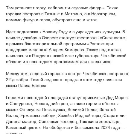
Там установят горку, лабиринт и ледовые фигуры. Также
городки построят в Татыше и Метлино, а в Новогорном,
помимо фигур и горок, обустроят еще и каток.
Идет подготовка к Новому Году и в учреждениях культуры. В
начале декабря в Озерске стартует фестиваль «Снежность»
в рамках благотворительной программы «Росток» при
поддержке мецената Андрея Комарова. Также подготовка
началась и к Рождественской елке губернатора Челябинской
области и к новогодним программам для школьников.
Между тем, ледовый городок в центре Челябинска построят к
22 декабря. Темой ледового городка в этом году являются
сказы Павла Бажова.
Героями новогодней площадки станут привычные Дед Мороз
и Снегурочка, Новогодний трон, а также герои и объекты
сказок Огневушка-Поскакушка, Великий Полоз, Золотой
Волос, Ермаковы лебеди, Хозяйка Медной горы, Старатели,
Данила-мастер, Синюшкин колодец, Таюткино зеркальце,
Каменный цветок. Не обойдется и без символа 2024 года —
дракона.