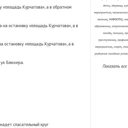
,
,
дети
здоровье
ку
у «площадь Курчатова», а в обратном
,
мероприятия
мошенничес
,
,
новости
явление
но
 на остановку «площадь Курчатова», а в
,
образование
оперативная
,
,
погода
полиция
пр
,
преступление
профила
а остановку «площадь Курчатова», а в
,
,
мероприятие
спорт
теа
ухудшение погодных услов
ул. Блюхера.
Показать все
 надет спасательный круг