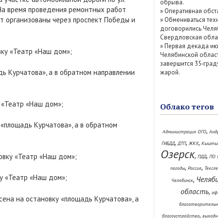
обрыва.
. На время проведения ремонтных работ
»
Оперативная обст
т организованы через проспект Победы и
»
Обмениваться тех
договорились Челя
Свердловская обла
»
Первая декада ию
вку «Театр «Наш дом»;
Челябинской облас
завершится 35‑град
ь Курчатова», а в обратном направлении
жарой.
 «Театр «Наш дом»;
Облако тегов
«площадь Курчатова», а в обратном
,
Администрация ОГО
Анд
,
,
,
ГИБДД
ДТП
ЖКХ
Кышты
Озерск
,
,
овку «Театр «Наш дом»;
ПДД
ПО 
,
,
погоды
Россия
Тексл
у «Театр «Наш дом»;
Челяб
,
Челябинск
область
,
аф
ена на остановку «площадь Курчатова», а
благотворительн
,
благоустройство
выходн