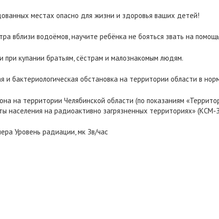
удованных местах опасно для жизни и здоровья ваших детей!
ра вблизи водоёмов, научите ребёнка не бояться звать на помощь,
и при купании братьям, сёстрам и малознакомым людям.
ая и бактериологическая обстановка на территории области в норм
фона на территории Челябинской области (по показаниям «Террит
ы населения на радиоактивно загрязненных территориях» (КСМ-ЗН
ера Уровень радиации, мк Зв/час