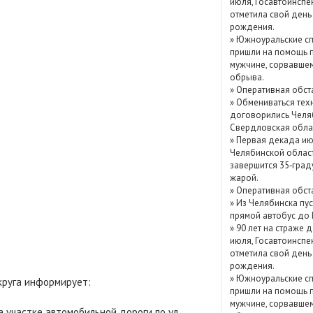
июля, Госавтоинспе
Показать / скрыть
отметила свой день
рождения.
архив
»
Южноуральские сп
пришли на помощь 
мужчине, сорвавшем
обрыва.
»
Оперативная обст
»
Обмениваться тех
договорились Челя
Свердловская обла
»
Первая декада ию
Челябинской облас
завершится 35‑град
жарой.
»
Оперативная обст
»
Из Челябинска пу
прямой автобус до
»
90 лет на страже д
июля, Госавтоинспе
отметила свой день
рождения.
»
Южноуральские сп
круга информирует:
пришли на помощь 
мужчине, сорвавшем
 участке автомобильной дороги по ул.