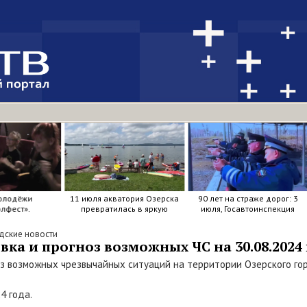
олодёжи
11 июля акватория Озерска
90 лет на страже дорог: 3
лфест».
превратилась в яркую
июля, Госавтоинспекция
мозаику из досок, весел и
отметила свой день
улыбок.
рождения.
дские новости
ка и прогноз возможных ЧС на 30.08.2024 
з возможных чрезвычайных ситуаций на территории Озерского гор
24 года.