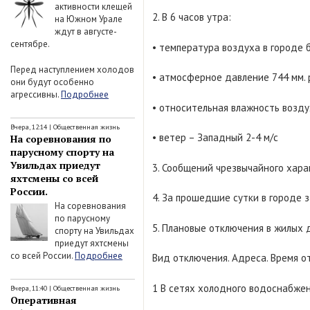
активности клещей
2. В 6 часов утра:
на Южном Урале
ждут в августе-
сентябре.
• температура воздуха в городе б
Перед наступлением холодов
• атмосферное давление 744 мм. 
они будут особенно
агрессивны.
Подробнее
• относительная влажность возду
Вчера, 12:14
|
Общественная жизнь
• ветер – Западный 2-4 м/с
На соревнования по
парусному спорту на
Увильдах приедут
3. Сообщений чрезвычайного харак
яхтсмены со всей
России.
4. За прошедшие сутки в городе 
На соревнования
по парусному
5. Плановые отключения в жилых 
спорту на Увильдах
приедут яхтсмены
со всей России.
Подробнее
Вид отключения. Адреса. Время о
1 В сетях холодного водоснабжен
Вчера, 11:40
|
Общественная жизнь
Оперативная