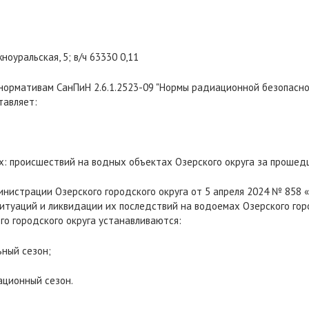
жноуральская, 5; в/ч 63330 0,11
 нормативам СанПиН 2.6.1.2523-09 "Нормы радиационной безопасн
тавляет:
х: происшествий на водных объектах Озерского округа за прошед
нистрации Озерского городского округа от 5 апреля 2024 № 858 
туаций и ликвидации их последствий на водоемах Озерского горо
го городского округа устанавливаются:
льный сезон;
гационный сезон.