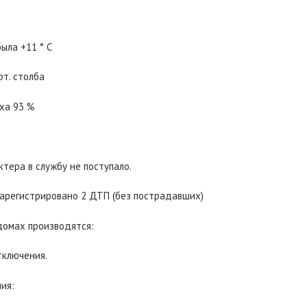
ыла +11 ° С
рт. столба
ха 93 %
тера в службу не поступало.
зарегистрировано 2 ДТП (без пострадавших)
домах производятся:
тключения.
ия: