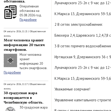
обстановка.
Луначарского 23-2п с 9 час до 12
Оперативная
обстанова на
К.Маркса 13, Дзержинского 59-5,6 
05.08.2026 год.
Подробнее
2 В сетях электроснабжения:
04 августа 2026, 11:21
|
Общественная
Блюхера 2,4, Царевского 1,2,4,7,8 
жизнь
Мозг человека хранит
информацию 20 тысяч
3 В сетях горячего водоснабжения
смартфонов.
Мозг человека
Иртяшская 9, Дзержинского 36 с 
хранит
информацию 20
Луначарского 23-2п с 9 час до 12
тысяч смартфонов.
Подробнее
К.Маркса 13, Дзержинского 59-5,6 
04 августа 2026, 11:17
|
Общественная
Уважаемые озерчане!
жизнь
30-градусная жара
возвращается в
Управление капитального строите
Челябинскую область.
30-градусная жара
В связи с проведением ремонтных