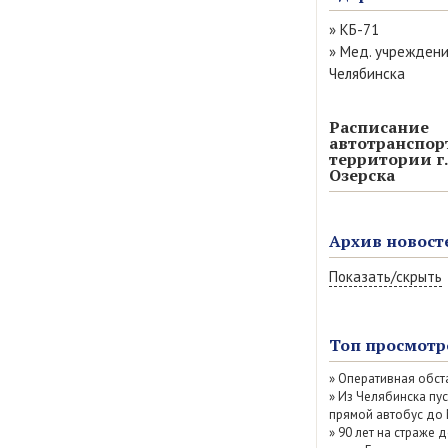
»
КБ-71
»
Мед. учрежден
Челябинска
Расписание
автотранспор
территории г.
Озерска
Архив новост
Показать/скрыть
Август 2026 (6)
Июль 2026 (77)
Топ просмотр
Июнь 2026 (52)
»
Оперативная обст
Май 2026 (69)
»
Из Челябинска пу
Апрель 2026 (67
прямой автобус до
Март 2026 (79)
»
90 лет на страже д