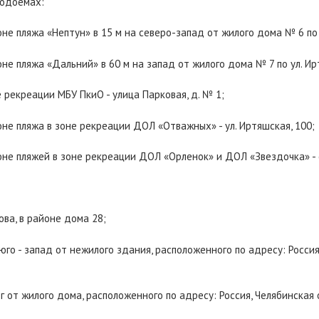
водоемах:
оне пляжа «Нептун» в 15 м на северо-запад от жилого дома № 6 по
оне пляжа «Дальний» в 60 м на запад от жилого дома № 7 по ул. Ир
е рекреации МБУ ПкиО - улица Парковая, д. № 1;
оне пляжа в зоне рекреации ДОЛ «Отважных» - ул. Иртяшская, 100;
йоне пляжей в зоне рекреации ДОЛ «Орленок» и ДОЛ «Звездочка» - 
ва, в районе дома 28;
юго - запад от нежилого здания, расположенного по адресу: Россия,
г от жилого дома, расположенного по адресу: Россия, Челябинская о