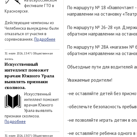
на Всероссийском
фестивале ГТО в
По маршруту № 18 «Главпочтамт -
Красноярске.
направлении на остановку «Теат
Действующие чемпионы из
По маршруту № 26-28 «ул. Дзержи
Челябинска вынуждены были
обратном направлении на остано
отказаться от участия в
соревнованиях.
Подробнее
По маршруту № 28А «магазин № 63
обратном направлении на остано
31 июля 2026, 13:47
|
Общественная
жизнь
Искусственный
Объездные пути для водителей ав
интеллект поможет
врачам Южного Урала
Уважаемые родители!
выявлять признаки
сколиоза.
-не оставляйте детей без присм
Искусственный
интеллект поможет
врачам Южного
-обеспечьте безопасность пребы
Урала выявлять
признаки сколиоза.
-не позволяйте играть детям в оп
Подробнее
-не оставляйте ребенка одного в
31 июля 2026, 13:07
|
Общественная