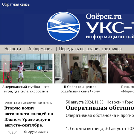
Обратная связь
Новости
Информация
Передать показания счетчиков
<
Американский футбол — это
В Озёрском центре
День м
игра, где сила, скорость и
содействия семейному
«Мирмо
точный расчёт решают.
воспитанию яркие краски .
|
30 августа 2024, 11:55
Новости
»
Горо
Вчера, 12:33
|
Общественная жизнь
Оперативная обстанов
Вторую волну
активности клещей на
Оперативная обстановка и прогно
Южном Урале ждут в
августе-сентябре.
1. Сегодня пятница, 30 августа 20
Вторую волну