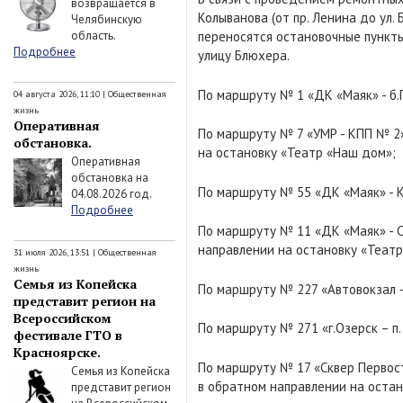
возвращается в
Колыванова (от пр. Ленина до ул
Челябинскую
область.
переносятся остановочные пункт
Подробнее
улицу Блюхера.
По маршруту № 1 «ДК «Маяк» - б.
04 августа 2026, 11:10
|
Общественная
жизнь
Оперативная
По маршруту № 7 «УМР - КПП № 2»
обстановка.
на остановку «Театр «Наш дом»;
Оперативная
обстановка на
По маршруту № 55 «ДК «Маяк» - 
04.08.2026 год.
Подробнее
По маршруту № 11 «ДК «Маяк» - С
направлении на остановку «Теат
31 июля 2026, 13:51
|
Общественная
жизнь
Семья из Копейска
По маршруту № 227 «Автовокзал –
представит регион на
Всероссийском
По маршруту № 271 «г.Озерск – п
фестивале ГТО в
Красноярске.
По маршруту № 17 «Сквер Первост
Семья из Копейска
в обратном направлении на остан
представит регион