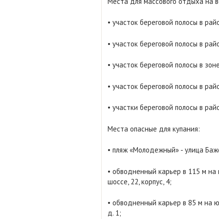
Места для массового отдыха на 
• участок береговой полосы в рай
• участок береговой полосы в рай
• участок береговой полосы в зон
• участок береговой полосы в рай
• участки береговой полосы в ра
Места опасные для купания:
• пляж «Молодежный» - улица Бажо
• обводненный карьер в 115 м на 
шоссе, 22, корпус, 4;
• обводненный карьер в 85 м на ю
д. 1;