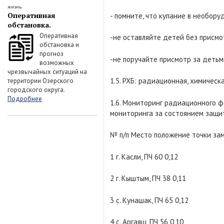
жизнь
Оперативная
- помните, что купание в необор
обстановка.
Оперативная
-не оставляйте детей без присмот
обстановка и
прогноз
-не поручайте присмотр за детьм
возможных
чрезвычайных ситуаций на
1.5. РХБ: радиационная, химическ
территории Озерского
городского округа.
Подробнее
1.6. Мониторинг радиационного 
мониторинга за состоянием защит
№ п/п Место положение точки зам
1 г. Касли, ПЧ 60 0,12
2 г. Кыштым, ПЧ 38 0,11
3 с. Кунашак, ПЧ 65 0,12
4 с. Аргаяш, ПЧ 56 0,10