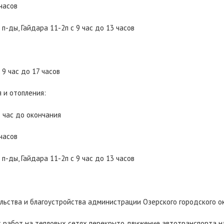
 часов
п-ды, Гайдара 11-2п с 9 час до 13 часов
с 9 час до 17 часов
 и отопления:
9 час до окончания
 часов
п-ды, Гайдара 11-2п с 9 час до 13 часов
льства и благоустройства администрации Озерского городского о
 работ на тепловых сетях перекрыто движение автотранспорта на