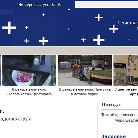
Четверг, 6 августа, 06:50
Регистра
Чужой ком
Напомнить па
В центре внимания.
В центре внимания. Прогулка
В центре вни
Экологический фестиваль
в летнем парке.
"Арт-
Погода
г.
одского округа.
world-weather
Здоровье