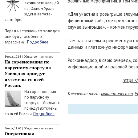
различные мероприятия, в том чис
активности клещей
на Южном Урале
«Для участия в розыгрыше злоумы
ждут в августе-
сентябре.
фишинговый сайт, где предлагает
случае выигрыша», – комментирую
Перед наступлением холодов
они будут особенно
Там настоятельно рекомендуют от
агрессивны.
Подробнее
данных и платежную информацию
Вчера, 12:14
|
Общественная жизнь
Роскомнадзор, в свою очередь, с
На соревнования по
информационной и правовой безоп
парусному спорту на
Увильдах приедут
яхтсмены со всей
https:/
России.
На соревнования
Ключевые теги:
мошенничество
,
Р
по парусному
спорту на Увильдах
приедут яхтсмены
со всей России.
Подробнее
Вчера, 11:40
|
Общественная жизнь
Оперативная