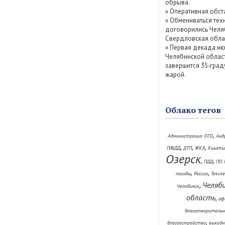
обрыва.
»
Оперативная обст
»
Обмениваться тех
договорились Челя
Свердловская обла
»
Первая декада ию
Челябинской облас
завершится 35‑град
жарой.
Облако тегов
,
Администрация ОГО
Анд
,
,
,
ГИБДД
ДТП
ЖКХ
Кышты
Озерск
,
,
ПДД
ПО 
,
,
погоды
Россия
Тексл
Челяб
,
Челябинск
область
,
аф
благотворительн
,
благоустройство
выходн