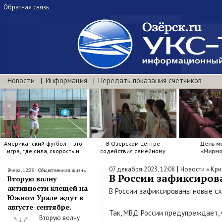
Обратная связь
Новости
Информация
Передать показания счетчиков
<
Американский футбол — это
В Озёрском центре
День м
игра, где сила, скорость и
содействия семейному
«Мирмо
точный расчёт решают.
воспитанию яркие краски .
|
07 декабря 2023, 12:08
Новости
»
Кри
Вчера, 12:33
|
Общественная жизнь
В России зафиксиров
Вторую волну
активности клещей на
В России зафиксированы новые с
Южном Урале ждут в
августе-сентябре.
Так, МВД России предупреждает, 
Вторую волну