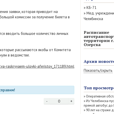
»
КБ-71
ения заявки, которая приводит на
»
Мед. учрежден
большой комиссии за получение билета в
Челябинска
Расписание
тся вводить большое количество личных
автотранспор
территории г.
Озерска
 которые рассылаются якобы от Комитета
нули в ведомстве.
Архив новост
tva-raskryvaem-ulovki-aferistov_171189.html
Показать/скрыть
Август 2026 (6)
Июль 2026 (77)
Топ просмотр
справим!
Июнь 2026 (52)
»
Оперативная обст
Май 2026 (69)
-
0
+
»
Из Челябинска пу
Апрель 2026 (67
прямой автобус до
Март 2026 (79)
»
90 лет на страже д