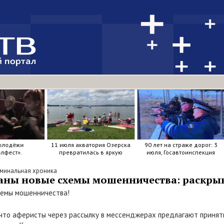
олодёжи
11 июля акватория Озерска
90 лет на страже дорог: 3
лфест».
превратилась в яркую
июля, Госавтоинспекция
мозаику из досок, весел и
отметила свой день
улыбок.
рождения.
минальная хроника
аны новые схемы мошенничества: раскрыв
хемы мошенничества!
что аферисты через рассылку в мессенджерах предлагают принят