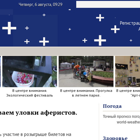
Четверг, 6 августа, 09:29
Регистра
Чужой ком
Напомнить па
В центре внимания.
В центре внимания. Прогулка
В центре вни
Экологический фестиваль
в летнем парке.
"Арт-
Погода
аем уловки аферистов.
world-weather
ь участие в розыгрыше билетов на
Здоровье