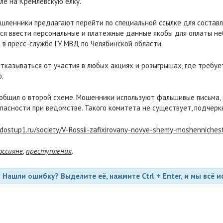
ле на Кремлевскую елку.
шленники предлагают перейти по специальной ссылке для составл
ся ввести персональные и платежные данные якобы для оплаты не
 в пресс-службе ГУ МВД по Челябинской области.
казываться от участия в любых акциях и розыгрышах, где требуе
.
ообщил о второй схеме. Мошенники используют фальшивые письма,
асности при ведомстве. Такого комитета не существует, подчерк
/dostup1.ru/society/V-Rossii-zafixirovany-novye-shemy-moshenniches
оссияне
,
преступления
.
Нашли ошибку? Выделите её, нажмите Ctrl + Enter, и мы всё и