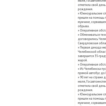
июля, Госавтоинспе
Показать / скрыть
отметила свой день
рождения.
архив
»
Южноуральские сп
пришли на помощь 
мужчине, сорвавшем
обрыва.
»
Оперативная обст
»
Обмениваться тех
договорились Челя
Свердловская обла
»
Первая декада ию
Челябинской облас
завершится 35‑град
жарой.
»
Оперативная обст
»
Из Челябинска пу
прямой автобус до
»
90 лет на страже д
июля, Госавтоинспе
отметила свой день
рождения.
»
Южноуральские сп
пришли на помощь 
мужчине, сорвавшем