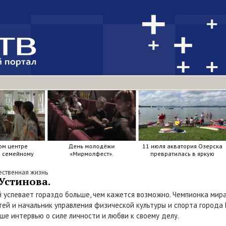
ом центре
День молодёжи
11 июля акватория Озерска
я семейному
«Мирмолфест».
превратилась в яркую
ркие краски .
мозаику из досок, весел и
улыбок.
ственная жизнь
 Устинова.
й успевает гораздо больше, чем кажется возможно. Чемпионка мир
тей и начальник управления физической культуры и спорта город
ше интервью о силе личности и любви к своему делу.