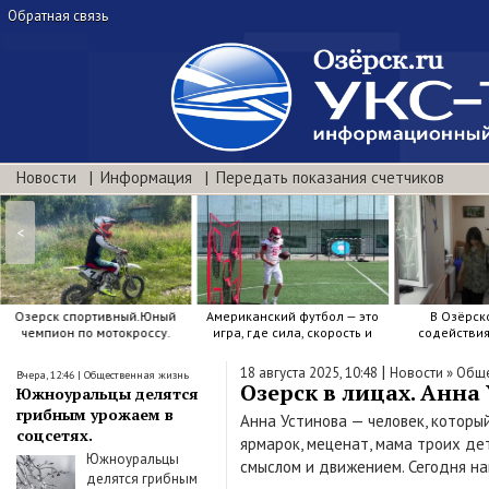
Обратная связь
Новости
Информация
Передать показания счетчиков
<
Озерск спортивный.Юный
Американский футбол — это
В Озёрск
чемпион по мотокроссу.
игра, где сила, скорость и
содействи
точный расчёт решают.
воспитанию я
|
18 августа 2025, 10:48
Новости
»
Обще
Вчера, 12:46
|
Общественная жизнь
Озерск в лицах. Анна
Южноуральцы делятся
грибным урожаем в
Анна Устинова — человек, которы
соцсетях.
ярмарок, меценат, мама троих де
Южноуральцы
смыслом и движением. Сегодня на
делятся грибным