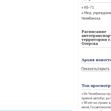
»
КБ-71
»
Мед. учрежден
Челябинска
Расписание
автотранспор
территории г.
Озерска
Архив новост
Показать/скрыть
Август 2026 (11)
Июль 2026 (77)
Топ просмотр
Июнь 2026 (52)
»
Из Челябинска пу
Май 2026 (69)
прямой автобус до
Апрель 2026 (67
»
90 лет на страже д
Март 2026 (79)
июля, Госавтоинспе