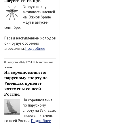
августе-сентябре.
Вторую волну
активности клещей
на Южном Урале
ждут в августе-
сентябре.
Перед наступлением холодов
они будут особенно
агрессивны.
Подробнее
05 августа 2026, 12:14
|
Общественная
жизнь
На соревнования по
парусному спорту на
Увильдах приедут
яхтсмены со всей
России.
На соревнования
по парусному
спорту на Увильдах
приедут яхтсмены
со всей России.
Подробнее