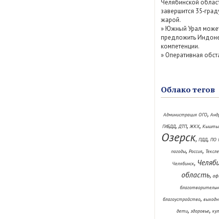
Челябинской облас
завершится 35‑град
жарой.
»
Южный Урал може
предложить Индоне
компетенции.
»
Оперативная обст
Облако тегов
,
Администрация ОГО
Анд
,
,
,
ГИБДД
ДТП
ЖКХ
Кышты
Озерск
,
,
ПДД
ПО 
,
,
погоды
Россия
Тексл
Челяб
,
Челябинск
область
,
аф
благотворительн
,
благоустройство
выходн
,
,
дети
здоровье
ку