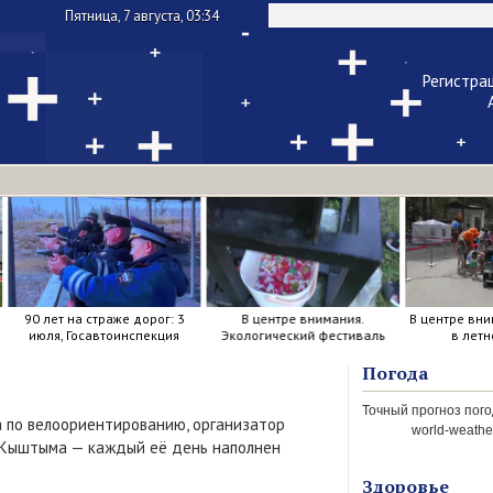
Пятница, 7 августа, 03:34
Регистра
Чужой ком
Напомнить па
90 лет на страже дорог: 3
В центре внимания.
В центре вни
июля, Госавтоинспекция
Экологический фестиваль
в летн
отметила свой день
рождения.
Погода
а по велоориентированию, организатор
world-weather
а Кыштыма — каждый её день наполнен
Здоровье