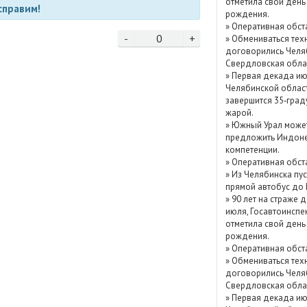
отметила свой день
справим!
Показать / скрыть
рождения.
»
Оперативная обст
архив
-
0
+
»
Обмениваться тех
договорились Челя
Свердловская обла
»
Первая декада ию
Челябинской облас
завершится 35‑град
жарой.
»
Южный Урал може
предложить Индоне
компетенции.
»
Оперативная обст
»
Из Челябинска пу
прямой автобус до
»
90 лет на страже д
июля, Госавтоинспе
отметила свой день
рождения.
»
Оперативная обст
»
Обмениваться тех
договорились Челя
Свердловская обла
»
Первая декада ию