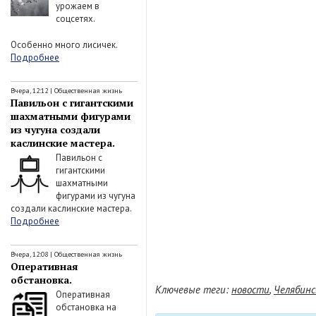
урожаем в
соцсетях.
Особенно много лисичек.
Подробнее
Вчера, 12:12
|
Общественная жизнь
Павильон с гигантскими
шахматными фигурами
из чугуна создали
каслинские мастера.
Павильон с
гигантскими
шахматными
фигурами из чугуна
создали каслинские мастера.
Подробнее
Вчера, 12:08
|
Общественная жизнь
Оперативная
обстановка.
Ключевые теги:
новости
,
Челябинс
Оперативная
обстановка на