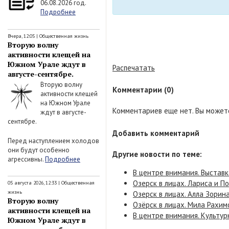
06.08.2026 год.
Подробнее
Вчера, 12:05
|
Общественная жизнь
Вторую волну
активности клещей на
Южном Урале ждут в
Распечатать
августе-сентябре.
Вторую волну
Комментарии (0)
активности клещей
на Южном Урале
Комментариев еще нет. Вы можете
ждут в августе-
сентябре.
Добавить комментарий
Перед наступлением холодов
они будут особенно
Другие новости по теме:
агрессивны.
Подробнее
В центре внимания. Выставк
Озерск в лицах. Лариса и П
05 августа 2026, 12:33
|
Общественная
жизнь
Озерск в лицах. Алла Зорина
Вторую волну
Озёрск в лицах. Мила Рахим
активности клещей на
В центре внимания. Культур
Южном Урале ждут в