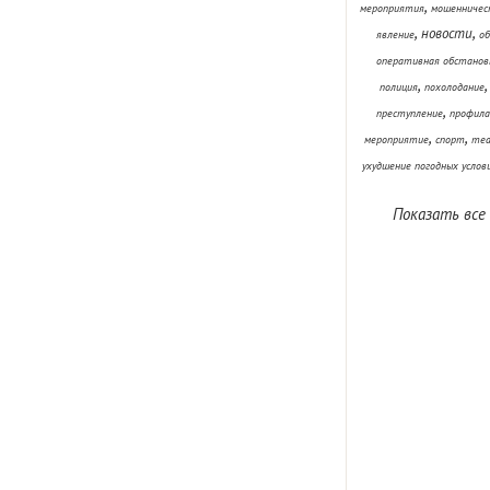
,
мероприятия
мошенничес
,
,
новости
явление
об
оперативная обстанов
,
полиция
похолодание
,
преступление
профила
,
,
мероприятие
спорт
теа
ухудшение погодных услов
Показать все