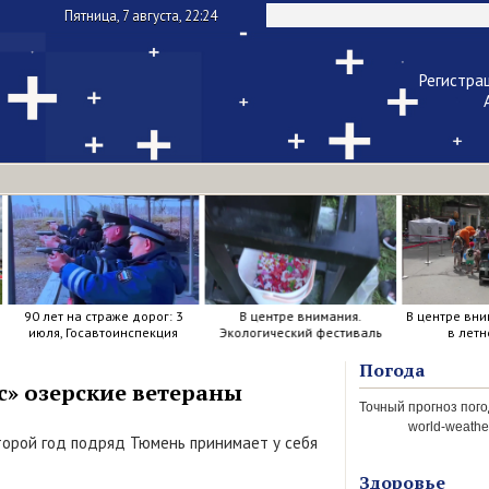
Пятница, 7 августа, 22:24
Регистра
Чужой ком
Напомнить па
90 лет на страже дорог: 3
В центре внимания.
В центре вни
июля, Госавтоинспекция
Экологический фестиваль
в летн
отметила свой день
рождения.
Погода
с» озерские ветераны
world-weather
Второй год подряд Тюмень принимает у себя
Здоровье