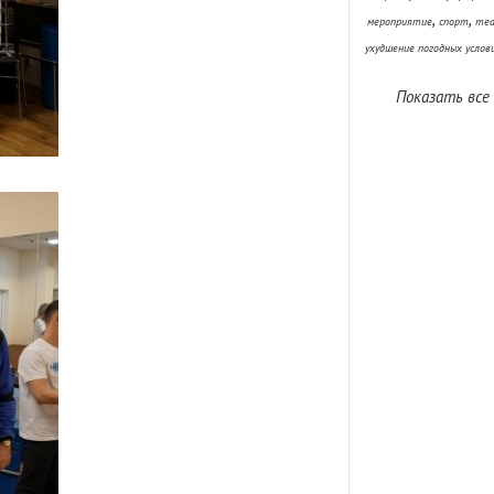
,
,
мероприятие
спорт
теа
ухудшение погодных услов
Показать все