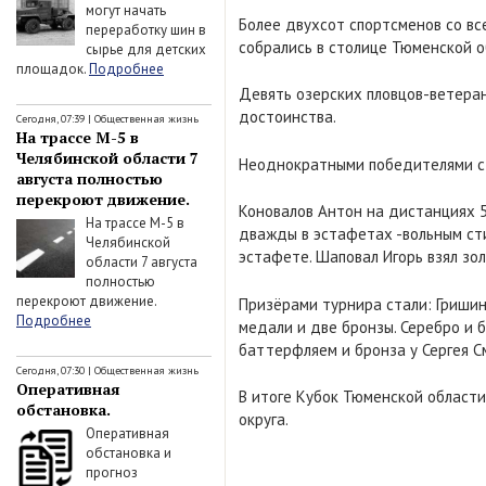
могут начать
Более двухсот спортсменов со все
переработку шин в
собрались в столице Тюменской о
сырье для детских
площадок.
Подробнее
Девять озерских пловцов-ветеран
достоинства.
Сегодня, 07:39
|
Общественная жизнь
На трассе М-5 в
Челябинской области 7
Неоднократными победителями с
августа полностью
перекроют движение.
Коновалов Антон на дистанциях 5
На трассе М-5 в
дважды в эстафетах -вольным сти
Челябинской
эстафете. Шаповал Игорь взял зо
области 7 августа
полностью
перекроют движение.
Призёрами турнира стали: Гришин
Подробнее
медали и две бронзы. Серебро и 
баттерфляем и бронза у Сергея С
Сегодня, 07:30
|
Общественная жизнь
Оперативная
В итоге Кубок Тюменской области
обстановка.
округа.
Оперативная
обстановка и
прогноз