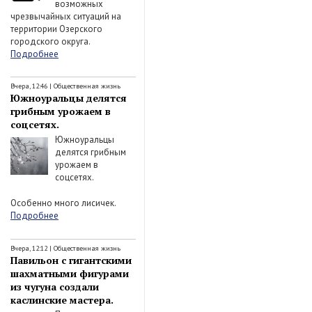
возможных
чрезвычайных ситуаций на
территории Озерского
городского округа.
Подробнее
Вчера, 12:46
|
Общественная жизнь
Южноуральцы делятся
грибным урожаем в
соцсетях.
Южноуральцы
делятся грибным
урожаем в
соцсетях.
Особенно много лисичек.
Подробнее
Вчера, 12:12
|
Общественная жизнь
Павильон с гигантскими
шахматными фигурами
из чугуна создали
каслинские мастера.