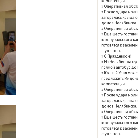
компетенции.
Показать / скрыть
»
Оперативная обст
»
После удара молн
архив
загорелась крыша о
домов Челябинска.
»
Оперативная обст
»
Еще шесть гостини
южноуральского ка
готовятся к заселе
студентов.
»
С Праздником!
»
Из Челябинска пу
прямой автобус до
»
Южный Урал може
предложить Индоне
компетенции.
»
Оперативная обст
»
После удара молн
загорелась крыша о
домов Челябинска.
»
Оперативная обст
»
Еще шесть гостини
южноуральского ка
готовятся к заселе
студентов.