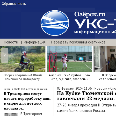
Обратная связь
Новости
Информация
Передать показания счетчиков
<
Озерск спортивный.Юный
Американский футбол — это
В Озёрск
чемпион по мотокроссу.
игра, где сила, скорость и
содействи
точный расчёт решают.
воспитанию я
|
02 февраля 2024, 11:36
Новости
»
Спо
Сегодня, 07:43
|
Общественная жизнь
На Кубке Тюменской 
В Трехгорном могут
завоевали 22 медали.
начать переработку шин
в сырье для детских
27-28 января проходил II Открыт
площадок.
сильнейших пловцов России.
В Трехгорном