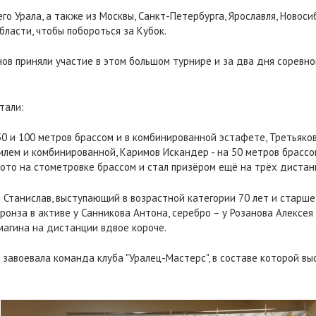
го Урала, а также из Москвы, Санкт-Петербурга, Ярославля, Новоси
бласти, чтобы побороться за Кубок.
ов приняли участие в этом большом турнире и за два дня соревн
тали:
0 и 100 метров брассом и в комбинированной эстафете, Третьяков
лем и комбинированной, Каримов Искандер - на 50 метров брассом
лото на стометровке брассом и стал призёром ещё на трёх дистан
 Станислав, выступающий в возрастной категории 70 лет и старше
бронза в активе у Санникова Антона, серебро – у Розанова Алекс
магина на дистанции вдвое короче.
 завоевала команда клуба "Уралец-Мастерс", в составе которой вы