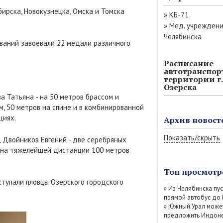
бирска, Новокузнецка, Омска и Томска
»
КБ-71
»
Мед. учрежден
Челябинска
ований завоевали 22 медали различного
Расписание
автотранспор
территории г.
Озерска
а Татьяна - на 50 метров брассом и
, 50 метров на спине и в комбинированной
циях.
Архив новост
Показать/скрыть
, Двойников Евгений - две серебряных
ея на тяжелейшей дистанции 100 метров
Август 2026 (13)
Июль 2026 (77)
Топ просмотр
Июнь 2026 (52)
ступали пловцы Озерского городского
»
Из Челябинска пу
Май 2026 (69)
прямой автобус до
Апрель 2026 (67
»
Южный Урал може
Март 2026 (79)
предложить Индоне