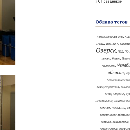
»
С Праздником!
Облако тегов
,
Администрация ОГО
Анд
,
,
,
ГИБДД
ДТП
ЖКХ
Кышты
Озерск
,
,
ПДД
ПО 
,
,
погоды
Россия
Тексл
Челяб
,
Челябинск
область
,
аф
благотворительн
,
благоустройство
выходн
,
,
дети
здоровье
ку
,
мероприятия
мошенничес
,
,
новости
явление
об
оперативная обстанов
,
полиция
похолодание
,
преступление
профила