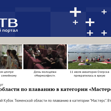
ом центре
День молодёжи
11 июля акватория Озерска
я семейному
«Мирмолфест».
превратилась в яркую
ркие краски .
мозаику из досок, весел и
улыбок.
рт
области по плаванию в категории «Мастер
ый Кубок Тюменской области по плаванию в категории "Мастерс". 