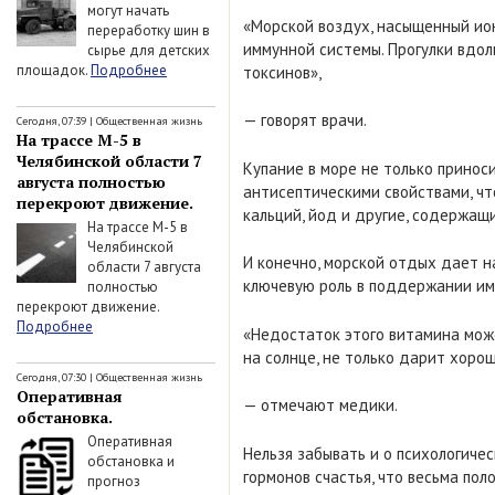
могут начать
«Морской воздух, насыщенный ион
переработку шин в
иммунной системы. Прогулки вдол
сырье для детских
площадок.
Подробнее
токсинов»,
— говорят врачи.
Сегодня, 07:39
|
Общественная жизнь
На трассе М-5 в
Челябинской области 7
Купание в море не только принос
августа полностью
антисептическими свойствами, чт
перекроют движение.
кальций, йод и другие, содержащ
На трассе М-5 в
Челябинской
И конечно, морской отдых дает н
области 7 августа
ключевую роль в поддержании им
полностью
перекроют движение.
Подробнее
«Недостаток этого витамина може
на солнце, не только дарит хорош
Сегодня, 07:30
|
Общественная жизнь
Оперативная
— отмечают медики.
обстановка.
Оперативная
Нельзя забывать и о психологичес
обстановка и
гормонов счастья, что весьма по
прогноз