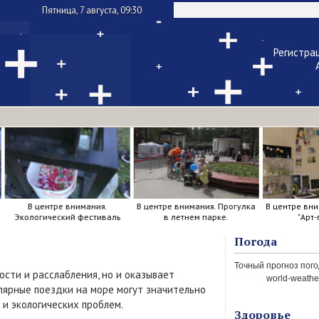
Пятница, 7 августа, 09:30
Регистра
Чужой ком
Напомнить па
В центре внимания.
В центре внимания. Прогулка
В центре вни
Экологический фестиваль
в летнем парке.
"Арт-
Погода
ости и расслабления, но и оказывает
world-weather
лярные поездки на море могут значительно
 и экологических проблем.
Здоровье