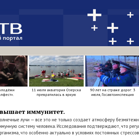
олодёжи
11 июля акватория Озерска
90 лет на страже дорог: 3
лфест».
превратилась в яркую
июля, Госавтоинспекция
мозаику из досок, весел и
отметила свой день
улыбок.
рождения.
овышает иммунитет.
солнечные лучи — все это не только создает атмосферу безмятежн
ммунную систему человека. Исследования подтверждают, что регу
рганизма, что особенно актуально в условиях постоянных стрессов