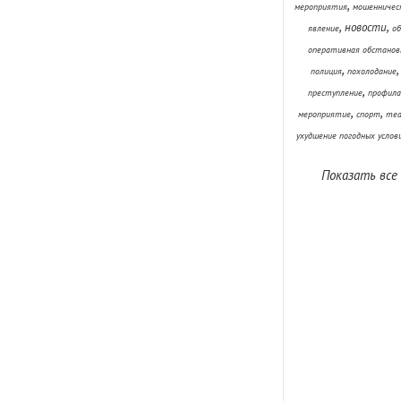
,
мероприятия
мошенничес
,
,
новости
явление
об
оперативная обстанов
,
полиция
похолодание
,
преступление
профила
,
,
мероприятие
спорт
теа
ухудшение погодных услов
Показать все