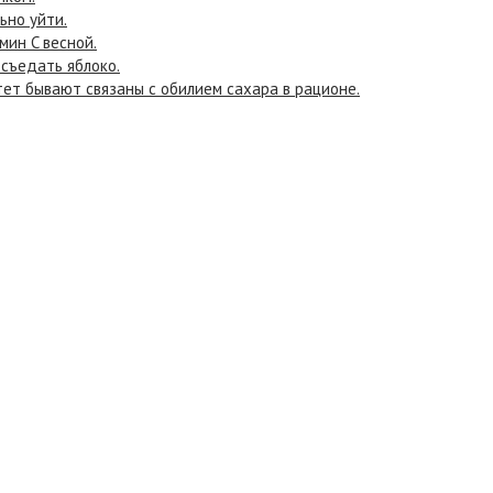
ьно уйти.
мин C весной.
съедать яблоко.
тет бывают связаны с обилием сахара в рационе.