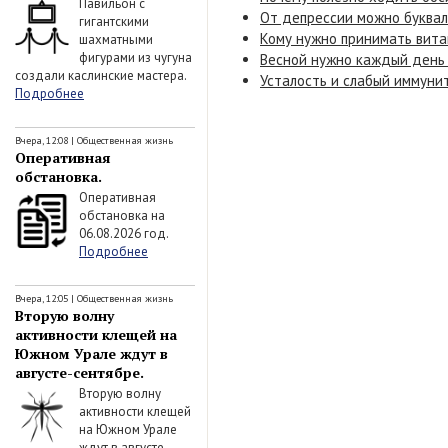
Павильон с
От депрессии можно буквал
гигантскими
Кому нужно принимать вита
шахматными
фигурами из чугуна
Весной нужно каждый день 
создали каслинские мастера.
Усталость и слабый иммуни
Подробнее
Вчера, 12:08
|
Общественная жизнь
Оперативная
обстановка.
Оперативная
обстановка на
06.08.2026 год.
Подробнее
Вчера, 12:05
|
Общественная жизнь
Вторую волну
активности клещей на
Южном Урале ждут в
августе-сентябре.
Вторую волну
активности клещей
на Южном Урале
ждут в августе-