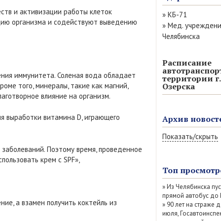
еств и активизации работы клеток
»
КБ-71
нацию организма и содействуют выведению
»
Мед. учрежден
Челябинска
Расписание
автотранспор
ения иммунитета. Соленая вода обладает
территории г.
оме того, минералы, такие как магний,
Озерска
лаготворное влияние на организм.
ля выработки витамина D, играющего
Архив новост
Показать/скрыть
 заболеваний. Поэтому время, проведенное
Август 2026 (13)
спользовать крем с SPF»,
Июль 2026 (77)
Топ просмотр
Июнь 2026 (52)
»
Из Челябинска пу
Май 2026 (69)
прямой автобус до
Апрель 2026 (67
ние, а взамен получить коктейль из
»
90 лет на страже д
Март 2026 (79)
июля, Госавтоинспе