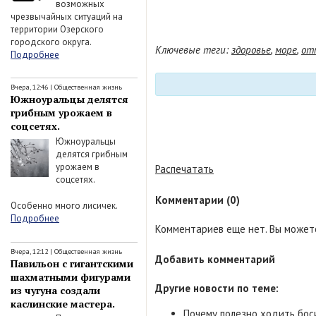
возможных
чрезвычайных ситуаций на
территории Озерского
городского округа.
Ключевые теги:
здоровье
,
море
,
от
Подробнее
Вчера, 12:46
|
Общественная жизнь
Южноуральцы делятся
грибным урожаем в
соцсетях.
Южноуральцы
делятся грибным
урожаем в
Распечатать
соцсетях.
Комментарии (0)
Особенно много лисичек.
Подробнее
Комментариев еще нет. Вы можете
Вчера, 12:12
|
Общественная жизнь
Добавить комментарий
Павильон с гигантскими
шахматными фигурами
Другие новости по теме:
из чугуна создали
каслинские мастера.
Почему полезно ходить бос