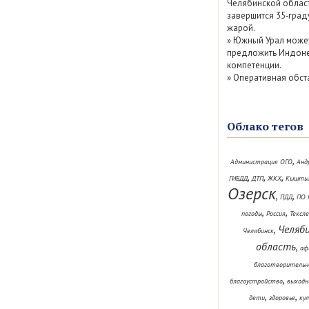
Челябинской облас
завершится 35‑град
жарой.
»
Южный Урал може
предложить Индоне
компетенции.
»
Оперативная обст
Облако тегов
,
Администрация ОГО
Анд
,
,
,
ГИБДД
ДТП
ЖКХ
Кышты
Озерск
,
,
ПДД
ПО 
,
,
погоды
Россия
Тексл
Челяб
,
Челябинск
область
,
аф
благотворительн
,
благоустройство
выходн
,
,
дети
здоровье
ку