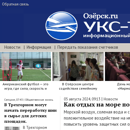
Обратная связь
Новости
Информация
Передать показания счетчиков
<
Американский футбол — это
В Озёрском центре
День м
игра, где сила, скорость и
содействия семейному
«Мирмо
точный расчёт решают.
воспитанию яркие краски .
|
05 августа 2024, 09:13
Новости
Сегодня, 07:43
|
Общественная жизнь
Как отдых на море п
В Трехгорном могут
начать переработку шин
Морской воздух, соленая вода и 
в сырье для детских
положительное воздействие на и
площадок.
повысить уровень защитных сил о
В Трехгорном