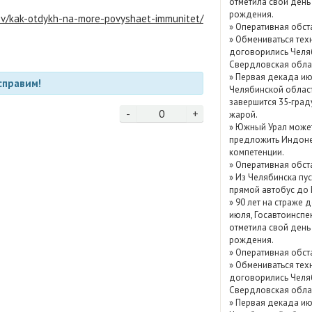
отметила свой день
Показать / скрыть
рождения.
ov/kak-otdykh-na-more-povyshaet-immunitet/
»
Оперативная обст
архив
»
Обмениваться тех
договорились Челя
Свердловская обла
»
Первая декада ию
справим!
Челябинской облас
завершится 35‑град
-
0
+
жарой.
»
Южный Урал може
предложить Индоне
компетенции.
»
Оперативная обст
»
Из Челябинска пу
прямой автобус до
»
90 лет на страже д
июля, Госавтоинспе
отметила свой день
рождения.
»
Оперативная обст
»
Обмениваться тех
договорились Челя
Свердловская обла
»
Первая декада ию