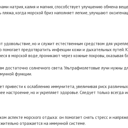
ами натрия, калия и магния, способствует улучшению обмена вещ
ь пляжа, когда морской бриз наполняет легкие, улучшают оксиге
ит удовольствие, но и служит естественным средством для укрепл
о помогает предотвратить инфекции кожи и дыхательных путей. Кр
иеся в морской воде, проникают через кожные покровы, оказывая б
ам достаточно солнечного света. Ультрафиолетовые лучи нужны д
мунной функции.
т привести к ослаблению иммунитета, увеличивая риск различных
ее настроение, но и укрепляет здоровье. Следует только всегда и
ком аспекте морского отдыха: он помогает снять стресс и напряже
ложительно отражается на иммунной системе.