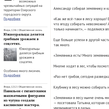
возможных
чрезвычайных ситуаций на
Александр собирал землянику и к
территории Озерского
городского округа.
«Как же всё-таки в лесу хорошо! 
Подробнее
что ягоду собирать невозможно! А
только начинает», — поделился в
Вчера, 12:46
|
Общественная жизнь
Южноуральцы делятся
грибным урожаем в
Еще больше успехи в другой част
соцсетях.
так много.
Южноуральцы
делятся грибным
«Земляника есть! Много земляники
урожаем в
соцсетях.
Многие ходят в лес, чтобы посмот
Особенно много лисичек.
Подробнее
«Раз нет грибов, сегодня разведк
Клубнику в лесу можно собирать 
Вчера, 12:12
|
Общественная жизнь
Павильон с гигантскими
шахматными фигурами
«Земляники в лесу нынче очень м
из чугуна создали
— посетовала Татьяна, которая с
каслинские мастера.
увеличивается в разы».