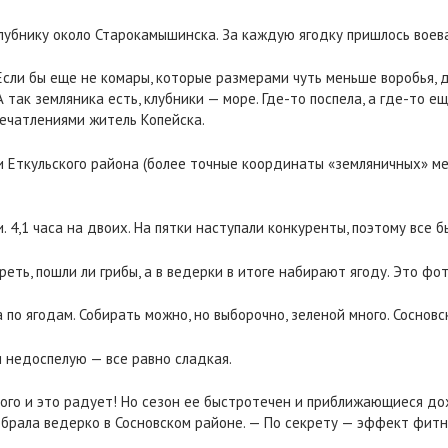
лубнику около Старокамышинска. За каждую ягодку пришлось воев
Если бы еще не комары, которые размерами чуть меньше воробья, д
 так земляника есть, клубники — море. Где-то поспела, а где-то е
печатлениями житель Копейска.
и Еткульского района (более точные координаты «земляничных» м
. 4,1 часа на двоих. На пятки наступали конкуренты, поэтому все 
реть, пошли ли грибы, а в ведерки в итоге набирают ягоду. Это фот
а по ягодам. Собирать можно, но выборочно, зеленой много. Сосновс
и недоспелую — все равно сладкая.
ного и это радует! Но сезон ее быстротечен и приближающиеся до
обрала ведерко в Сосновском районе. — По секрету — эффект фит