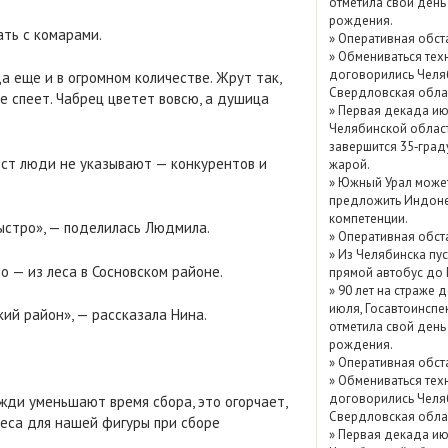
отметила свой день
Показать / скрыть
рождения.
ать с комарами.
»
Оперативная обст
архив
»
Обмениваться тех
договорились Челя
а еще и в огромном количестве. Жрут так,
Свердловская обла
ще спеет. Чабрец цветет вовсю, а душица
»
Первая декада ию
Челябинской облас
завершится 35‑град
ест люди не указывают — конкурентов и
жарой.
»
Южный Урал може
предложить Индоне
компетенции.
быстро», — поделилась Людмила.
»
Оперативная обст
»
Из Челябинска пу
о — из леса в Сосновском районе.
прямой автобус до
»
90 лет на страже д
июля, Госавтоинспе
кий район», — рассказала Нина.
отметила свой день
рождения.
»
Оперативная обст
»
Обмениваться тех
договорились Челя
жди уменьшают время сбора, это огорчает,
Свердловская обла
неса для нашей фигуры при сборе
»
Первая декада ию