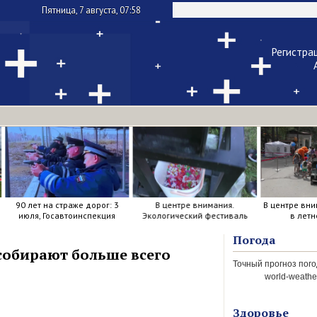
Пятница, 7 августа, 07:58
Регистра
Чужой ком
Напомнить па
90 лет на страже дорог: 3
В центре внимания.
В центре вни
июля, Госавтоинспекция
Экологический фестиваль
в летн
отметила свой день
рождения.
Погода
 собирают больше всего
world-weather
Здоровье