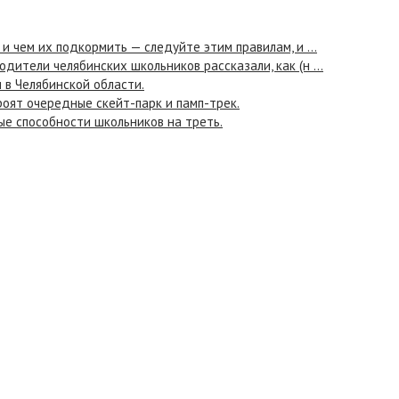
 и чем их подкормить — следуйте этим правилам, и ...
одители челябинских школьников рассказали, как (н ...
 в Челябинской области.
роят очередные скейт-парк и памп-трек.
е способности школьников на треть.