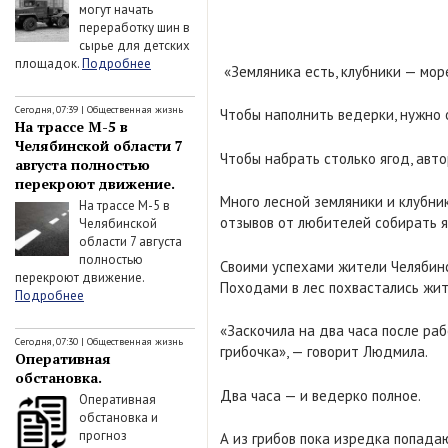
могут начать
переработку шин в
сырье для детских
площадок.
Подробнее
«Земляника есть, клубники — море
Сегодня, 07:39
|
Общественная жизнь
Чтобы наполнить ведерки, нужно
На трассе М-5 в
Челябинской области 7
Чтобы набрать столько ягод, авт
августа полностью
перекроют движение.
Много лесной земляники и клубни
На трассе М-5 в
отзывов от любителей собирать я
Челябинской
области 7 августа
полностью
Своими успехами жители Челябинс
перекроют движение.
Походами в лес похвастались жит
Подробнее
«Заскочила на два часа после раб
Сегодня, 07:30
|
Общественная жизнь
грибочка», — говорит Людмила.
Оперативная
обстановка.
Два часа — и ведерко полное.
Оперативная
обстановка и
прогноз
А из грибов пока изредка попада