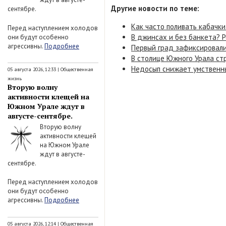
Другие новости по теме:
сентябре.
Как часто поливать кабачки
Перед наступлением холодов
В джинсах и без банкета? Р
они будут особенно
агрессивны.
Подробнее
Первый град зафиксировали
В столице Южного Урала ст
Недосып снижает умственны
05 августа 2026, 12:33
|
Общественная
жизнь
Вторую волну
активности клещей на
Южном Урале ждут в
августе-сентябре.
Вторую волну
активности клещей
на Южном Урале
ждут в августе-
сентябре.
Перед наступлением холодов
они будут особенно
агрессивны.
Подробнее
05 августа 2026, 12:14
|
Общественная