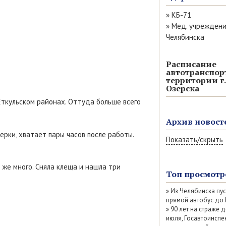
»
КБ-71
»
Мед. учрежден
Челябинска
Расписание
автотранспор
территории г.
Озерска
Еткульском районах. Оттуда больше всего
Архив новост
ерки, хватает пары часов после работы.
Показать/скрыть
Август 2026 (13)
 же много. Сняла клеща и нашла три
Июль 2026 (77)
Топ просмотр
Июнь 2026 (52)
»
Из Челябинска пу
Май 2026 (69)
прямой автобус до
Апрель 2026 (67
»
90 лет на страже д
Март 2026 (79)
июля, Госавтоинспе