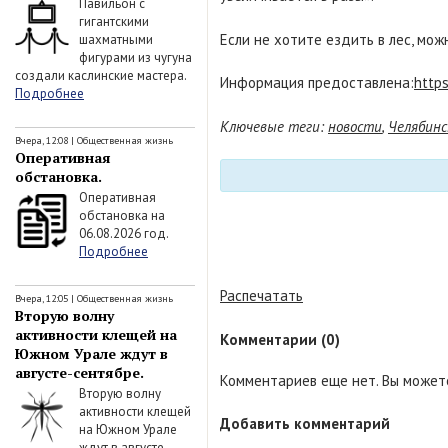
Павильон с
гигантскими
Если не хотите ездить в лес, мож
шахматными
фигурами из чугуна
создали каслинские мастера.
Информация предоставлена:
http
Подробнее
Ключевые теги:
новости
,
Челябинс
Вчера, 12:08
|
Общественная жизнь
Оперативная
обстановка.
Оперативная
обстановка на
06.08.2026 год.
Подробнее
Распечатать
Вчера, 12:05
|
Общественная жизнь
Вторую волну
активности клещей на
Комментарии (0)
Южном Урале ждут в
августе-сентябре.
Комментариев еще нет. Вы можете
Вторую волну
активности клещей
Добавить комментарий
на Южном Урале
ждут в августе-