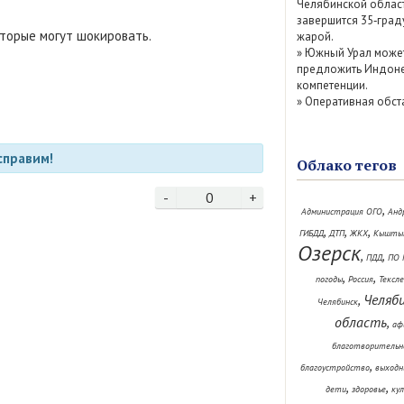
Челябинской облас
завершится 35‑град
которые могут шокировать.
жарой.
»
Южный Урал може
предложить Индоне
компетенции.
»
Оперативная обст
справим!
Облако тегов
-
0
+
,
Администрация ОГО
Анд
,
,
,
ГИБДД
ДТП
ЖКХ
Кышты
Озерск
,
,
ПДД
ПО 
,
,
погоды
Россия
Тексл
Челяб
,
Челябинск
область
,
аф
благотворительн
,
благоустройство
выходн
,
,
дети
здоровье
ку