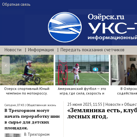
Обратная связь
Новости
Информация
Передать показания счетчиков
<
Озерск спортивный.Юный
Американский футбол — это
В Озёрск
чемпион по мотокроссу.
игра, где сила, скорость и
содействи
точный расчёт решают.
воспитанию я
|
25 июня 2025, 11:55
Новости
»
Общест
Сегодня, 07:43
|
Общественная жизнь
«Земляника есть, клу
В Трехгорном могут
лесных ягод.
начать переработку шин
в сырье для детских
площадок.
В Трехгорном