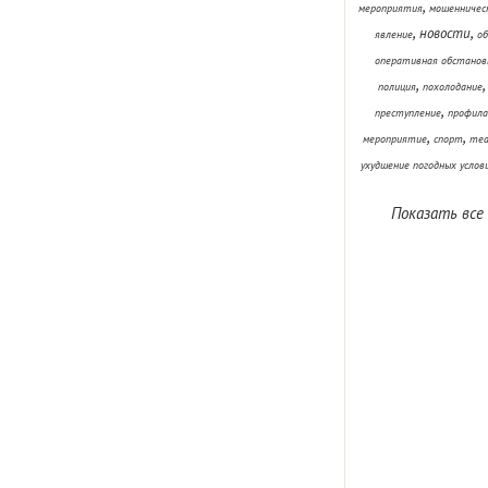
,
мероприятия
мошенничес
,
,
новости
явление
об
оперативная обстанов
,
полиция
похолодание
,
преступление
профила
,
,
мероприятие
спорт
теа
ухудшение погодных услов
Показать все