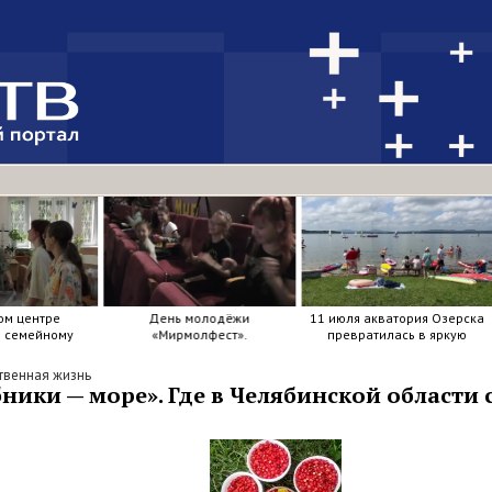
ом центре
День молодёжи
11 июля акватория Озерска
я семейному
«Мирмолфест».
превратилась в яркую
ркие краски .
мозаику из досок, весел и
улыбок.
венная жизнь
бники — море». Где в Челябинской области