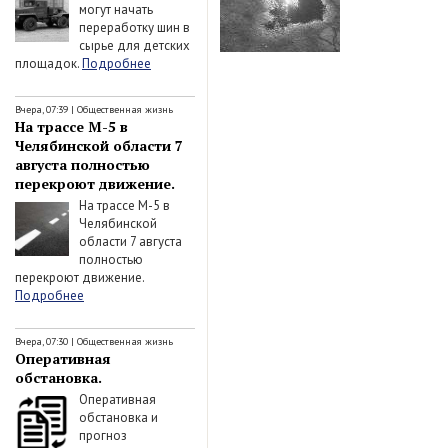
могут начать
переработку шин в
сырье для детских
площадок.
Подробнее
Вчера, 07:39
|
Общественная жизнь
На трассе М-5 в
Челябинской области 7
августа полностью
перекроют движение.
На трассе М-5 в
Челябинской
области 7 августа
полностью
перекроют движение.
Подробнее
Вчера, 07:30
|
Общественная жизнь
Оперативная
обстановка.
Оперативная
обстановка и
прогноз