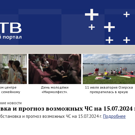
ом центре
День молодёжи
11 июля акватория Озерска
я семейному
«Мирмолфест».
превратилась в яркую
ркие краски .
мозаику из досок, весел и
улыбок.
кие новости
ка и прогноз возможных ЧС на 15.07.2024 
бстановка и прогноз возможных ЧС на 15.07.2024 г.
Подробнее