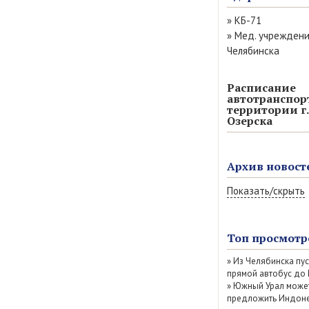
»
КБ-71
»
Мед. учрежден
Челябинска
Расписание
автотранспор
территории г.
Озерска
Архив новост
Показать/скрыть
Август 2026 (14)
Июль 2026 (77)
Топ просмотр
Июнь 2026 (52)
»
Из Челябинска пу
Май 2026 (69)
прямой автобус до
Апрель 2026 (67
»
Южный Урал може
Март 2026 (79)
предложить Индоне