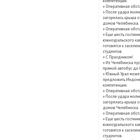
компетенции.
Показать / скрыть
»
Оперативная обст
»
После удара молн
архив
загорелась крыша о
домов Челябинска.
»
Оперативная обст
»
Еще шесть гостини
южноуральского ка
готовятся к заселе
студентов.
»
С Праздником!
»
Из Челябинска пу
прямой автобус до
»
Южный Урал може
предложить Индоне
компетенции.
»
Оперативная обст
»
После удара молн
загорелась крыша о
домов Челябинска.
»
Оперативная обст
»
Еще шесть гостини
южноуральского ка
готовятся к заселе
студентов.