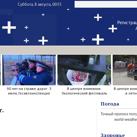
Суббота, 8 августа, 00:55
Регистра
Чужой ком
Напомнить па
90 лет на страже дорог: 3
В центре внимания.
В центре вни
июля, Госавтоинспекция
Экологический фестиваль
в летн
отметила свой день
рождения.
Погода
г.
world-weather
Здоровье