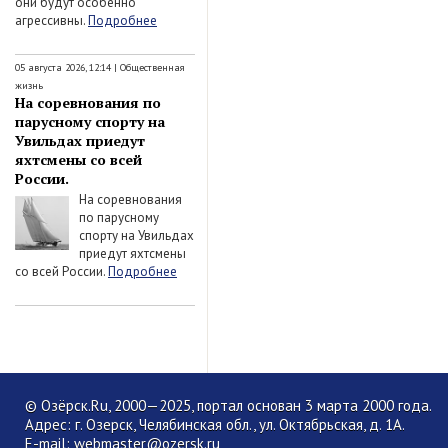
они будут особенно
агрессивны.
Подробнее
05 августа 2026, 12:14
|
Общественная
жизнь
На соревнования по
парусному спорту на
Увильдах приедут
яхтсмены со всей
России.
На соревнования
по парусному
спорту на Увильдах
приедут яхтсмены
со всей России.
Подробнее
© Озёрск.Ru, 2000—2025, портал основан 3 марта 2000 года.
Адрес: г. Озерск, Челябинская обл., ул. Октябрьская, д. 1А.
E-mail:
webmaster@ozersk.ru