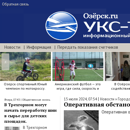
Обратная связь
Новости
Информация
Передать показания счетчиков
<
Озерск спортивный.Юный
Американский футбол — это
В Озёрск
чемпион по мотокроссу.
игра, где сила, скорость и
содействи
точный расчёт решают.
воспитанию я
|
15 июля 2024, 07:54
Новости
»
Городс
Вчера, 07:43
|
Общественная жизнь
Оперативная обстанов
В Трехгорном могут
начать переработку шин
Оперативная о
в сырье для детских
площадок.
В Трехгорном