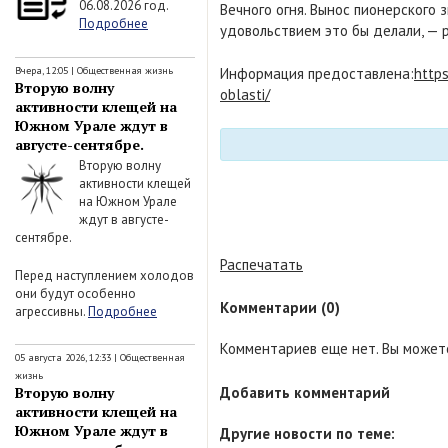
06.08.2026 год.
Вечного огня. Вынос пионерского 
Подробнее
удовольствием это бы делали, — р
Вчера, 12:05
|
Общественная жизнь
Информация предоставлена:
http
Вторую волну
oblasti/
активности клещей на
Южном Урале ждут в
августе-сентябре.
Вторую волну
активности клещей
на Южном Урале
ждут в августе-
сентябре.
Распечатать
Перед наступлением холодов
они будут особенно
Комментарии (0)
агрессивны.
Подробнее
Комментариев еще нет. Вы можете
05 августа 2026, 12:33
|
Общественная
жизнь
Добавить комментарий
Вторую волну
активности клещей на
Южном Урале ждут в
Другие новости по теме: