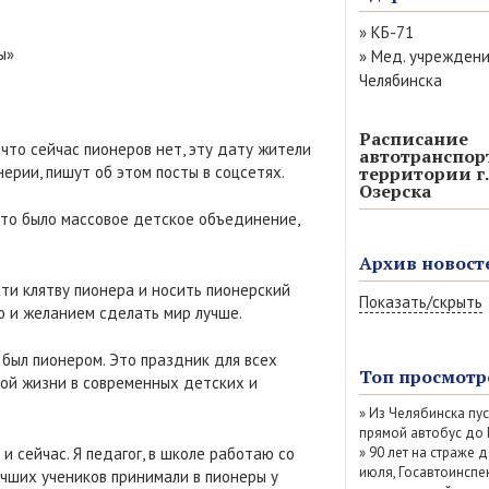
»
КБ-71
ы»
»
Мед. учрежден
Челябинска
Расписание
 что сейчас пионеров нет, эту дату жители
автотранспор
ерии, пишут об этом посты в соцсетях.
территории г.
Озерска
 Это было массовое детское объединение,
Архив новост
ти клятву пионера и носить пионерский
Показать/скрыть
ю и желанием сделать мир лучше.
Август 2026 (11)
 был пионером. Это праздник для всех
Июль 2026 (77)
Топ просмотр
ой жизни в современных детских и
Июнь 2026 (52)
»
Из Челябинска пу
Май 2026 (69)
прямой автобус до
Апрель 2026 (67
 сейчас. Я педагог, в школе работаю со
»
90 лет на страже д
Март 2026 (79)
июля, Госавтоинспе
учших учеников принимали в пионеры у