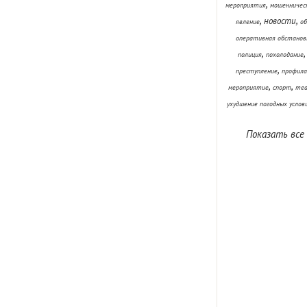
,
мероприятия
мошенничес
,
,
новости
явление
об
оперативная обстанов
,
полиция
похолодание
,
преступление
профила
,
,
мероприятие
спорт
теа
ухудшение погодных услов
Показать все