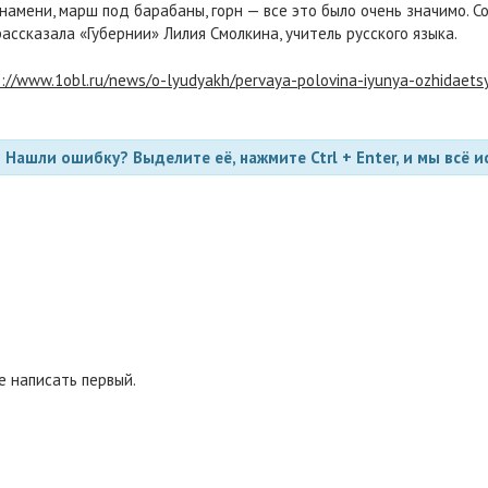
знамени, марш под барабаны, горн — все это было очень значимо.
ассказала «Губернии» Лилия Смолкина, учитель русского языка.
s://www.1obl.ru/news/o-lyudyakh/pervaya-polovina-iyunya-ozhidaet
Нашли ошибку? Выделите её, нажмите Ctrl + Enter, и мы всё и
 написать первый.