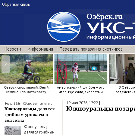
Обратная связь
Новости
Информация
Передать показания счетчиков
<
Озерск спортивный.Юный
Американский футбол — это
В Озёрск
чемпион по мотокроссу.
игра, где сила, скорость и
содействи
точный расчёт решают.
воспитанию я
|
19 мая 2026, 12:22
---
Вчера, 12:46
|
Общественная жизнь
Южноуральцы поздрав
Южноуральцы делятся
грибным урожаем в
соцсетях.
Южноуральцы
делятся грибным