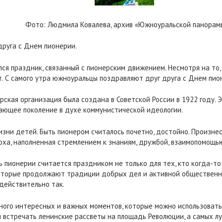
Фото: Людмила Ковалева, архив «Южноуральской панорам
руга с Днем пионерии.
ся праздник, связанный с пионерским движением. Несмотря на то,
. С самого утра южноуральцы поздравляют друг друга с Днем пион
рская организация была создана в Советской России в 1922 году.
ающее поколение в духе коммунистической идеологии.
зни детей. Быть пионером считалось почетно, достойно. Произнес
эпоха, наполненная стремлением к знаниям, дружбой, взаимопомощь
 пионерии считается праздником не только для тех, кто когда-то
 которые продолжают традиции добрых дел и активной общественн
действительно так.
ого интересных и важных моментов, которые можно использовать и
и встречать ленинские рассветы на площадь Революции, а самых л