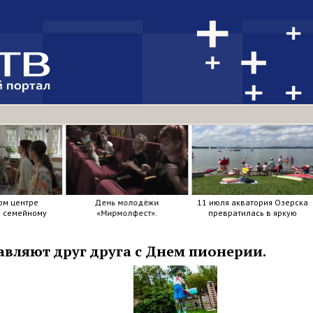
ом центре
День молодёжи
11 июля акватория Озерска
я семейному
«Мирмолфест».
превратилась в яркую
ркие краски .
мозаику из досок, весел и
улыбок.
ляют друг друга с Днем пионерии.