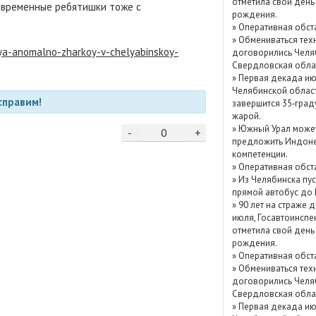
отметила свой день
 Современные ребятишки тоже с
Показать / скрыть
рождения.
»
Оперативная обст
архив
»
Обмениваться тех
sya-anomalno-zharkoy-v-chelyabinskoy-
договорились Челя
Свердловская обла
»
Первая декада ию
Челябинской облас
справим!
завершится 35‑град
жарой.
»
Южный Урал може
-
0
+
предложить Индоне
компетенции.
»
Оперативная обст
»
Из Челябинска пу
прямой автобус до
»
90 лет на страже д
июля, Госавтоинспе
отметила свой день
рождения.
»
Оперативная обст
»
Обмениваться тех
договорились Челя
Свердловская обла
»
Первая декада ию