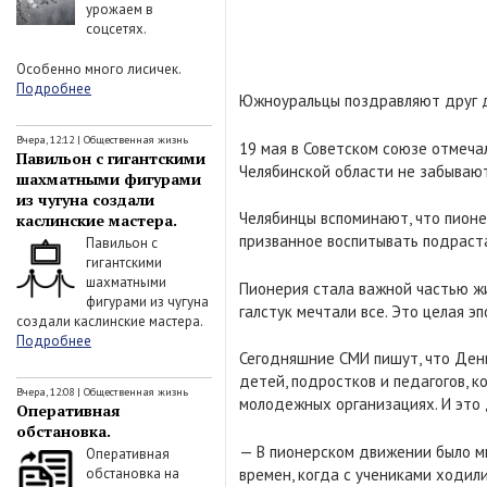
урожаем в
соцсетях.
Особенно много лисичек.
Подробнее
Южноуральцы поздравляют друг д
Вчера, 12:12
|
Общественная жизнь
19 мая в Советском союзе отмечал
Павильон с гигантскими
Челябинской области не забывают
шахматными фигурами
из чугуна создали
Челябинцы вспоминают, что пионе
каслинские мастера.
призванное воспитывать подраст
Павильон с
гигантскими
шахматными
Пионерия стала важной частью жи
фигурами из чугуна
галстук мечтали все. Это целая 
создали каслинские мастера.
Подробнее
Сегодняшние СМИ пишут, что День
детей, подростков и педагогов,
Вчера, 12:08
|
Общественная жизнь
молодежных организациях. И это 
Оперативная
обстановка.
— В пионерском движении было мн
Оперативная
времен, когда с учениками ходил
обстановка на