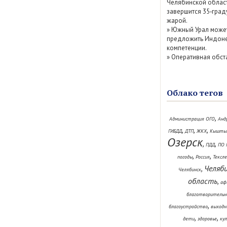
Челябинской облас
завершится 35‑град
жарой.
»
Южный Урал може
предложить Индоне
компетенции.
»
Оперативная обст
Облако тегов
,
Администрация ОГО
Анд
,
,
,
ГИБДД
ДТП
ЖКХ
Кышты
Озерск
,
,
ПДД
ПО 
,
,
погоды
Россия
Тексл
Челяб
,
Челябинск
область
,
аф
благотворительн
,
благоустройство
выходн
,
,
дети
здоровье
ку