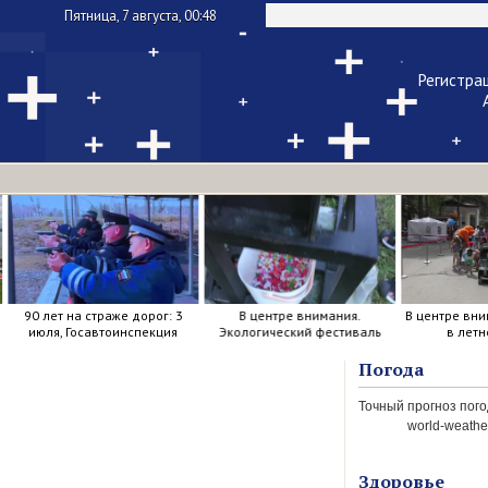
Пятница, 7 августа, 00:48
Регистра
Чужой ком
Напомнить па
90 лет на страже дорог: 3
В центре внимания.
В центре вни
июля, Госавтоинспекция
Экологический фестиваль
в летн
отметила свой день
рождения.
Погода
world-weather
Здоровье