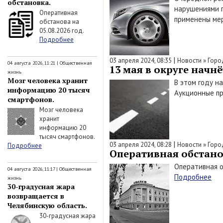
обстановка.
нарушениями п
Оперативная
применены ме
обстанова на
05.08.2026 год.
Подробнее
|
03 апреля 2024, 08:35
Новости
»
Горо
04 августа 2026, 11:21
|
Общественная
13 мая в округе начн
жизнь
Мозг человека хранит
В этом году н
информацию 20 тысяч
Аукционные пр
смартфонов.
Мозг человека
хранит
информацию 20
тысяч смартфонов.
|
03 апреля 2024, 08:28
Новости
»
Горо
Подробнее
Оперативная обстанов
Оперативная о
04 августа 2026, 11:17
|
Общественная
Подробнее
жизнь
30-градусная жара
возвращается в
Челябинскую область.
30-градусная жара