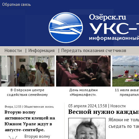
Обратная связь
Новости
Информация
Передать показания счетчиков
<
В Озёрском центре
День молодёжи
11 июля аква
содействия семейному
«Мирмолфест».
превратил
воспитанию яркие краски .
мозаику из д
улы
|
03 апреля 2024, 13:58
Новости
Вчера, 12:33
|
Общественная жизнь
Весной нужно каждый
Вторую волну
активности клещей на
Яблоки не тол
Южном Урале ждут в
съедать по та
августе-сентябре.
Вторую волну