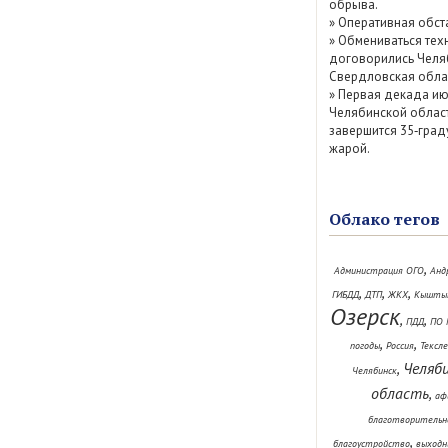
обрыва.
»
Оперативная обст
»
Обмениваться тех
договорились Челя
Свердловская обла
»
Первая декада ию
Челябинской облас
завершится 35‑град
жарой.
Облако тегов
,
Администрация ОГО
Анд
,
,
,
ГИБДД
ДТП
ЖКХ
Кышты
Озерск
,
,
ПДД
ПО 
,
,
погоды
Россия
Тексл
Челяб
,
Челябинск
область
,
аф
благотворительн
,
благоустройство
выходн