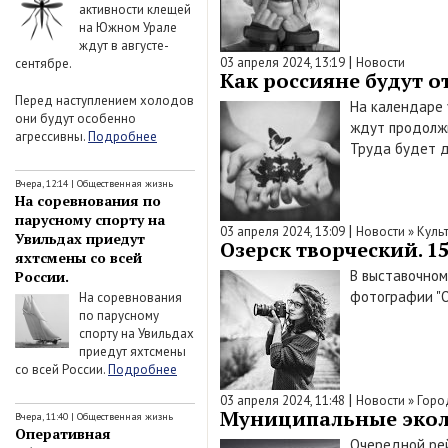
активности клещей
на Южном Урале
ждут в августе-
|
03 апреля 2024, 13:19
Новости
сентябре.
Как россияне будут о
Перед наступлением холодов
На календаре 
они будут особенно
ждут продолжи
агрессивны.
Подробнее
Труда будет д
Вчера, 12:14
|
Общественная жизнь
На соревнования по
парусному спорту на
|
03 апреля 2024, 13:09
Новости
»
Куль
Увильдах приедут
Озерск творческий. 1
яхтсмены со всей
В выставочном
России.
фотографии "О
На соревнования
по парусному
спорту на Увильдах
приедут яхтсмены
со всей России.
Подробнее
|
03 апреля 2024, 11:48
Новости
»
Горо
Муниципальные экол
Вчера, 11:40
|
Общественная жизнь
Оперативная
Очередной рей