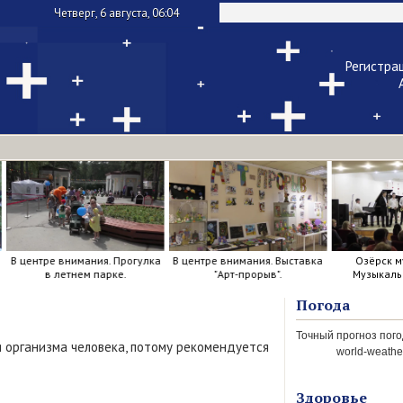
Четверг, 6 августа, 06:04
Регистра
Чужой ком
Напомнить па
В центре внимания. Прогулка
В центре внимания. Выставка
Озёрск м
в летнем парке.
"Арт-прорыв".
Музыкаль
Погода
я организма человека, потому рекомендуется
world-weather
Здоровье