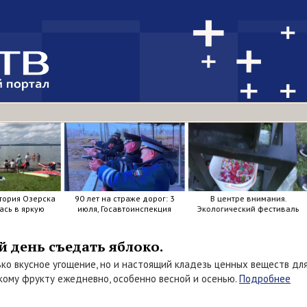
тория Озерска
90 лет на страже дорог: 3
В центре внимания.
ась в яркую
июля, Госавтоинспекция
Экологический фестиваль
осок, весел и
отметила свой день
бок.
рождения.
 день съедать яблоко.
ько вкусное угощение, но и настоящий кладезь ценных веществ дл
кому фрукту ежедневно, особенно весной и осенью.
Подробнее