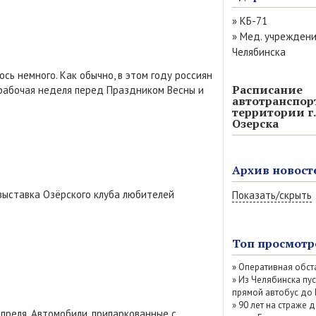
»
КБ-71
»
Мед. учрежден
Челябинска
сь немного. Как обычно, в этом году россиян
Расписание
рабочая неделя перед Праздником Весны и
автотранспор
территории г.
Озерска
Архив новост
выставка Озёрского клуба любителей
Показать/скрыть
Август 2026 (6)
Июль 2026 (77)
Топ просмотр
Июнь 2026 (52)
»
Оперативная обст
Май 2026 (69)
»
Из Челябинска пу
Апрель 2026 (67
прямой автобус до
Март 2026 (79)
»
90 лет на страже д
апреля. Автомобили, припаркованные с