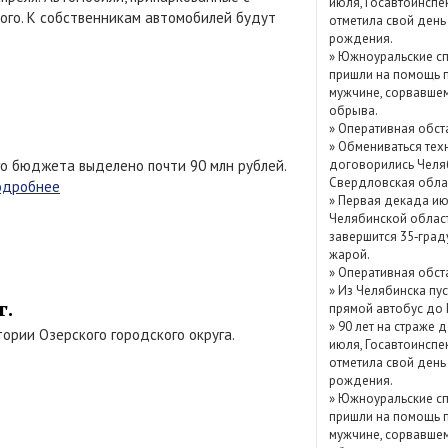
июля, Госавтоинспе
ского. К собственникам автомобилей будут
Показать / скрыть
отметила свой день
рождения.
архив
»
Южноуральские сп
пришли на помощь 
мужчине, сорвавшем
обрыва.
»
Оперативная обст
»
Обмениваться тех
го бюджета выделено почти 90 млн рублей.
договорились Челя
Свердловская обла
одробнее
»
Первая декада ию
Челябинской облас
завершится 35‑град
жарой.
»
Оперативная обст
»
Из Челябинска пу
г.
прямой автобус до
»
90 лет на страже д
ории Озерского городского округа.
июля, Госавтоинспе
отметила свой день
рождения.
»
Южноуральские сп
пришли на помощь 
мужчине, сорвавшем