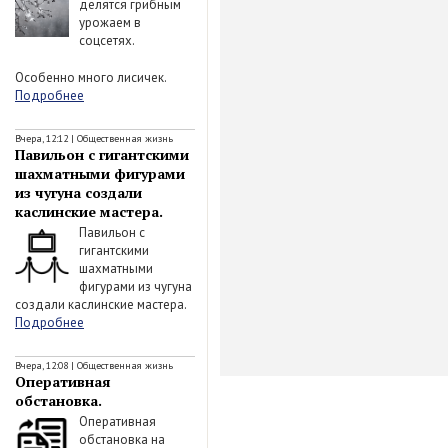
делятся грибным
урожаем в
соцсетях.
Особенно много лисичек.
Подробнее
Вчера, 12:12
|
Общественная жизнь
Павильон с гигантскими
шахматными фигурами
из чугуна создали
каслинские мастера.
Павильон с
гигантскими
шахматными
фигурами из чугуна
создали каслинские мастера.
Подробнее
Вчера, 12:08
|
Общественная жизнь
Оперативная
обстановка.
Оперативная
обстановка на