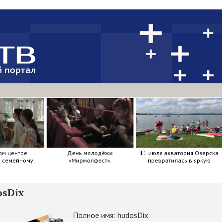
олодёжи
11 июля акватория Озерска
90 лет на страже дорог: 3
лфест».
превратилась в яркую
июля, Госавтоинспекция
мозаику из досок, весел и
отметила свой день
улыбок.
рождения.
osDix
Полное имя: hudosDix