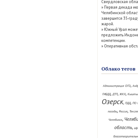
Свердловская обла
»
Первая декада ию
Челябинской облас
завершится 35‑град
жарой.
»
Южный Урал може
предложить Индоне
компетенции.
»
Оперативная обст
Облако тегов
,
Администрация ОГО
Анд
,
,
,
ГИБДД
ДТП
ЖКХ
Кышты
Озерск
,
,
ПДД
ПО 
,
,
погоды
Россия
Тексл
,
Челяб
Челябинск
область
,
аф
благотворительн