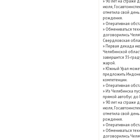
»
90 лет на страже д
Март 2026 (79)
июля, Госавтоинспе
отметила свой день
рождения.
Показать / скрыт
»
Оперативная обст
архив
»
Обмениваться тех
договорились Челя
Свердловская обла
»
Первая декада ию
Челябинской облас
завершится 35‑град
жарой.
»
Южный Урал може
предложить Индоне
компетенции.
»
Оперативная обст
»
Из Челябинска пу
прямой автобус до
»
90 лет на страже д
июля, Госавтоинспе
отметила свой день
рождения.
»
Оперативная обст
»
Обмениваться тех
договорились Челя