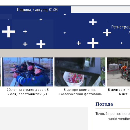
Пятница, 7 августа, 01:03
Регистра
Чужой ко
Напомнить 
В центре внимания.
В центре внимания. Прогулка
В центре вни
Экологический фестиваль
в летнем парке.
"Арт-
Погода
world-weather