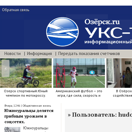
Обратная связь
Новости
Информация
Передать показания счетчиков
<
Американский футбол — это
В Озёрском центре
День м
игра, где сила, скорость и
содействия семейному
«Мирмо
точный расчёт решают.
воспитанию яркие краски .
Вчера, 12:46
|
Общественная жизнь
Южноуральцы делятся
»
Пользователь: hud
грибным урожаем в
соцсетях.
Южноуральцы