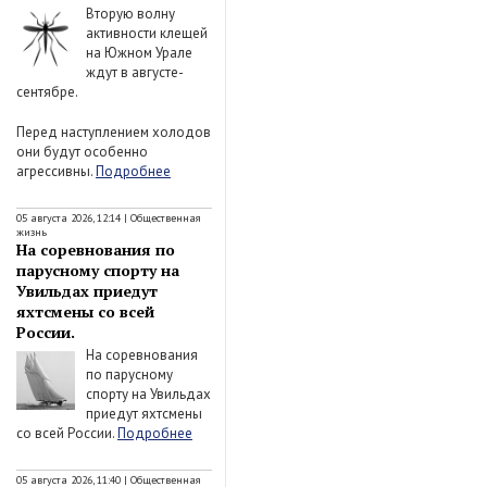
Вторую волну
активности клещей
на Южном Урале
ждут в августе-
сентябре.
Перед наступлением холодов
они будут особенно
агрессивны.
Подробнее
05 августа 2026, 12:14
|
Общественная
жизнь
На соревнования по
парусному спорту на
Увильдах приедут
яхтсмены со всей
России.
На соревнования
по парусному
спорту на Увильдах
приедут яхтсмены
со всей России.
Подробнее
05 августа 2026, 11:40
|
Общественная