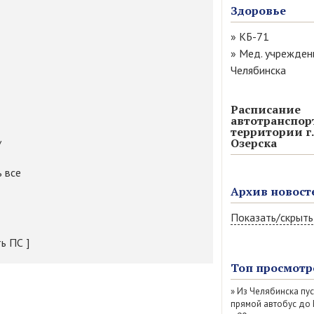
Здоровье
»
КБ-71
»
Мед. учрежден
Челябинска
Расписание
автотранспор
территории г.
Озерска
/
 все
Архив новост
Показать/скрыть
ть ПС ]
Август 2026 (11
Июль 2026 (77)
Топ просмотр
Июнь 2026 (52)
»
Из Челябинска пу
Май 2026 (69)
прямой автобус до
Апрель 2026 (67