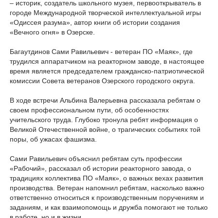
– историк, создатель школьного музея, первооткрыватель в
городе Международной творческой интеллектуальной игры
«Одиссея разума», автор книги об истории создания
«Вечного огня» в Озерске.
Багаутдинов Сами Равильевич - ветеран ПО «Маяк», где
трудился аппаратчиком на реакторном заводе, в настоящее
время является председателем гражданско-патриотической
комиссии Совета ветеранов Озерского городского округа.
В ходе встречи Альбина Валерьевна рассказала ребятам о
своем профессиональном пути, об особенностях
учительского труда. Глубоко тронула ребят информация о
Великой Отечественной войне, о трагических событиях той
поры, об ужасах фашизма.
Сами Равильевич объяснил ребятам суть профессии
«Рабочий», рассказал об истории реакторного завода, о
традициях коллектива ПО «Маяк», о важных вехах развития
производства. Ветеран напомнил ребятам, насколько важно
ответственно относиться к производственным поручениям и
заданиям, и как взаимопомощь и дружба помогают не только
в работе, но и в жизни.