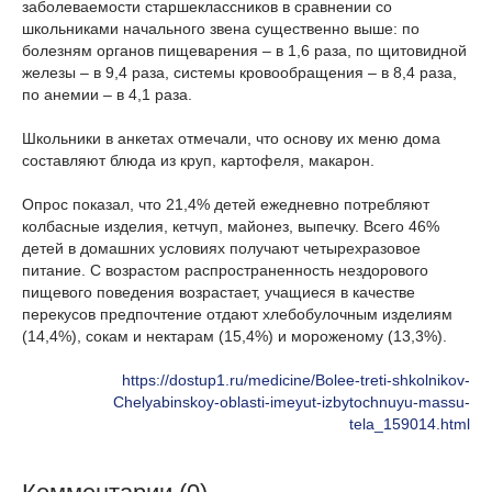
заболеваемости старшеклассников в сравнении со
школьниками начального звена существенно выше: по
болезням органов пищеварения – в 1,6 раза, по щитовидной
железы – в 9,4 раза, системы кровообращения – в 8,4 раза,
по анемии – в 4,1 раза.
Школьники в анкетах отмечали, что основу их меню дома
составляют блюда из круп, картофеля, макарон.
Опрос показал, что 21,4% детей ежедневно потребляют
колбасные изделия, кетчуп, майонез, выпечку. Всего 46%
детей в домашних условиях получают четырехразовое
питание. С возрастом распространенность нездорового
пищевого поведения возрастает, учащиеся в качестве
перекусов предпочтение отдают хлебобулочным изделиям
(14,4%), сокам и нектарам (15,4%) и мороженому (13,3%).
https://dostup1.ru/medicine/Bolee-treti-shkolnikov-
Chelyabinskoy-oblasti-imeyut-izbytochnuyu-massu-
tela_159014.html