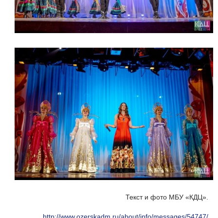
Текст и фото МБУ «КДЦ».
http://www.ozerskadm.ru/about/info/messages/54747/