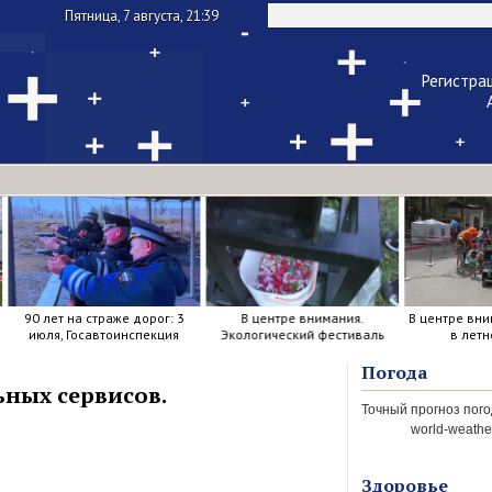
Пятница, 7 августа, 21:39
Регистра
Чужой ком
Напомнить па
90 лет на страже дорог: 3
В центре внимания.
В центре вни
июля, Госавтоинспекция
Экологический фестиваль
в летн
отметила свой день
рождения.
Погода
ных сервисов.
world-weather
Здоровье