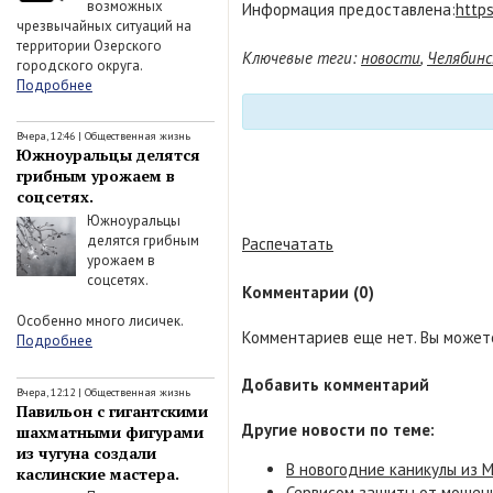
возможных
Информация предоставлена:
https
чрезвычайных ситуаций на
территории Озерского
Ключевые теги:
новости
,
Челябинс
городского округа.
Подробнее
Вчера, 12:46
|
Общественная жизнь
Южноуральцы делятся
грибным урожаем в
соцсетях.
Южноуральцы
делятся грибным
Распечатать
урожаем в
соцсетях.
Комментарии (0)
Особенно много лисичек.
Комментариев еще нет. Вы можете
Подробнее
Добавить комментарий
Вчера, 12:12
|
Общественная жизнь
Павильон с гигантскими
Другие новости по теме:
шахматными фигурами
из чугуна создали
В новогодние каникулы из 
каслинские мастера.
Сервисом защиты от мошенн