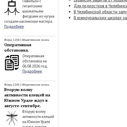
Павильон с
Для подростков в Челябинск
гигантскими
шахматными
В Челябинской области зап
фигурами из чугуна
В южноуральских школах зап
создали каслинские мастера.
Подробнее
Вчера, 12:08
|
Общественная жизнь
Оперативная
обстановка.
Оперативная
обстановка на
06.08.2026 год.
Подробнее
Вчера, 12:05
|
Общественная жизнь
Вторую волну
активности клещей на
Южном Урале ждут в
августе-сентябре.
Вторую волну
активности клещей
на Южном Урале
ждут в августе-