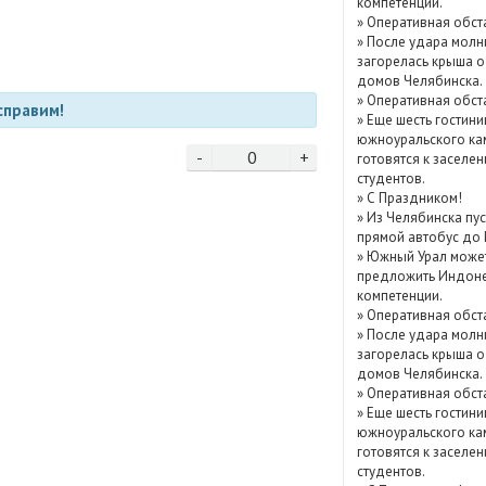
компетенции.
Показать / скрыть
»
Оперативная обст
»
После удара молн
архив
загорелась крыша о
домов Челябинска.
»
Оперативная обст
справим!
»
Еще шесть гостини
южноуральского ка
-
0
+
готовятся к заселе
студентов.
»
С Праздником!
»
Из Челябинска пу
прямой автобус до
»
Южный Урал може
предложить Индоне
компетенции.
»
Оперативная обст
»
После удара молн
загорелась крыша о
домов Челябинска.
»
Оперативная обст
»
Еще шесть гостини
южноуральского ка
готовятся к заселе
студентов.