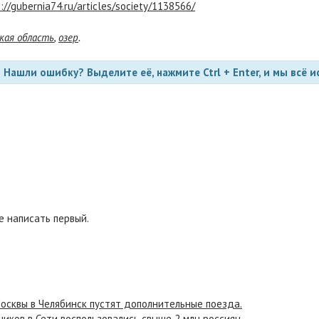
://gubernia74.ru/articles/society/1138566/
кая область
,
озер
.
Нашли ошибку? Выделите её, нажмите Ctrl + Enter, и мы всё и
 написать первый.
Москвы в Челябинск пустят дополнительные поезда.
иков в Сети воспользовались свыше 2 млн россиян.