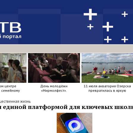
ом центре
День молодёжи
11 июля акватория Озерска
я семейному
«Мирмолфест».
превратилась в яркую
ркие краски .
мозаику из досок, весел и
улыбок.
ественная жизнь
 единой платформой для ключевых школь