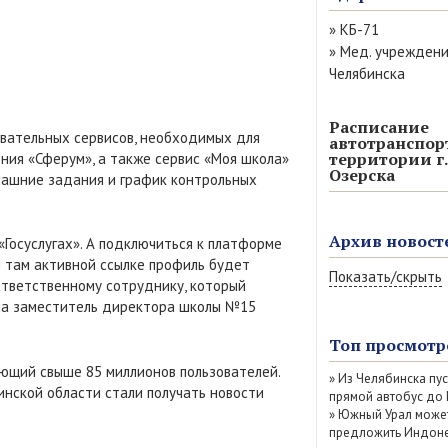
»
КБ-71
»
Мед. учрежден
Челябинска
Расписание
вательных сервисов, необходимых для
автотранспор
территории г.
ния «Сферум», а также сервис «Моя школа»
Озерска
машние задания и график контрольных
Архив новост
Госуслугах». А подключиться к платформе
 там активной ссылке профиль будет
Показать/скрыть
ответственному сотруднику, который
ила заместитель директора школы №15
Август 2026 (13)
Июль 2026 (77)
Топ просмотр
Июнь 2026 (52)
ющий свыше 85 миллионов пользователей.
»
Из Челябинска пу
Май 2026 (69)
инской области стали получать новости
прямой автобус до
Апрель 2026 (67
»
Южный Урал може
Март 2026 (79)
предложить Индоне