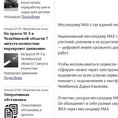
могут начать
переработку шин в
сырье для детских
площадок.
Подробнее
Мессенджер MAX стал единой пла
Сегодня, 07:39
|
Общественная жизнь
На трассе М-5 в
Национальный мессенджер MAX с
Челябинской области 7
учителей, учеников и их родител
августа полностью
— цифровой аналог школьного док
перекроют движение.
работ.
На трассе М-5 в
Челябинской
области 7 августа
Чтобы воспользоваться сервисом 
полностью
«Сферум» можно через электронн
перекроют движение.
подключен ко всем услугам серви
Подробнее
поможет с подключением к платф
Челябинска Дарья Клычкова.
Сегодня, 07:30
|
Общественная жизнь
Оперативная
Отметим, сегодня мессенджер MA
обстановка.
Он объединяет в себе разные сер
Оперативная
ЖКХ через мессенджер MAX.
обстановка и
прогноз