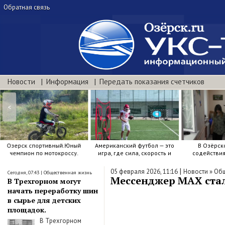
Обратная связь
Новости
Информация
Передать показания счетчиков
<
Озерск спортивный.Юный
Американский футбол — это
В Озёрск
чемпион по мотокроссу.
игра, где сила, скорость и
содействи
точный расчёт решают.
воспитанию я
|
05 февраля 2026, 11:16
Новости
»
Общ
Сегодня, 07:43
|
Общественная жизнь
Мессенджер MAX стал
В Трехгорном могут
начать переработку шин
в сырье для детских
площадок.
В Трехгорном