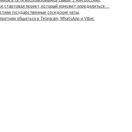
е стартовал проект, который поможет определиться ...
устили государственные соседские чаты.
ретили общаться в Telegram, WhatsApp и Viber.