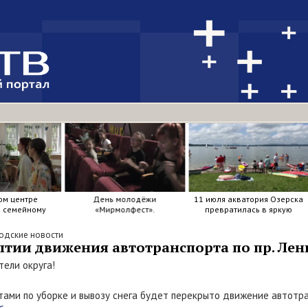
ом центре
День молодёжи
11 июля акватория Озерска
я семейному
«Мирмолфест».
превратилась в яркую
ркие краски .
мозаику из досок, весел и
улыбок.
одские новости
тии движения автотранспорта по пр. Лен
ели округа!
отами по уборке и вывозу снега будет перекрыто движение автот