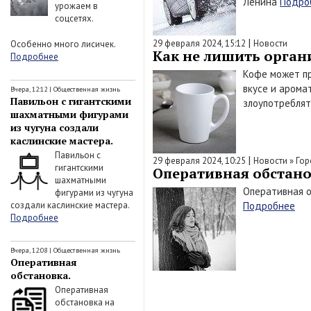
Ленина
Подро
урожаем в
соцсетях.
|
29 февраля 2024, 15:12
Новости
Особенно много лисичек.
Как не лишить орган
Подробнее
Кофе может пр
вкусе и арома
Вчера, 12:12
|
Общественная жизнь
Павильон с гигантскими
злоупотреблят
шахматными фигурами
из чугуна создали
каслинские мастера.
Павильон с
|
29 февраля 2024, 10:25
Новости
»
Гор
гигантскими
Оперативная обстанов
шахматными
Оперативная о
фигурами из чугуна
создали каслинские мастера.
Подробнее
Подробнее
Вчера, 12:08
|
Общественная жизнь
Оперативная
обстановка.
Оперативная
обстановка на