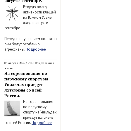
августе-сентябре.
Вторую волну
активности клещей
на Южном Урале
ждут в августе-
сентябре.
Перед наступлением холодов
они будут особенно
агрессивны.
Подробнее
05 августа 2026, 12:14
|
Общественная
жизнь
На соревнования по
парусному спорту на
Увильдах приедут
яхтсмены со всей
России.
На соревнования
по парусному
спорту на Увильдах
приедут яхтсмены
со всей России.
Подробнее