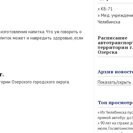
»
КБ-71
»
Мед. учрежден
Челябинска
изготовления напитка. Что уж говорить о
Расписание
питок может и навредить здоровью, если
автотранспор
территории г.
Озерска
Архив новост
г.
ории Озерского городского округа.
Показать/скрыть
Август 2026 (11)
Июль 2026 (77)
Топ просмотр
Июнь 2026 (52)
»
Из Челябинска пу
Май 2026 (69)
прямой автобус до
Апрель 2026 (67
»
90 лет на страже д
Март 2026 (79)
июля, Госавтоинспе