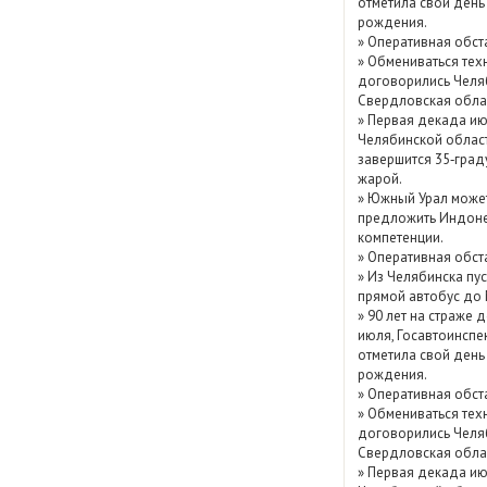
отметила свой день
Показать / скрыть
рождения.
»
Оперативная обст
архив
»
Обмениваться тех
договорились Челя
Свердловская обла
»
Первая декада ию
Челябинской облас
завершится 35‑град
жарой.
»
Южный Урал може
предложить Индоне
компетенции.
»
Оперативная обст
»
Из Челябинска пу
прямой автобус до
»
90 лет на страже д
июля, Госавтоинспе
отметила свой день
рождения.
»
Оперативная обст
»
Обмениваться тех
договорились Челя
Свердловская обла
»
Первая декада ию