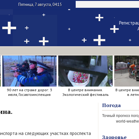
Пятница, 7 августа, 04:15
Регистра
Чужой ком
Напомнить па
90 лет на страже дорог: 3
В центре внимания.
В центре вни
июля, Госавтоинспекция
Экологический фестиваль
в летн
отметила свой день
рождения.
Погода
ина.
world-weather
ранспорта на следующих участках проспекта
Здоровье