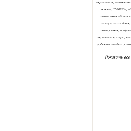
,
мероприятия
мошенничес
,
,
новости
явление
об
оперативная обстанов
,
полиция
похолодание
,
преступление
профила
,
,
мероприятие
спорт
теа
ухудшение погодных услов
Показать все