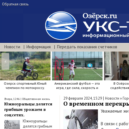
Обратная связь
Новости
Информация
Передать показания счетчиков
<
Озерск спортивный.Юный
Американский футбол — это
В Озёрск
чемпион по мотокроссу.
игра, где сила, скорость и
содействи
точный расчёт решают.
воспитанию я
|
29 февраля 2024, 15:29
Новости
»
Гор
Вчера, 12:46
|
Общественная жизнь
О временном перекры
Южноуральцы делятся
грибным урожаем в
Уважаемые жит
соцсетях.
Южноуральцы
В связи с раб
делятся грибным