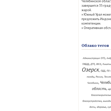
Челябинской облас
завершится 35‑град
жарой.
»
Южный Урал може
предложить Индоне
компетенции.
»
Оперативная обст
Облако тегов
,
Администрация ОГО
Анд
,
,
,
ГИБДД
ДТП
ЖКХ
Кышты
Озерск
,
,
ПДД
ПО 
,
,
погоды
Россия
Тексл
Челяб
,
Челябинск
область
,
аф
благотворительн
,
благоустройство
выходн
,
,
дети
здоровье
ку