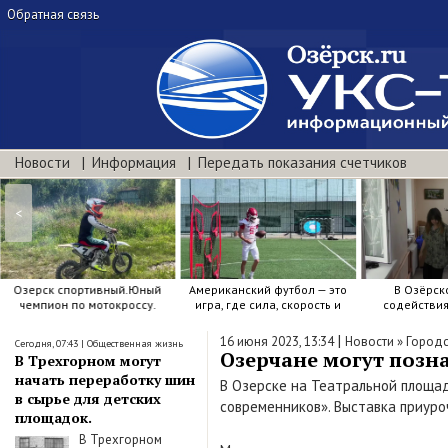
Обратная связь
Новости
Информация
Передать показания счетчиков
<
Озерск спортивный.Юный
Американский футбол — это
В Озёрск
чемпион по мотокроссу.
игра, где сила, скорость и
содействи
точный расчёт решают.
воспитанию я
|
16 июня 2023, 13:34
Новости
»
Городс
Сегодня, 07:43
|
Общественная жизнь
Озерчане могут позн
В Трехгорном могут
начать переработку шин
В Озерске на Театральной площад
в сырье для детских
современников». Выставка приуро
площадок.
В Трехгорном