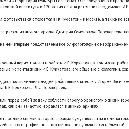
аммой «Территория культуры Росатома». Оно приурочено к праздн
атовский институт» и 120-летия со дня рождения академиков И.В. 
ая фотовыставка откроется в ГК «Росатом» в Москве, а также во 
тографии из личного архива Дмитрия Семеновича Переверзева, по
о на ней впервые представлены все 37 фотографий с изображение
енный период жизни и работы И.В. Курчатова, в том числе, рабо
азные моменты жизни И.В. Курчатова, его общение с коллегами, со
дают воспоминания людей, работавших вместе с Игорем Васильевиче
а, Б.В. Броховича, Д.С. Переверзева.
вили перед собой задачу соблюсти строгую хронологию жизни гер
ак, как они зачастую и хранятся в личных архивах.
еть редкие снимки, которые впервые будут показаны в едином эк
емейные фотографии, до этого широко не публиковались. Уличный