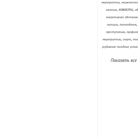
,
мероприятия
мошенничес
,
,
новости
явление
об
оперативная обстанов
,
полиция
похолодание
,
преступление
профила
,
,
мероприятие
спорт
теа
ухудшение погодных услов
Показать все