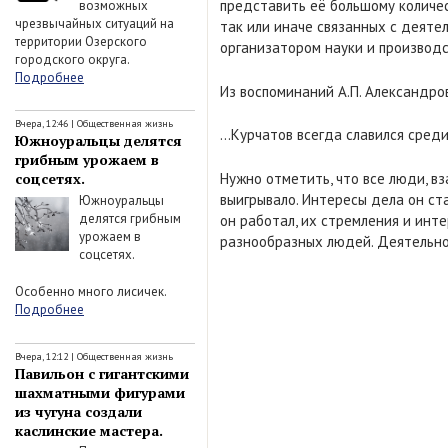
представить её большому количе
возможных
чрезвычайных ситуаций на
так или иначе связанных с деятел
территории Озерского
организатором науки и производс
городского округа.
Подробнее
Из воспоминаний А.П. Александро
Вчера, 12:46
|
Общественная жизнь
…Курчатов всегда славился среди
Южноуральцы делятся
грибным урожаем в
Нужно отметить, что все люди, в
соцсетях.
выигрывало. Интересы дела он ста
Южноуральцы
делятся грибным
он работал, их стремления и инт
урожаем в
разнообразных людей. Деятельнос
соцсетях.
Особенно много лисичек.
Подробнее
Вчера, 12:12
|
Общественная жизнь
Павильон с гигантскими
шахматными фигурами
из чугуна создали
каслинские мастера.