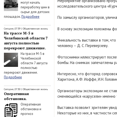
Мероприятие организовано прогр
могут начать
исследовательского центра «Курч
переработку шин в
сырье для детских
площадок.
Подробнее
По замыслу организаторов, уличн
В основу экспозиции положены фо
Сегодня, 07:39
|
Общественная жизнь
На трассе М-5 в
Челябинской области 7
Уникальность выставки в том, чт
августа полностью
человеку – Д. С. Переверзеву.
перекроют движение.
На трассе М-5 в
Фотоснимки иллюстрируют послево
Челябинской
бомбы. На снимках запечатлены р
области 7 августа
полностью
перекроют движение.
Интересно, что фоторяд сопровож
Подробнее
Харитона, А.Ф. Иоффе, И.Н. Головин
Сегодня, 07:30
|
Общественная жизнь
Организаторы экспозиции не ста
Оперативная
сменяющейся «карусели» именно т
обстановка.
Оперативная
Выставка позволит зрителям увид
обстановка и
Некоторые из них, в частности с
прогноз