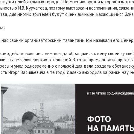
ству жителей атомных городов. По мнению организаторов, в кажд
ьностью И.В. Курчатова, поэтому выставка и воспоминания, связан
тва, для многих зрителей будут очень личными, касающимися бли
ва:
 нас своими организаторскими талантами. Мы называли его «Гене
заимодействовавшие с ним, всегда обращались к нему своей лучшей
вил выше человеческих отношений. В то же время он ясно предста
ересы и умел одновременно с пользой для дела создать обстановк
ть Игоря Васильевича в те годы далеко выходила за рамки научн