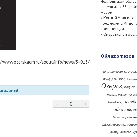
Челябинской облас
завершится 35‑град
жарой.
»
Южный Урал може
предложить Индоне
компетенции.
»
Оперативная обст
Облако тегов
://www.ozerskadm.ru/about/info/news/54915/
,
Администрация ОГО
Анд
,
,
,
ГИБДД
ДТП
ЖКХ
Кышты
Озерск
,
,
ПДД
ПО 
справим!
,
,
погоды
Россия
Тексл
Челяб
,
Челябинск
-
0
+
область
,
аф
благотворительн
,
благоустройство
выходн
,
,
дети
здоровье
ку