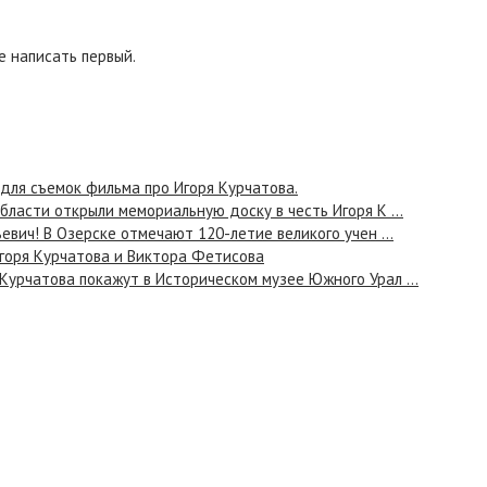
 написать первый.
для съемок фильма про Игоря Курчатова.
бласти открыли мемориальную доску в честь Игоря К ...
евич! В Озерске отмечают 120-летие великого учен ...
Игоря Курчатова и Виктора Фетисова
Курчатова покажут в Историческом музее Южного Урал ...