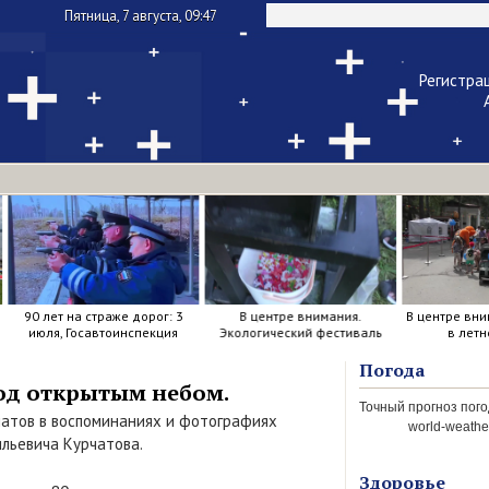
Пятница, 7 августа, 09:47
Регистра
Чужой ком
Напомнить па
90 лет на страже дорог: 3
В центре внимания.
В центре вни
июля, Госавтоинспекция
Экологический фестиваль
в летн
отметила свой день
рождения.
Погода
од открытым небом.
чатов в воспоминаниях и фотографиях
world-weather
ильевича Курчатова.
Здоровье