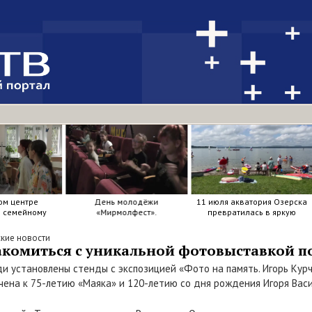
ом центре
День молодёжи
11 июля акватория Озерска
я семейному
«Мирмолфест».
превратилась в яркую
ркие краски .
мозаику из досок, весел и
улыбок.
кие новости
акомиться с уникальной фотовыставкой п
и установлены стенды с экспозицией «Фото на память. Игорь Кур
чена к 75-летию «Маяка» и 120-летию со дня рождения Игоря Вас