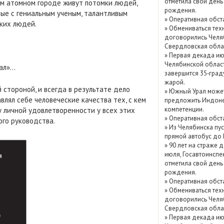
отметила свой день
ом атомном городе живут потомки людей,
Показать / скрыть
рождения.
ные с гениальным ученым, талантливым
»
Оперативная обст
архив
зких людей.
»
Обмениваться тех
договорились Челя
Свердловская обла
»
Первая декада ию
Челябинской облас
рал»…
завершится 35‑град
жарой.
 стороной, и всегда в результате дело
»
Южный Урал може
влял себе человеческие качества тех, с кем
предложить Индоне
компетенции.
у личной удовлетворенности у всех этих
»
Оперативная обст
ого руководства.
»
Из Челябинска пу
прямой автобус до
»
90 лет на страже д
июля, Госавтоинспе
отметила свой день
рождения.
»
Оперативная обст
»
Обмениваться тех
договорились Челя
Свердловская обла
»
Первая декада ию