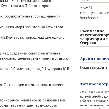
ованию 80-летия национального
Курчатова и А.П. Александрова.
»
КБ-71
»
Мед. учрежден
всех городах атомной промышленности.
Челябинска
мощника Игоря Васильевича Курчатова.
Расписание
автотранспор
м И.В.Курчатова, принадлежащие одному
территории г.
Озерска
ту над созданием советской атомной
ратниками, членами семьи, минуты отдыха.
Архив новост
Показать/скрыть
м: А.П. Александрова, Г.Н. Флерова, Ю.Б.
Август 2026 (13)
Июль 2026 (77)
Топ просмотр
оя. Фотографии представлены в режиме
Июнь 2026 (52)
»
Из Челябинска пу
Май 2026 (69)
прямой автобус до
Апрель 2026 (67
спонируемом комплексе из 37 предметов.
»
90 лет на страже д
Март 2026 (79)
 формат выставки даёт возможность
июля, Госавтоинспе