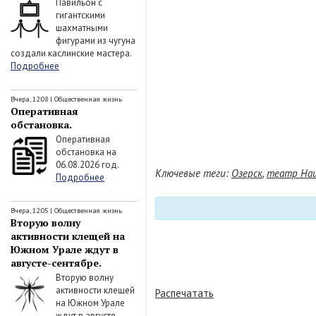
Павильон с
гигантскими
шахматными
фигурами из чугуна
создали каслинские мастера.
Подробнее
Вчера, 12:08
|
Общественная жизнь
Оперативная
обстановка.
Оперативная
обстановка на
06.08.2026 год.
Ключевые теги:
Озерск
,
театр На
Подробнее
Вчера, 12:05
|
Общественная жизнь
Вторую волну
активности клещей на
Южном Урале ждут в
августе-сентябре.
Вторую волну
активности клещей
Распечатать
на Южном Урале
ждут в августе-