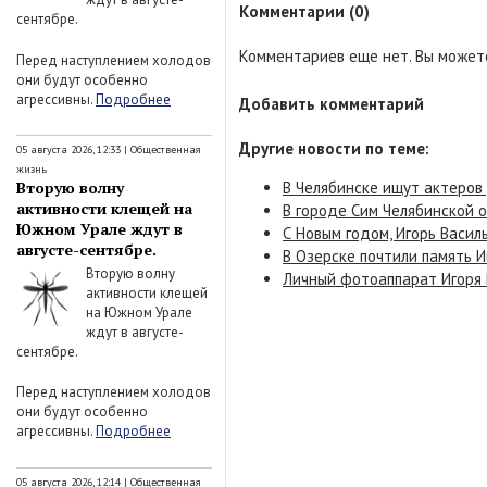
Комментарии (0)
сентябре.
Комментариев еще нет. Вы можете
Перед наступлением холодов
они будут особенно
агрессивны.
Подробнее
Добавить комментарий
Другие новости по теме:
05 августа 2026, 12:33
|
Общественная
жизнь
В Челябинске ищут актеров 
Вторую волну
активности клещей на
В городе Сим Челябинской о
Южном Урале ждут в
С Новым годом, Игорь Василь
августе-сентябре.
В Озерске почтили память 
Вторую волну
Личный фотоаппарат Игоря 
активности клещей
на Южном Урале
ждут в августе-
сентябре.
Перед наступлением холодов
они будут особенно
агрессивны.
Подробнее
05 августа 2026, 12:14
|
Общественная