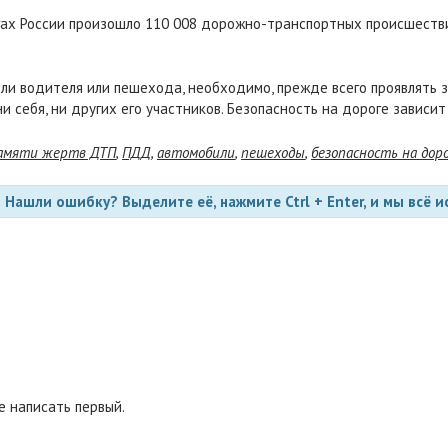
гах России произошло 110 008 дорожно-транспортных происшествий
оли водителя или пешехода, необходимо, прежде всего проявлять 
и себя, ни других его участников. Безопасность на дороге зависит
памяти жертв ДТП
,
ПДД
,
автомобили
,
пешеходы
,
безопасность на дор
Нашли ошибку? Выделите её, нажмите Ctrl + Enter, и мы всё и
 написать первый.