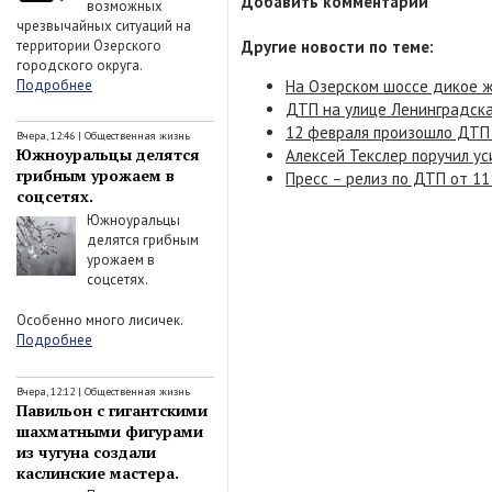
Добавить комментарий
возможных
чрезвычайных ситуаций на
территории Озерского
Другие новости по теме:
городского округа.
Подробнее
На Озерском шоссе дикое ж
ДТП на улице Ленинградска
12 февраля произошло ДТП 
Вчера, 12:46
|
Общественная жизнь
Южноуральцы делятся
Алексей Текслер поручил ус
грибным урожаем в
Пресс – релиз по ДТП от 11
соцсетях.
Южноуральцы
делятся грибным
урожаем в
соцсетях.
Особенно много лисичек.
Подробнее
Вчера, 12:12
|
Общественная жизнь
Павильон с гигантскими
шахматными фигурами
из чугуна создали
каслинские мастера.