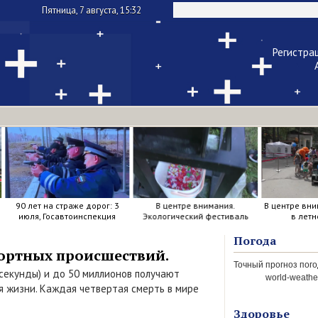
Пятница, 7 августа, 15:32
Регистра
Чужой ком
Напомнить па
В центре внимания.
В центре внимания. Прогулка
В центре вни
Экологический фестиваль
в летнем парке.
"Арт-
Погода
портных происшествий.
 секунды) и до 50 миллионов получают
world-weather
я жизни. Каждая четвертая смерть в мире
Здоровье