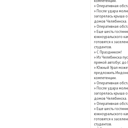
компетенции.
Показать / скрыть
»
Оперативная обст
»
После удара молн
архив
загорелась крыша о
домов Челябинска.
»
Оперативная обст
»
Еще шесть гостини
южноуральского ка
готовятся к заселе
студентов.
»
С Праздником!
»
Из Челябинска пу
прямой автобус до
»
Южный Урал може
предложить Индоне
компетенции.
»
Оперативная обст
»
После удара молн
загорелась крыша о
домов Челябинска.
»
Оперативная обст
»
Еще шесть гостини
южноуральского ка
готовятся к заселе
студентов.