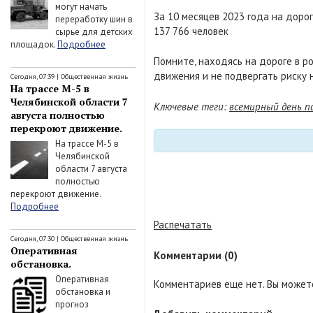
могут начать
За 10 месяцев 2023 года на доро
переработку шин в
137 766 человек
сырье для детских
площадок.
Подробнее
Помните, находясь на дороге в р
движения и не подвергать риску н
Сегодня, 07:39
|
Общественная жизнь
На трассе М-5 в
Челябинской области 7
Ключевые теги:
всемирный день 
августа полностью
перекроют движение.
На трассе М-5 в
Челябинской
области 7 августа
полностью
перекроют движение.
Подробнее
Распечатать
Сегодня, 07:30
|
Общественная жизнь
Оперативная
Комментарии (0)
обстановка.
Оперативная
Комментариев еще нет. Вы можете
обстановка и
прогноз