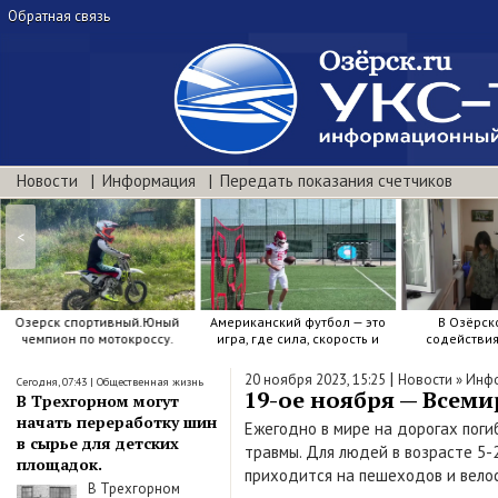
Обратная связь
Новости
Информация
Передать показания счетчиков
<
Американский футбол — это
В Озёрском центре
День м
игра, где сила, скорость и
содействия семейному
«Мирмо
точный расчёт решают.
воспитанию яркие краски .
|
20 ноября 2023, 15:25
Новости
»
Инф
Сегодня, 07:43
|
Общественная жизнь
19-ое ноября — Всем
В Трехгорном могут
начать переработку шин
Ежегодно в мире на дорогах поги
в сырье для детских
травмы. Для людей в возрасте 5-
площадок.
приходится на пешеходов и вело
В Трехгорном