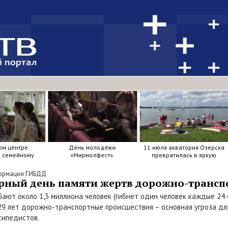
олодёжи
11 июля акватория Озерска
90 лет на страже дорог: 3
лфест».
превратилась в яркую
июля, Госавтоинспекция
мозаику из досок, весел и
отметила свой день
улыбок.
рождения.
ормация ГИБДД
ирный день памяти жертв дорожно-транс
бают около 1,3 миллиона человек (гибнет один человек каждые 24
29 лет дорожно-транспортные происшествия – основная угроза дл
сипедистов.