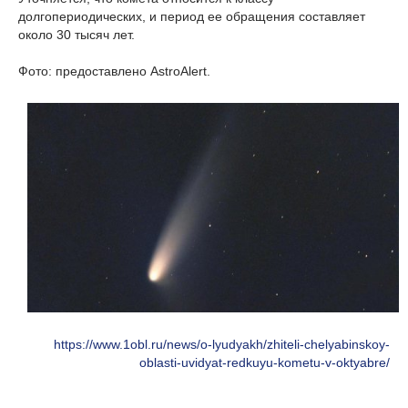
долгопериодических, и период ее обращения составляет
около 30 тысяч лет.
Фото: предоставлено AstroAlert.
https://www.1obl.ru/news/o-lyudyakh/zhiteli-chelyabinskoy-
oblasti-uvidyat-redkuyu-kometu-v-oktyabre/