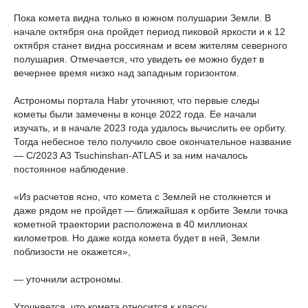
Пока комета видна только в южном полушарии Земли. В
начале октября она пройдет период пиковой яркости и к 12
октября станет видна россиянам и всем жителям северного
полушария. Отмечается, что увидеть ее можно будет в
вечернее время низко над западным горизонтом.
Астрономы портала Habr уточняют, что первые следы
кометы были замечены в конце 2022 года. Ее начали
изучать, и в начале 2023 года удалось вычислить ее орбиту.
Тогда небесное тело получило свое окончательное название
— C/2023 A3 Tsuchinshan-ATLAS и за ним началось
постоянное наблюдение.
«Из расчетов ясно, что комета с Землей не столкнется и
даже рядом не пройдет — ближайшая к орбите Земли точка
кометной траектории расположена в 40 миллионах
километров. Но даже когда комета будет в ней, Земли
поблизости не окажется»,
— уточнили астрономы.
Уточняется, что комета относится к классу