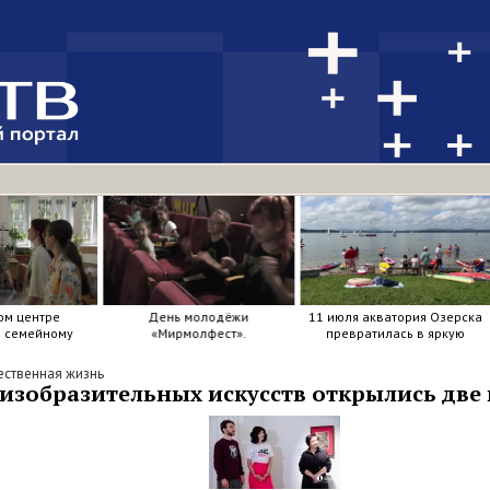
ом центре
День молодёжи
11 июля акватория Озерска
я семейному
«Мирмолфест».
превратилась в яркую
ркие краски .
мозаику из досок, весел и
улыбок.
ственная жизнь
 изобразительных искусств открылись две 