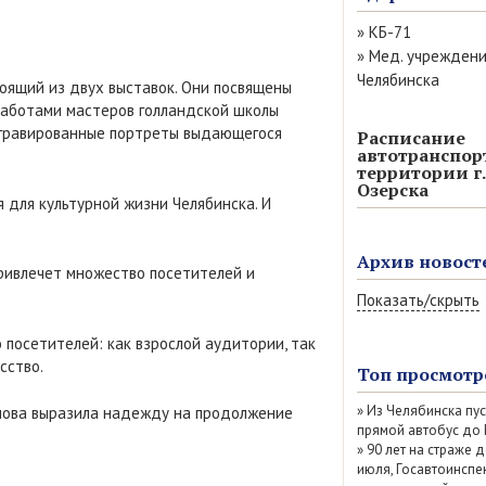
»
КБ-71
»
Мед. учрежден
Челябинска
тоящий из двух выставок. Они посвящены
работами мастеров голландской школы
ет гравированные портреты выдающегося
Расписание
автотранспор
территории г.
Озерска
 для культурной жизни Челябинска. И
Архив новост
привлечет множество посетителей и
Показать/скрыть
Август 2026 (13)
 посетителей: как взрослой аудитории, так
Июль 2026 (77)
сство.
Топ просмотр
Июнь 2026 (52)
»
Из Челябинска пу
Май 2026 (69)
алова выразила надежду на продолжение
прямой автобус до
Апрель 2026 (67
»
90 лет на страже д
Март 2026 (79)
июля, Госавтоинспе