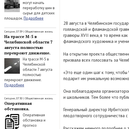
могут начать
переработку шин в
сырье для детских
площадок.
Подробнее
28 августа в Челябинском госуда
голландской и фламандской гравю
Сегодня, 07:39
|
Общественная жизнь
гравюры XVII века, в то время к
На трассе М-5 в
фламандского художника и учени
Челябинской области 7
августа полностью
перекроют движение.
На открытии проекта общественны
На трассе М-5 в
призвала всех голосовать за Челя
Челябинской
области 7 августа
«Это еще один шаг к тому, чтобы
полностью
подарит им уникальную возможнос
перекроют движение.
Подробнее
Она поблагодарила организаторов
и школьников. Тем более что публ
Сегодня, 07:30
|
Общественная жизнь
Оперативная
обстановка.
Генеральный директор Ирбитског
Оперативная
плодотворного сотрудничества с 
обстановка и
прогноз
Расскажем немного подробнее о т