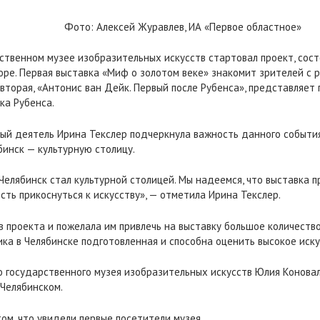
Фото: Алексей Журавлев, ИА «Первое областное»
рственном музее изобразительных искусств стартовал проект, сос
ре. Первая выставка «Миф о золотом веке» знакомит зрителей с 
ак вторая, «Антонис ван Дейк. Первый после Рубенса», представля
ка Рубенса.
й деятель Ирина Текслер подчеркнула важность данного события
бинск — культурную столицу.
 Челябинск стал культурной столицей. Мы надеемся, что выставка 
ть прикоснуться к искусству», — отметила Ирина Текслер.
 проекта и пожелала им привлечь на выставку большое количество
ика в Челябинске подготовленная и способна оценить высокое иску
о государственного музея изобразительных искусств Юлия Конов
Челябинском.
ом, что увидели первые посетители музея.