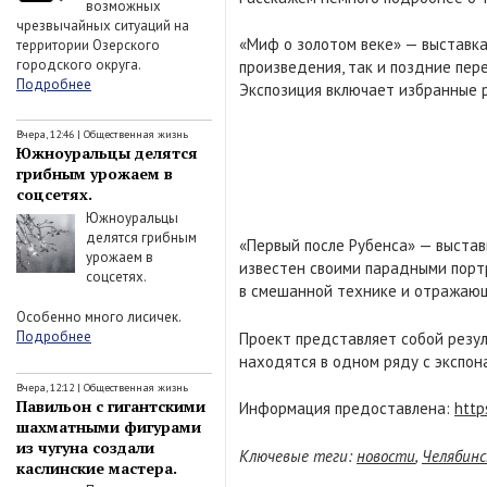
возможных
чрезвычайных ситуаций на
«Миф о золотом веке» — выставка
территории Озерского
городского округа.
произведения, так и поздние пер
Подробнее
Экспозиция включает избранные р
Вчера, 12:46
|
Общественная жизнь
Южноуральцы делятся
грибным урожаем в
соцсетях.
Южноуральцы
делятся грибным
«Первый после Рубенса» — выста
урожаем в
известен своими парадными порт
соцсетях.
в смешанной технике и отражающ
Особенно много лисичек.
Подробнее
Проект представляет собой резу
находятся в одном ряду с экспон
Вчера, 12:12
|
Общественная жизнь
Павильон с гигантскими
Информация предоставлена:
http
шахматными фигурами
из чугуна создали
Ключевые теги:
новости
,
Челябинс
каслинские мастера.