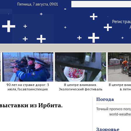
Пятница, 7 августа, 09:01
Регистра
Чужой ком
Напомнить па
90 лет на страже дорог: 3
В центре внимания.
В центре вни
июля, Госавтоинспекция
Экологический фестиваль
в летн
отметила свой день
рождения.
Погода
выставки из Ирбита.
world-weather
Здоровье