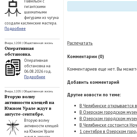
Павильон с
гигантскими
шахматными
фигурами из чугуна
создали каслинские мастера.
Подробнее
Распечатать
Вчера, 12:08
|
Общественная жизнь
Оперативная
обстановка.
Комментарии (0)
Оперативная
обстановка на
Комментариев еще нет. Вы можете
06.08.2026 год.
Подробнее
Добавить комментарий
Вчера, 12:05
|
Общественная жизнь
Другие новости по теме:
Вторую волну
активности клещей на
В Челябинске открывается 
Южном Урале ждут в
В Озерском городском музее
августе-сентябре.
В Озерском городском музее
Вторую волну
В Челябинске состоится Ноч
активности клещей
1 сентября в Озерском горо
на Южном Урале
ждут в августе-