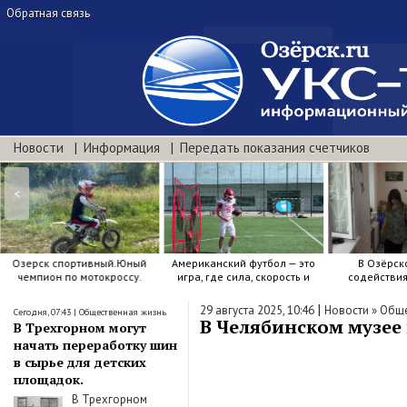
Обратная связь
Новости
Информация
Передать показания счетчиков
<
Озерск спортивный.Юный
Американский футбол — это
В Озёрск
чемпион по мотокроссу.
игра, где сила, скорость и
содействи
точный расчёт решают.
воспитанию я
|
29 августа 2025, 10:46
Новости
»
Обще
Сегодня, 07:43
|
Общественная жизнь
В Челябинском музее
В Трехгорном могут
начать переработку шин
в сырье для детских
площадок.
В Трехгорном