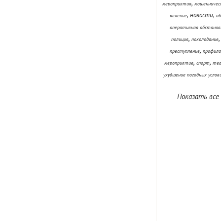
,
мероприятия
мошенничес
,
,
новости
явление
об
оперативная обстанов
,
полиция
похолодание
,
преступление
профила
,
,
мероприятие
спорт
теа
ухудшение погодных услов
Показать все