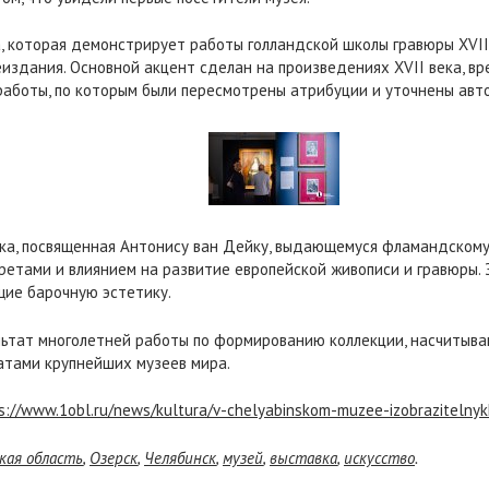
, которая демонстрирует работы голландской школы гравюры XVIIX
еиздания. Основной акцент сделан на произведениях XVII века, вр
аботы, по которым были пересмотрены атрибуции и уточнены авто
вка, посвященная Антонису ван Дейку, выдающемуся фламандскому
ретами и влиянием на развитие европейской живописи и гравюры.
ие барочную эстетику.
льтат многолетней работы по формированию коллекции, насчитыв
атами крупнейших музеев мира.
s://www.1obl.ru/news/kultura/v-chelyabinskom-muzee-izobrazitelnykh-i
кая область
,
Озерск
,
Челябинск
,
музей
,
выставка
,
искусство
.