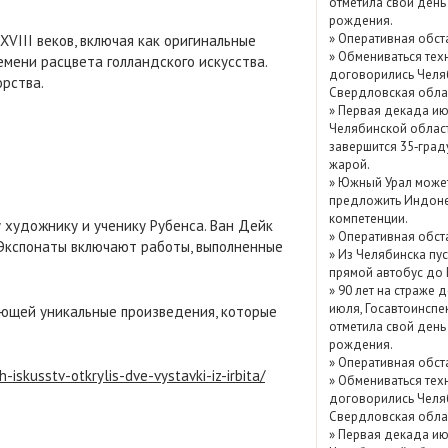
отметила свой день
Показать / скрыть
рождения.
»
Оперативная обст
VIII веков, включая как оригинальные
архив
»
Обмениваться тех
емени расцвета голландского искусства.
договорились Челя
рства.
Свердловская обла
»
Первая декада ию
Челябинской облас
завершится 35‑град
жарой.
»
Южный Урал може
предложить Индоне
компетенции.
 художнику и ученику Рубенса. Ван Дейк
»
Оперативная обст
 Экспонаты включают работы, выполненные
»
Из Челябинска пу
прямой автобус до
»
90 лет на страже д
июля, Госавтоинспе
ающей уникальные произведения, которые
отметила свой день
рождения.
»
Оперативная обст
skusstv-otkrylis-dve-vystavki-iz-irbita/
»
Обмениваться тех
договорились Челя
Свердловская обла
»
Первая декада ию