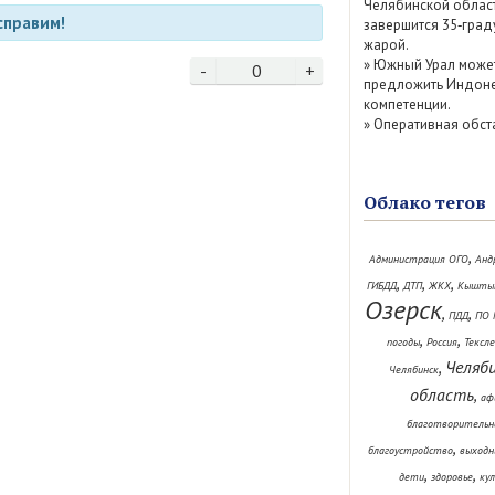
Челябинской облас
справим!
завершится 35‑град
жарой.
»
Южный Урал може
-
0
+
предложить Индоне
компетенции.
»
Оперативная обст
Облако тегов
,
Администрация ОГО
Анд
,
,
,
ГИБДД
ДТП
ЖКХ
Кышты
Озерск
,
,
ПДД
ПО 
,
,
погоды
Россия
Тексл
Челяб
,
Челябинск
область
,
аф
благотворительн
,
благоустройство
выходн
,
,
дети
здоровье
ку