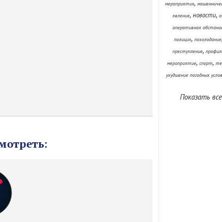
,
мероприятия
мошенниче
,
,
новости
явление
о
оперативная обстано
,
полиция
похолодание
,
преступление
профил
,
,
мероприятие
спорт
те
ухудшение погодных усло
Показать все
мотреть: