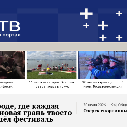
олодёжи
11 июля акватория Озерска
90 лет на страже дорог: 3
лфест».
превратилась в яркую
июля, Госавтоинспекция
мозаику из досок, весел и
отметила свой день
улыбок.
рождения.
оде, где каждая
30 июля 2026, 11:24
|
Обще
новая грань твоего
Озерск спортивны
шёл фестиваль