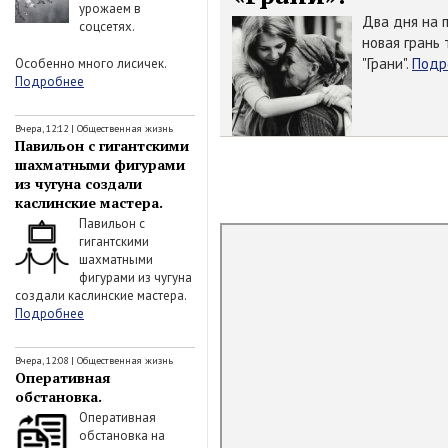
урожаем в
Два дня на 
соцсетях.
новая грань 
"Грани".
Подр
Особенно много лисичек.
Подробнее
Вчера, 12:12
|
Общественная жизнь
Павильон с гигантскими
шахматными фигурами
из чугуна создали
каслинские мастера.
Павильон с
гигантскими
шахматными
фигурами из чугуна
создали каслинские мастера.
Подробнее
Вчера, 12:08
|
Общественная жизнь
Оперативная
обстановка.
Оперативная
обстановка на