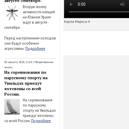
августе-сентябре.
Вторую волну
активности клещей
на Южном Урале
Карла Маркса 4
ждут в августе-
сентябре.
Перед наступлением холодов
они будут особенно
агрессивны.
Подробнее
05 августа 2026, 12:14
|
Общественная
жизнь
На соревнования по
парусному спорту на
Увильдах приедут
яхтсмены со всей
России.
На соревнования
по парусному
спорту на Увильдах
приедут яхтсмены
со всей России.
Подробнее