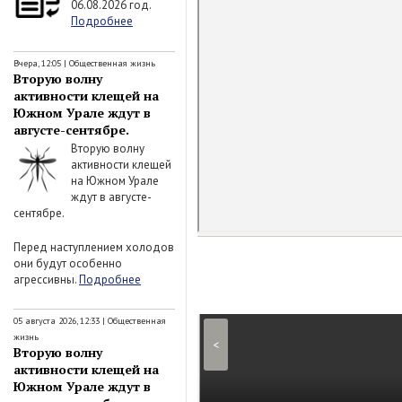
06.08.2026 год.
Подробнее
Вчера, 12:05
|
Общественная жизнь
Вторую волну
активности клещей на
Южном Урале ждут в
августе-сентябре.
Вторую волну
активности клещей
на Южном Урале
ждут в августе-
сентябре.
Перед наступлением холодов
они будут особенно
агрессивны.
Подробнее
05 августа 2026, 12:33
|
Общественная
жизнь
<
Вторую волну
активности клещей на
Южном Урале ждут в