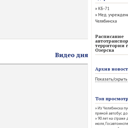
»
КБ-71
»
Мед. учрежден
Челябинска
Расписание
автотранспор
территории г
Озерска
Видео дня
Архив новос
Показать/скрыть
Август 2026 (11
Июль 2026 (77)
Топ просмот
Июнь 2026 (52)
»
Из Челябинска пу
Май 2026 (69)
прямой автобус до
Апрель 2026 (67
»
90 лет на страже 
Март 2026 (79)
июля, Госавтоинсп