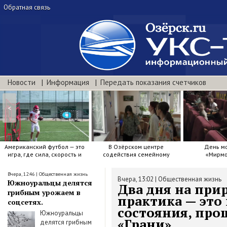
Обратная связь
Новости
Информация
Передать показания счетчиков
<
Американский футбол — это
В Озёрском центре
День м
игра, где сила, скорость и
содействия семейному
«Мирмо
точный расчёт решают.
воспитанию яркие краски .
Вчера, 12:46
|
Общественная жизнь
Вчера, 13:02
|
Общественная жизнь
Южноуральцы делятся
Два дня на прир
грибным урожаем в
практика — это 
соцсетях.
состояния, про
Южноуральцы
«Грани».
делятся грибным