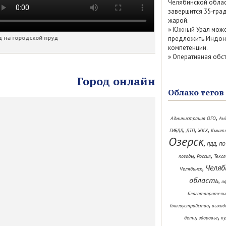
Челябинской обла
завершится 35‑гра
жарой.
»
Южный Урал мож
д на городской пруд
Иртяшская 2
предложить Индон
компетенции.
»
Оперативная обст
Город онлайн
Облако тегов
,
Администрация ОГО
Ан
,
,
,
ГИБДД
ДТП
ЖКХ
Кышт
Озерск
,
,
ПДД
ПО
,
,
погоды
Россия
Тексл
Челяб
,
Челябинск
область
,
а
благотворитель
,
благоустройство
выход
,
,
дети
здоровье
ку