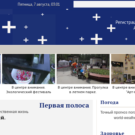
Пятница, 7 августа, 03:01
Регистра
Чужой ком
Напомнить па
В центре внимания.
В центре внимания. Прогулка
В центре вни
Экологический фестиваль
в летнем парке.
"Арт-
Погода
Первая полоса
ственная жизнь
й.
world-weathe
Здоровье