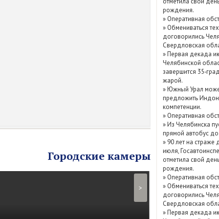
отметила свой ден
Показать / скрыт
рождения.
»
Оперативная обст
архив
»
Обмениваться те
договорились Челя
Свердловская обла
»
Первая декада и
Челябинской обла
завершится 35‑гра
жарой.
»
Южный Урал мож
предложить Индон
компетенции.
»
Оперативная обст
»
Из Челябинска пу
прямой автобус до
»
90 лет на страже 
июля, Госавтоинсп
Городские камеры
отметила свой ден
рождения.
»
Оперативная обст
»
Обмениваться те
>
договорились Челя
Свердловская обла
»
Первая декада и